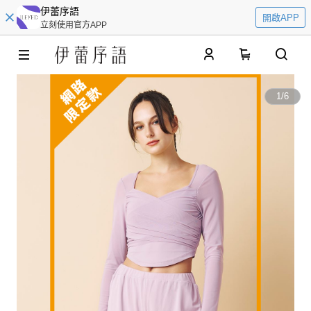
伊蕾序語
開啟APP
立刻使用官方APP
0
1
/
6