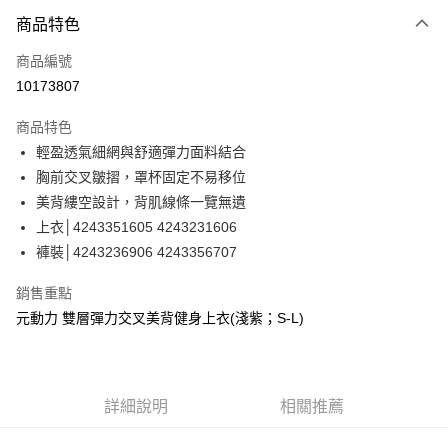
3 期 0 利率 每期
NT$193
21家銀行
商品特色
合作金庫商業銀行
第一商業銀行
超商取貨付款
商品編號
華南商業銀行
彰化商業銀行
10173807
LINE Pay
上海商業儲蓄銀行
台北富邦商業銀行
國泰世華商業銀行
兆豐國際商業銀行
商品特色
Apple Pay
臺灣中小企業銀行
台中商業銀行
輕盈透氣細網與舒適彈力面料結合
匯豐（台灣）商業銀行
華泰商業銀行
街口支付
胸前交叉皺摺，罩杯固定不易移位
聯邦商業銀行
遠東國際商業銀行
元大商業銀行
永豐商業銀行
美背縷空設計，背肌線條一覽無遺
悠遊付
玉山商業銀行
星展（台灣）商業銀行
上衣│4243351605 4243231606
台新國際商業銀行
中國信託商業銀行
全盈+PAY
褲裝│4243236906 4243356707
台灣樂天信用卡公司
大哥付你分期
銷售重點
相關說明
元動力 雙層彈力交叉美背健身上衣(淺紫；S-L)
【大哥付你分期使用說明】
AFTEE先享後付
1.本服務由台灣大哥大提供，台灣大哥大用戶可立即使用無須另外申請。
2.付款方式選擇「大哥付你分期」，訂單成立後會自動跳轉到大哥付的交易
相關說明
流程，驗證手機門號後，選擇欲分期的期數、繳款截止日，確認付款後即完
【關於「AFTEE先享後付」】
成交易。
詳細說明
相關推薦
AFTEE先享後付是「在收到商品之後才付款」的支付方式。 讓您購物簡單
運送方式
3.實際核准額度、可分期數及費用金額請依後續交易確認頁面所載為準。
便利好安心！
4.訂單成立30分鐘內，如未前往確認交易或遇審核未通過，訂單將自動取
１．簡單：不需註冊會員、不需綁卡、不需儲值。