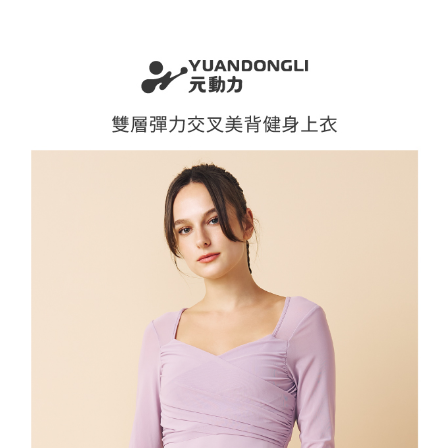
全家取貨付款
消。如遇「轉專審核」未通過狀況，表示未達大哥付你分期系統評分，恕無
２．便利：只要手機號碼，簡訊認證，即可結帳。
法說明評估內容。
每筆NT$120，滿NT$2,500(含以上)免運費
３．安心：先確認商品／服務後，再付款。
【繳款方式說明】
1.分期款項不併入電信帳單，「大哥付你分期」於每月結算日後寄送繳費提
付款後全家取貨
【「AFTEE先享後付」結帳流程】
醒簡訊。
１．於結帳方式選擇「AFTEE先享後付」後，將跳轉至「AFTEE先享後付」
每筆NT$120，滿NT$2,500(含以上)免運費
2.透過簡訊連結打開帳單後，可選擇「超商條碼／台灣大直營門市／銀行轉
結帳頁面，進行簡訊認證並確認金額後，即可完成結帳。
帳／街口支付／iPASS MONEY」等通路繳費。
２．訂單成立數日內，您將收到繳費通知簡訊。
萊爾富取貨付款
３．收到繳費通知簡訊後14天內，點擊此簡訊中的連結，可透過四大超商／
【注意事項】
每筆NT$120，滿NT$2,500(含以上)免運費
ATM／網路銀行／等多元方式進行付款，方視為交易完成。
1.本服務係由「台灣大哥大股份有限公司」（以下簡稱本公司）所提供，讓
※ 請注意：結帳手續完成當下不需立刻繳費，但若您需要取消訂單，請聯絡
用戶於交易時，得透過本服務購買商品或服務，並由商店將買賣／分期付款
付款後萊爾富取貨
購買商品的店家。未經商家同意取消之訂單仍視為有效，需透過AFTEE先享
買賣價金債權讓與本公司後，依約使用本公司帳單繳交帳款。
後付繳納相關費用。
每筆NT$120，滿NT$2,500(含以上)免運費
2.基於同意付款使用「大哥付你分期」之契約關係目的，商店將以您的個人
※ 交易是否成功請以「AFTEE先享後付 」之結帳頁面顯示為準，若有關於
資料（包含姓名、電話或地址）提供予台灣大哥大進項蒐集、處理及利用，
是否繳費成功／繳費後需取消欲退款等相關疑問，請聯繫「AFTEE先享後付
7-11取貨付款
由本公司與您本人進行分期帳單所需資料之確認、核對及更正。
客戶支援中心」
https://netprotections.freshdesk.com/support/home
3.完整用戶服務條款，請詳閱以下連結：
https://oppay.tw/userRule
每筆NT$120，滿NT$2,500(含以上)免運費
【注意事項】
１．透過由恩沛科技股份有限公司提供之「AFTEE先享後付」服務完成之交
付款後7-11取貨
易，需依本服務之必要範圍內提供個人資料，並將交易相關給付款項請求債
每筆NT$120，滿NT$2,500(含以上)免運費
權轉讓予恩沛科技股份有限公司。
２．關於個人資料處理事宜，請瀏覽以下網址：
宅配
https://aftee.tw/terms/#terms3
３．未成年的使用者請事先徵得法定代理人或監護人之同意方可使用
每筆NT$120，滿NT$2,500(含以上)免運費
「AFTEE先享後付」，若未經同意申辦者引起之損失，本公司不負相關責
任。