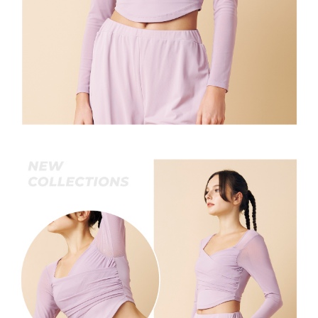
宅配離島
４．使用「AFTEE先享後付」時，將依據個別帳號之用戶狀況，依本公司即
每筆NT$120，滿NT$2,500(含以上)免運費
時審查核予不同之上限額度；若仍有額度不足之情形，本公司將視審查結果
請求用戶進行身份認證。
付款後門市自取
５．嚴禁一人註冊多個帳號或使用他人資訊註冊。若發現惡意使用之情形，
恩沛科技股份有限公司將有權停止該用戶之使用額度並採取法律行動。
免運費
海外配送
查看運費