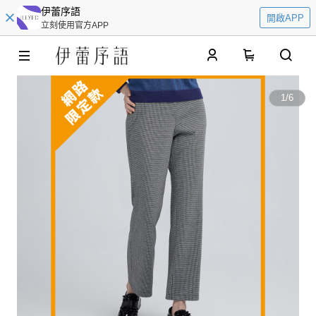
伊蕾序語
開啟APP
立刻使用官方APP
0
1
/
6