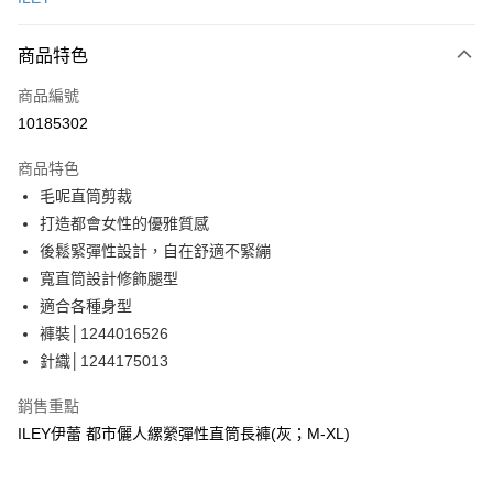
信用卡分期付款
3 期 0 利率 每期
NT$693
21家銀行
商品特色
合作金庫商業銀行
第一商業銀行
超商取貨付款
商品編號
華南商業銀行
彰化商業銀行
10185302
LINE Pay
上海商業儲蓄銀行
台北富邦商業銀行
國泰世華商業銀行
兆豐國際商業銀行
商品特色
Apple Pay
臺灣中小企業銀行
台中商業銀行
毛呢直筒剪裁
匯豐（台灣）商業銀行
華泰商業銀行
街口支付
打造都會女性的優雅質感
聯邦商業銀行
遠東國際商業銀行
元大商業銀行
永豐商業銀行
後鬆緊彈性設計，自在舒適不緊繃
悠遊付
玉山商業銀行
星展（台灣）商業銀行
寬直筒設計修飾腿型
台新國際商業銀行
中國信託商業銀行
全盈+PAY
適合各種身型
台灣樂天信用卡公司
褲裝│1244016526
大哥付你分期
針織│1244175013
相關說明
【大哥付你分期使用說明】
AFTEE先享後付
銷售重點
1.本服務由台灣大哥大提供，台灣大哥大用戶可立即使用無須另外申請。
2.付款方式選擇「大哥付你分期」，訂單成立後會自動跳轉到大哥付的交易
相關說明
ILEY伊蕾 都市儷人縲縈彈性直筒長褲(灰；M-XL)
流程，驗證手機門號後，選擇欲分期的期數、繳款截止日，確認付款後即完
【關於「AFTEE先享後付」】
成交易。
AFTEE先享後付是「在收到商品之後才付款」的支付方式。 讓您購物簡單
運送方式
3.實際核准額度、可分期數及費用金額請依後續交易確認頁面所載為準。