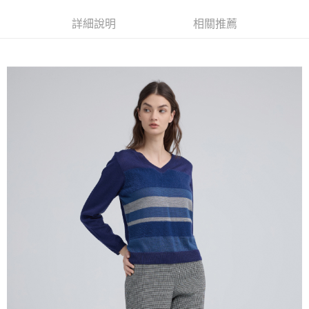
便利好安心！
4.訂單成立30分鐘內，如未前往確認交易或遇審核未通過，訂單將自動取
１．簡單：不需註冊會員、不需綁卡、不需儲值。
全家取貨付款
消。如遇「轉專審核」未通過狀況，表示未達大哥付你分期系統評分，恕無
詳細說明
相關推薦
２．便利：只要手機號碼，簡訊認證，即可結帳。
法說明評估內容。
每筆NT$120，滿NT$2,500(含以上)免運費
３．安心：先確認商品／服務後，再付款。
【繳款方式說明】
1.分期款項不併入電信帳單，「大哥付你分期」於每月結算日後寄送繳費提
付款後全家取貨
【「AFTEE先享後付」結帳流程】
醒簡訊。
１．於結帳方式選擇「AFTEE先享後付」後，將跳轉至「AFTEE先享後付」
每筆NT$120，滿NT$2,500(含以上)免運費
2.透過簡訊連結打開帳單後，可選擇「超商條碼／台灣大直營門市／銀行轉
結帳頁面，進行簡訊認證並確認金額後，即可完成結帳。
帳／街口支付／iPASS MONEY」等通路繳費。
２．訂單成立數日內，您將收到繳費通知簡訊。
萊爾富取貨付款
３．收到繳費通知簡訊後14天內，點擊此簡訊中的連結，可透過四大超商／
【注意事項】
每筆NT$120，滿NT$2,500(含以上)免運費
ATM／網路銀行／等多元方式進行付款，方視為交易完成。
1.本服務係由「台灣大哥大股份有限公司」（以下簡稱本公司）所提供，讓
※ 請注意：結帳手續完成當下不需立刻繳費，但若您需要取消訂單，請聯絡
用戶於交易時，得透過本服務購買商品或服務，並由商店將買賣／分期付款
付款後萊爾富取貨
購買商品的店家。未經商家同意取消之訂單仍視為有效，需透過AFTEE先享
買賣價金債權讓與本公司後，依約使用本公司帳單繳交帳款。
後付繳納相關費用。
每筆NT$120，滿NT$2,500(含以上)免運費
2.基於同意付款使用「大哥付你分期」之契約關係目的，商店將以您的個人
※ 交易是否成功請以「AFTEE先享後付 」之結帳頁面顯示為準，若有關於
資料（包含姓名、電話或地址）提供予台灣大哥大進項蒐集、處理及利用，
是否繳費成功／繳費後需取消欲退款等相關疑問，請聯繫「AFTEE先享後付
7-11取貨付款
由本公司與您本人進行分期帳單所需資料之確認、核對及更正。
客戶支援中心」
https://netprotections.freshdesk.com/support/home
3.完整用戶服務條款，請詳閱以下連結：
https://oppay.tw/userRule
每筆NT$120，滿NT$2,500(含以上)免運費
【注意事項】
１．透過由恩沛科技股份有限公司提供之「AFTEE先享後付」服務完成之交
付款後7-11取貨
易，需依本服務之必要範圍內提供個人資料，並將交易相關給付款項請求債
每筆NT$120，滿NT$2,500(含以上)免運費
權轉讓予恩沛科技股份有限公司。
２．關於個人資料處理事宜，請瀏覽以下網址：
宅配
https://aftee.tw/terms/#terms3
３．未成年的使用者請事先徵得法定代理人或監護人之同意方可使用
每筆NT$120，滿NT$2,500(含以上)免運費