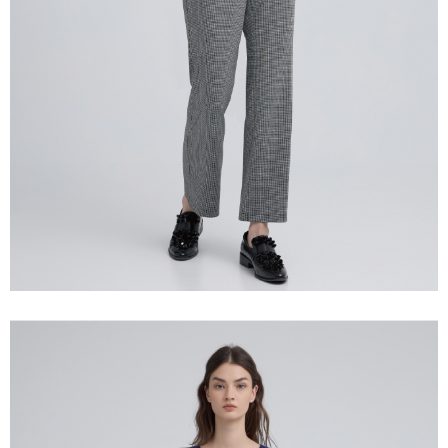
「AFTEE先享後付」，若未經同意申辦者引起之損失，本公司不負相關責
任。
宅配離島
４．使用「AFTEE先享後付」時，將依據個別帳號之用戶狀況，依本公司即
每筆NT$120，滿NT$2,500(含以上)免運費
時審查核予不同之上限額度；若仍有額度不足之情形，本公司將視審查結果
請求用戶進行身份認證。
付款後門市自取
５．嚴禁一人註冊多個帳號或使用他人資訊註冊。若發現惡意使用之情形，
恩沛科技股份有限公司將有權停止該用戶之使用額度並採取法律行動。
免運費
海外配送
查看運費