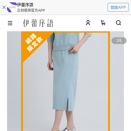
伊蕾序語
開啟APP
立刻使用官方APP
0
1
/
6