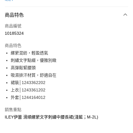
信用卡分期付款
3 期 0 利率 每期
NT$360
21家銀行
商品特色
合作金庫商業銀行
第一商業銀行
超商取貨付款
商品編號
華南商業銀行
彰化商業銀行
10185324
LINE Pay
上海商業儲蓄銀行
台北富邦商業銀行
國泰世華商業銀行
兆豐國際商業銀行
商品特色
Apple Pay
臺灣中小企業銀行
台中商業銀行
縲縈混紡，輕盈透氣
匯豐（台灣）商業銀行
華泰商業銀行
街口支付
刺繡文字點綴，優雅別緻
聯邦商業銀行
遠東國際商業銀行
元大商業銀行
永豐商業銀行
高彈鬆緊腰頭
悠遊付
玉山商業銀行
星展（台灣）商業銀行
吸濕排汗材質，舒適自在
台新國際商業銀行
中國信託商業銀行
全盈+PAY
裙裝│1243362202
台灣樂天信用卡公司
上衣│1243361202
大哥付你分期
外套│1244164012
相關說明
【大哥付你分期使用說明】
AFTEE先享後付
銷售重點
1.本服務由台灣大哥大提供，台灣大哥大用戶可立即使用無須另外申請。
2.付款方式選擇「大哥付你分期」，訂單成立後會自動跳轉到大哥付的交易
相關說明
ILEY伊蕾 滑順縲縈文字刺繡中腰長裙(淺藍；M-2L)
流程，驗證手機門號後，選擇欲分期的期數、繳款截止日，確認付款後即完
【關於「AFTEE先享後付」】
成交易。
AFTEE先享後付是「在收到商品之後才付款」的支付方式。 讓您購物簡單
運送方式
3.實際核准額度、可分期數及費用金額請依後續交易確認頁面所載為準。