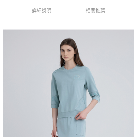
便利好安心！
4.訂單成立30分鐘內，如未前往確認交易或遇審核未通過，訂單將自動取
１．簡單：不需註冊會員、不需綁卡、不需儲值。
全家取貨付款
消。如遇「轉專審核」未通過狀況，表示未達大哥付你分期系統評分，恕無
詳細說明
相關推薦
２．便利：只要手機號碼，簡訊認證，即可結帳。
法說明評估內容。
每筆NT$120，滿NT$2,500(含以上)免運費
３．安心：先確認商品／服務後，再付款。
【繳款方式說明】
1.分期款項不併入電信帳單，「大哥付你分期」於每月結算日後寄送繳費提
付款後全家取貨
【「AFTEE先享後付」結帳流程】
醒簡訊。
１．於結帳方式選擇「AFTEE先享後付」後，將跳轉至「AFTEE先享後付」
每筆NT$120，滿NT$2,500(含以上)免運費
2.透過簡訊連結打開帳單後，可選擇「超商條碼／台灣大直營門市／銀行轉
結帳頁面，進行簡訊認證並確認金額後，即可完成結帳。
帳／街口支付／iPASS MONEY」等通路繳費。
２．訂單成立數日內，您將收到繳費通知簡訊。
萊爾富取貨付款
３．收到繳費通知簡訊後14天內，點擊此簡訊中的連結，可透過四大超商／
【注意事項】
每筆NT$120，滿NT$2,500(含以上)免運費
ATM／網路銀行／等多元方式進行付款，方視為交易完成。
1.本服務係由「台灣大哥大股份有限公司」（以下簡稱本公司）所提供，讓
※ 請注意：結帳手續完成當下不需立刻繳費，但若您需要取消訂單，請聯絡
用戶於交易時，得透過本服務購買商品或服務，並由商店將買賣／分期付款
付款後萊爾富取貨
購買商品的店家。未經商家同意取消之訂單仍視為有效，需透過AFTEE先享
買賣價金債權讓與本公司後，依約使用本公司帳單繳交帳款。
後付繳納相關費用。
每筆NT$120，滿NT$2,500(含以上)免運費
2.基於同意付款使用「大哥付你分期」之契約關係目的，商店將以您的個人
※ 交易是否成功請以「AFTEE先享後付 」之結帳頁面顯示為準，若有關於
資料（包含姓名、電話或地址）提供予台灣大哥大進項蒐集、處理及利用，
是否繳費成功／繳費後需取消欲退款等相關疑問，請聯繫「AFTEE先享後付
7-11取貨付款
由本公司與您本人進行分期帳單所需資料之確認、核對及更正。
客戶支援中心」
https://netprotections.freshdesk.com/support/home
3.完整用戶服務條款，請詳閱以下連結：
https://oppay.tw/userRule
每筆NT$120，滿NT$2,500(含以上)免運費
【注意事項】
１．透過由恩沛科技股份有限公司提供之「AFTEE先享後付」服務完成之交
付款後7-11取貨
易，需依本服務之必要範圍內提供個人資料，並將交易相關給付款項請求債
每筆NT$120，滿NT$2,500(含以上)免運費
權轉讓予恩沛科技股份有限公司。
２．關於個人資料處理事宜，請瀏覽以下網址：
宅配
https://aftee.tw/terms/#terms3
３．未成年的使用者請事先徵得法定代理人或監護人之同意方可使用
每筆NT$120，滿NT$2,500(含以上)免運費