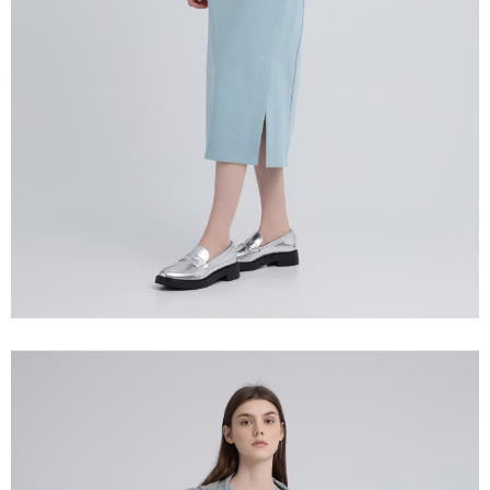
「AFTEE先享後付」，若未經同意申辦者引起之損失，本公司不負相關責
任。
宅配離島
４．使用「AFTEE先享後付」時，將依據個別帳號之用戶狀況，依本公司即
每筆NT$120，滿NT$2,500(含以上)免運費
時審查核予不同之上限額度；若仍有額度不足之情形，本公司將視審查結果
請求用戶進行身份認證。
付款後門市自取
５．嚴禁一人註冊多個帳號或使用他人資訊註冊。若發現惡意使用之情形，
恩沛科技股份有限公司將有權停止該用戶之使用額度並採取法律行動。
免運費
海外配送
查看運費