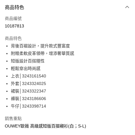
3 期 0 利率 每期
NT$393
21家銀行
商品特色
合作金庫商業銀行
第一商業銀行
超商取貨付款
商品編號
華南商業銀行
彰化商業銀行
10187813
LINE Pay
上海商業儲蓄銀行
台北富邦商業銀行
國泰世華商業銀行
兆豐國際商業銀行
商品特色
Apple Pay
臺灣中小企業銀行
台中商業銀行
背後百褶設計，提升款式豐富度
匯豐（台灣）商業銀行
華泰商業銀行
街口支付
附贈柔軟皮革領帶，增添奢華質感
聯邦商業銀行
遠東國際商業銀行
元大商業銀行
永豐商業銀行
短版設計百搭隨性
悠遊付
玉山商業銀行
星展（台灣）商業銀行
輕鬆穿出時尚感
台新國際商業銀行
中國信託商業銀行
全盈+PAY
上衣│3243161540
台灣樂天信用卡公司
外套│3243324025
大哥付你分期
裙裝│3243322347
相關說明
褲裝│3243186606
【大哥付你分期使用說明】
AFTEE先享後付
1.本服務由台灣大哥大提供，台灣大哥大用戶可立即使用無須另外申請。
牛仔│3243398714
2.付款方式選擇「大哥付你分期」，訂單成立後會自動跳轉到大哥付的交易
相關說明
流程，驗證手機門號後，選擇欲分期的期數、繳款截止日，確認付款後即完
【關於「AFTEE先享後付」】
銷售重點
成交易。
AFTEE先享後付是「在收到商品之後才付款」的支付方式。 讓您購物簡單
運送方式
OUWEY歐薇 高級感短版百摺襯衫(白；S-L)
3.實際核准額度、可分期數及費用金額請依後續交易確認頁面所載為準。
便利好安心！
4.訂單成立30分鐘內，如未前往確認交易或遇審核未通過，訂單將自動取
１．簡單：不需註冊會員、不需綁卡、不需儲值。