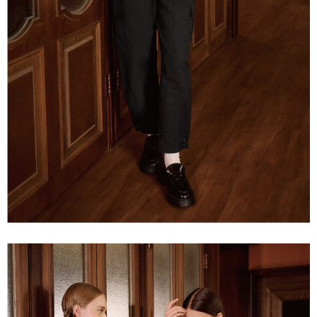
宅配離島
４．使用「AFTEE先享後付」時，將依據個別帳號之用戶狀況，依本公司即
每筆NT$120，滿NT$2,500(含以上)免運費
時審查核予不同之上限額度；若仍有額度不足之情形，本公司將視審查結果
請求用戶進行身份認證。
付款後門市自取
５．嚴禁一人註冊多個帳號或使用他人資訊註冊。若發現惡意使用之情形，
恩沛科技股份有限公司將有權停止該用戶之使用額度並採取法律行動。
免運費
海外配送
查看運費