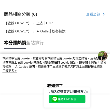
商品相關分類 (6)
查看全部
【歐薇 OUWEY】
上衣│TOP
【歐薇 OUWEY】
➤ Outlet│秋冬精選
本分類熱銷
全站排行
本網站中使用 cookie，欲查詢有關本網站使用 cookie 方式之詳情，及若您不希
熱門標籤
望在電腦上使用 cookie 時應如何變更電腦的 cookie 設定，請參閱本網站「
隱私
權條款
」之 Cookie 聲明。您繼續使用本網站即表示您同意本公司得按本網站使
用條款之 Cookie 聲明使用 cookie。
了解更多 >
我知道了
\ 加入伊蕾官方LINE好友 /
連結 LINE 帳號