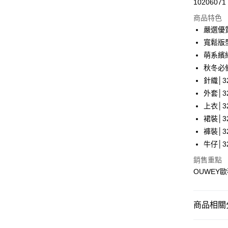
10206071
華南商
LINE Pay
上海商
商品特色
國泰世
嚴選優
Apple Pay
臺灣中
寬鬆版
匯豐（
街口支付
萌系繽
聯邦商
秋冬必
元大商
悠遊付
針織│32
玉山商
台新國
全盈+PAY
外套│32
台灣樂
上衣│32
大哥付你
裙裝│32
相關說明
褲裝│32
【大哥付
AFTEE先
1.本服務
牛仔│32
2.付款方
相關說明
銷售重點
流程，驗
【關於「A
完成交易
OUWEY
AFTEE
3.實際核
便利好安
運送方式
4.訂單成
１．簡單
消。如遇
２．便利
全家取貨
商品相關分
無法說明
３．安心
【繳款方
每筆NT$1
【歐薇 OU
1.分期款
【「AFT