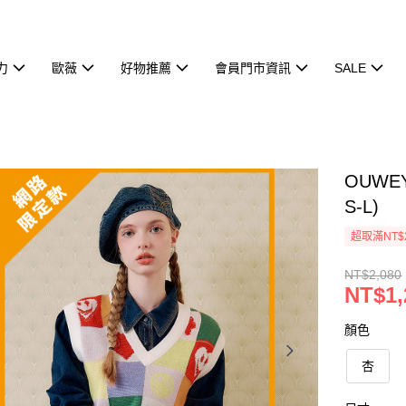
力
歐薇
好物推薦
會員門市資訊
SALE
OUW
S-L)
超取滿NT$
NT$2,080
NT$1,
顏色
杏