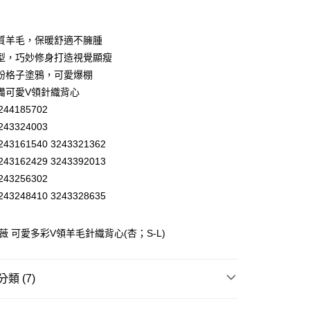
業銀行
彰化商業銀行
業儲蓄銀行
台北富邦商業銀行
華商業銀行
兆豐國際商業銀行
質羊毛，保暖舒適不臃腫
小企業銀行
台中商業銀行
型，巧妙修身打造視覺顯瘦
台灣）商業銀行
華泰商業銀行
紛格子塗鴉，可愛爆棚
業銀行
遠東國際商業銀行
備可愛V領針織背心
業銀行
永豐商業銀行
44185702
業銀行
星展（台灣）商業銀行
際商業銀行
中國信託商業銀行
43324003
天信用卡公司
43161540 3243321362
分期
43162429 3243392013
43256302
你分期使用說明】
享後付
由台灣大哥大提供，台灣大哥大用戶可立即使用無須另外申請。
43248410 3243328635
式選擇「大哥付你分期」，訂單成立後會自動跳轉到大哥付的交易
證手機門號後，選擇欲分期的期數、繳款截止日，確認付款後即
FTEE先享後付」】
。
歐薇 可愛多彩V領羊毛針織背心(杏；S-L)
先享後付是「在收到商品之後才付款」的支付方式。 讓您購物簡單
准額度、可分期數及費用金額請依後續交易確認頁面所載為準。
心！
立30分鐘內，如未前往確認交易或遇審核未通過，訂單將自動取
：不需註冊會員、不需綁卡、不需儲值。
「轉專審核」未通過狀況，表示未達大哥付你分期系統評分，恕
：只要手機號碼，簡訊認證，即可結帳。
付款
類 (7)
評估內容。
：先確認商品／服務後，再付款。
式說明】
20，滿NT$2,500(含以上)免運費
WEY】
針織│KNIT
項不併入電信帳單，「大哥付你分期」於每月結算日後寄送繳費提
EE先享後付」結帳流程】