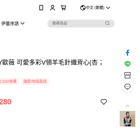
0
中文 (繁體)
伊蕾序語
EY歐薇 可愛多彩V領羊毛針織背心(杏；
2,500免運
國家/地區配送
280