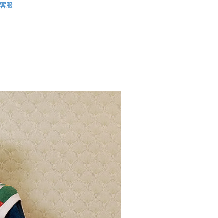
客服
家取貨
方式選擇「AFTEE先享後付」後，將跳轉至「AFTEE先享後
WEY】
➤ Outlet│秋冬精選
訊連結打開帳單後，可選擇「超商條碼／台灣大直營門市／銀行轉
頁面，進行簡訊認證並確認金額後，即可完成結帳。
20，滿NT$2,500(含以上)免運費
付／iPASS MONEY」等通路繳費。
成立數日內，您將收到繳費通知簡訊。
WEY】
薇甜職場女力
費通知簡訊後14天內，點擊此簡訊中的連結，可透過四大超商
貨付款
項】
網路銀行／等多元方式進行付款，方視為交易完成。
WEY】
出國保暖推薦
係由「台灣大哥大股份有限公司」（以下簡稱本公司）所提供，讓
20，滿NT$2,500(含以上)免運費
：結帳手續完成當下不需立刻繳費，但若您需要取消訂單，請聯
易時，得透過本服務購買商品或服務，並由商店將買賣／分期付
的店家。未經商家同意取消之訂單仍視為有效，需透過AFTEE
WEY】
全部商品│ALL
金債權讓與本公司後，依約使用本公司帳單繳交帳款。
繳納相關費用。
爾富取貨
意付款使用「大哥付你分期」之契約關係目的，商店將以您的個人
否成功請以「AFTEE先享後付 」之結帳頁面顯示為準，若有關於
20，滿NT$2,500(含以上)免運費
含姓名、電話或地址）提供予台灣大哥大進項蒐集、處理及利
功／繳費後需取消欲退款等相關疑問，請聯繫「AFTEE先享後
款
公司與您本人進行分期帳單所需資料之確認、核對及更正。
援中心」
https://netprotections.freshdesk.com/support/home
付款
戶服務條款，請詳閱以下連結：
https://oppay.tw/userRule
項】
20，滿NT$2,500(含以上)免運費
恩沛科技股份有限公司提供之「AFTEE先享後付」服務完成之
依本服務之必要範圍內提供個人資料，並將交易相關給付款項請
1取貨
讓予恩沛科技股份有限公司。
20，滿NT$2,500(含以上)免運費
個人資料處理事宜，請瀏覽以下網址：
ee.tw/terms/#terms3
年的使用者請事先徵得法定代理人或監護人之同意方可使用
E先享後付」，若未經同意申辦者引起之損失，本公司不負相關責
20，滿NT$2,500(含以上)免運費
AFTEE先享後付」時，將依據個別帳號之用戶狀況，依本公司
核予不同之上限額度；若仍有額度不足之情形，本公司將視審查
20，滿NT$2,500(含以上)免運費
用戶進行身份認證。
一人註冊多個帳號或使用他人資訊註冊。若發現惡意使用之情