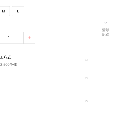
M
L
清除
紀錄
送方式
2,500免運
次付款
期付款
0 利率 每期
NT$426
21家銀行
庫商業銀行
第一商業銀行
付款