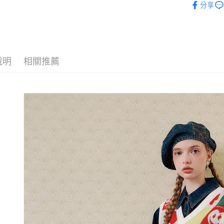
分享
醒簡訊。
付款後全
１．於結帳
【歐薇 OU
2.透過簡
付」結帳
每筆NT$1
帳／街口支
２．訂單
【歐薇 OU
３．收到繳
萊爾富取
【注意事
／ATM／
【歐薇 OU
1.本服務
每筆NT$1
※ 請注意
用戶於交
說明
相關推薦
絡購買商品
【歐薇 OU
款買賣價
先享後付
付款後萊
2.基於同
活動專區
※ 交易是
每筆NT$1
資料（包
是否繳費成
網路限定
用，由本
付客戶支
7-11取貨
3.完整用
【注意事
每筆NT$1
１．透過由
交易，需
付款後7-1
求債權轉
每筆NT$1
２．關於
https://aft
宅配
３．未成
「AFTE
每筆NT$1
任。
４．使用「
宅配離島
即時審查
每筆NT$1
結果請求
５．嚴禁