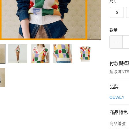
尺寸
S
數量
付款與運
超取滿NT$
付款方式
品牌
信用卡一
OUWEY
信用卡分
商品特色
3 期 
商品編號
合作金
超商取貨