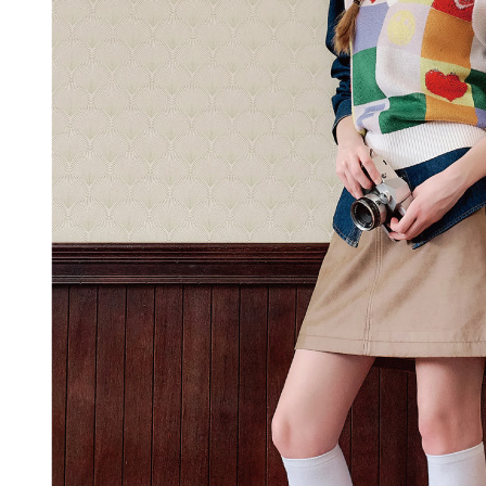
付款後門
形，恩沛
動。
免運費
海外配送