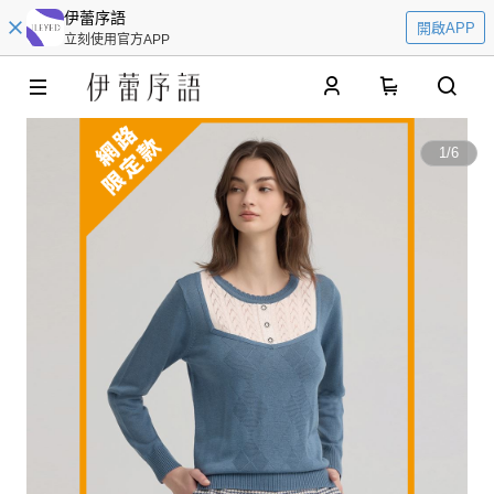
伊蕾序語
開啟APP
立刻使用官方APP
0
1
/
6