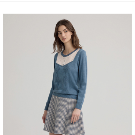
全家取貨付款
消。如遇「轉專審核」未通過狀況，表示未達大哥付你分期系統評分，恕無
２．便利：只要手機號碼，簡訊認證，即可結帳。
法說明評估內容。
每筆NT$120，滿NT$2,500(含以上)免運費
３．安心：先確認商品／服務後，再付款。
【繳款方式說明】
1.分期款項不併入電信帳單，「大哥付你分期」於每月結算日後寄送繳費提
付款後全家取貨
【「AFTEE先享後付」結帳流程】
醒簡訊。
１．於結帳方式選擇「AFTEE先享後付」後，將跳轉至「AFTEE先享後付」
每筆NT$120，滿NT$2,500(含以上)免運費
2.透過簡訊連結打開帳單後，可選擇「超商條碼／台灣大直營門市／銀行轉
結帳頁面，進行簡訊認證並確認金額後，即可完成結帳。
帳／街口支付／iPASS MONEY」等通路繳費。
２．訂單成立數日內，您將收到繳費通知簡訊。
萊爾富取貨付款
３．收到繳費通知簡訊後14天內，點擊此簡訊中的連結，可透過四大超商／
【注意事項】
每筆NT$120，滿NT$2,500(含以上)免運費
ATM／網路銀行／等多元方式進行付款，方視為交易完成。
1.本服務係由「台灣大哥大股份有限公司」（以下簡稱本公司）所提供，讓
※ 請注意：結帳手續完成當下不需立刻繳費，但若您需要取消訂單，請聯絡
用戶於交易時，得透過本服務購買商品或服務，並由商店將買賣／分期付款
付款後萊爾富取貨
購買商品的店家。未經商家同意取消之訂單仍視為有效，需透過AFTEE先享
買賣價金債權讓與本公司後，依約使用本公司帳單繳交帳款。
後付繳納相關費用。
每筆NT$120，滿NT$2,500(含以上)免運費
2.基於同意付款使用「大哥付你分期」之契約關係目的，商店將以您的個人
※ 交易是否成功請以「AFTEE先享後付 」之結帳頁面顯示為準，若有關於
資料（包含姓名、電話或地址）提供予台灣大哥大進項蒐集、處理及利用，
是否繳費成功／繳費後需取消欲退款等相關疑問，請聯繫「AFTEE先享後付
7-11取貨付款
由本公司與您本人進行分期帳單所需資料之確認、核對及更正。
客戶支援中心」
https://netprotections.freshdesk.com/support/home
3.完整用戶服務條款，請詳閱以下連結：
https://oppay.tw/userRule
每筆NT$120，滿NT$2,500(含以上)免運費
【注意事項】
１．透過由恩沛科技股份有限公司提供之「AFTEE先享後付」服務完成之交
付款後7-11取貨
易，需依本服務之必要範圍內提供個人資料，並將交易相關給付款項請求債
每筆NT$120，滿NT$2,500(含以上)免運費
權轉讓予恩沛科技股份有限公司。
２．關於個人資料處理事宜，請瀏覽以下網址：
宅配
https://aftee.tw/terms/#terms3
３．未成年的使用者請事先徵得法定代理人或監護人之同意方可使用
每筆NT$120，滿NT$2,500(含以上)免運費
「AFTEE先享後付」，若未經同意申辦者引起之損失，本公司不負相關責
任。