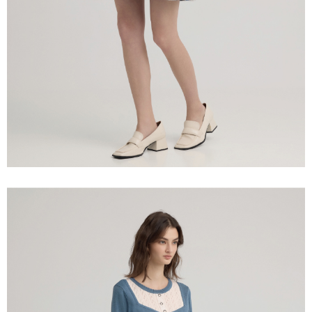
宅配離島
４．使用「AFTEE先享後付」時，將依據個別帳號之用戶狀況，依本公司即
每筆NT$120，滿NT$2,500(含以上)免運費
時審查核予不同之上限額度；若仍有額度不足之情形，本公司將視審查結果
請求用戶進行身份認證。
付款後門市自取
５．嚴禁一人註冊多個帳號或使用他人資訊註冊。若發現惡意使用之情形，
恩沛科技股份有限公司將有權停止該用戶之使用額度並採取法律行動。
免運費
海外配送
查看運費