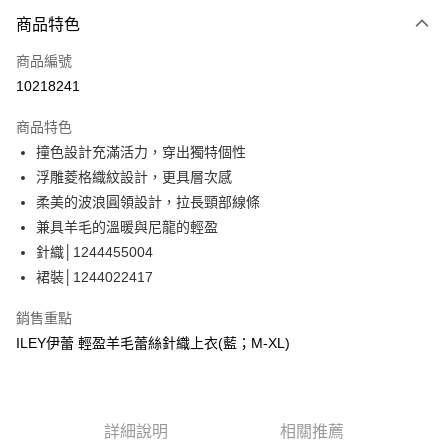
3 期 0 利率 每期
NT$560
21家銀行
商品特色
合作金庫商業銀行
第一商業銀行
超商取貨付款
商品編號
華南商業銀行
彰化商業銀行
10218241
LINE Pay
上海商業儲蓄銀行
台北富邦商業銀行
國泰世華商業銀行
兆豐國際商業銀行
商品特色
Apple Pay
臺灣中小企業銀行
台中商業銀行
撞色設計充滿活力，穿出獨特個性
匯豐（台灣）商業銀行
華泰商業銀行
街口支付
浮雕菱格織紋設計，更具層次感
聯邦商業銀行
遠東國際商業銀行
元大商業銀行
永豐商業銀行
柔美的波浪圓領設計，拉長頸部線條
悠遊付
玉山商業銀行
星展（台灣）商業銀行
兼具羊毛的溫暖與尼龍的輕盈
台新國際商業銀行
中國信託商業銀行
全盈+PAY
針織│1244455004
台灣樂天信用卡公司
裙裝│1244022417
大哥付你分期
相關說明
銷售重點
【大哥付你分期使用說明】
AFTEE先享後付
ILEY伊蕾 輕盈羊毛蕾絲針織上衣(藍；M-XL)
1.本服務由台灣大哥大提供，台灣大哥大用戶可立即使用無須另外申請。
2.付款方式選擇「大哥付你分期」，訂單成立後會自動跳轉到大哥付的交易
相關說明
流程，驗證手機門號後，選擇欲分期的期數、繳款截止日，確認付款後即完
【關於「AFTEE先享後付」】
成交易。
AFTEE先享後付是「在收到商品之後才付款」的支付方式。 讓您購物簡單
運送方式
3.實際核准額度、可分期數及費用金額請依後續交易確認頁面所載為準。
便利好安心！
詳細說明
相關推薦
4.訂單成立30分鐘內，如未前往確認交易或遇審核未通過，訂單將自動取
１．簡單：不需註冊會員、不需綁卡、不需儲值。