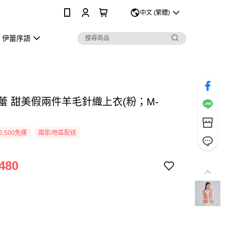
0
中文 (繁體)
伊蕾序語
伊蕾 甜美假兩件羊毛針織上衣(粉；M-
2,500免運
國家/地區配送
480