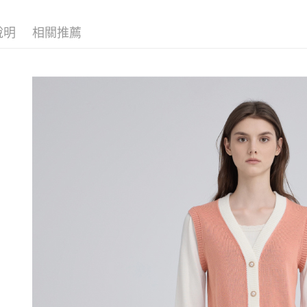
醒簡訊。
付款後全
１．於結帳
【伊蕾 IL
2.透過簡
付」結帳
每筆NT$1
說明
相關推薦
帳／街口支
活動專區
２．訂單
３．收到繳
萊爾富取
網路限定
【注意事
／ATM／
1.本服務
每筆NT$1
※ 請注意
用戶於交
絡購買商品
款買賣價
先享後付
付款後萊
2.基於同
※ 交易是
每筆NT$1
資料（包
是否繳費成
用，由本
付客戶支
7-11取貨
3.完整用
【注意事
每筆NT$1
１．透過由
交易，需
付款後7-1
求債權轉
每筆NT$1
２．關於
https://aft
宅配
３．未成
「AFTE
每筆NT$1
任。
４．使用「
宅配離島
即時審查
每筆NT$1
結果請求
５．嚴禁