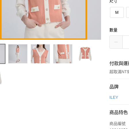
尺寸
M
數量
付款與運
超取滿NT$
付款方式
品牌
信用卡一
ILEY
信用卡分
商品特色
3 期 
商品編號
合作金
超商取貨