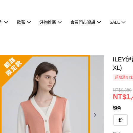
力
歐薇
好物推薦
會員門市資訊
SALE
ILEY
XL)
超取滿NT$
NT$6,380
NT$1,
顏色
粉