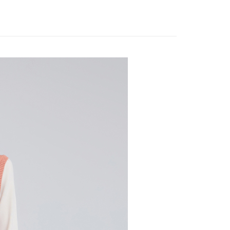
家取貨
方式選擇「AFTEE先享後付」後，將跳轉至「AFTEE先享後
EY】
全部商品│ALL
訊連結打開帳單後，可選擇「超商條碼／台灣大直營門市／銀行轉
頁面，進行簡訊認證並確認金額後，即可完成結帳。
20，滿NT$2,500(含以上)免運費
付／iPASS MONEY」等通路繳費。
成立數日內，您將收到繳費通知簡訊。
費通知簡訊後14天內，點擊此簡訊中的連結，可透過四大超商
貨付款
款
項】
網路銀行／等多元方式進行付款，方視為交易完成。
係由「台灣大哥大股份有限公司」（以下簡稱本公司）所提供，讓
20，滿NT$2,500(含以上)免運費
：結帳手續完成當下不需立刻繳費，但若您需要取消訂單，請聯
易時，得透過本服務購買商品或服務，並由商店將買賣／分期付
的店家。未經商家同意取消之訂單仍視為有效，需透過AFTEE
金債權讓與本公司後，依約使用本公司帳單繳交帳款。
繳納相關費用。
爾富取貨
意付款使用「大哥付你分期」之契約關係目的，商店將以您的個人
否成功請以「AFTEE先享後付 」之結帳頁面顯示為準，若有關於
20，滿NT$2,500(含以上)免運費
含姓名、電話或地址）提供予台灣大哥大進項蒐集、處理及利
功／繳費後需取消欲退款等相關疑問，請聯繫「AFTEE先享後
公司與您本人進行分期帳單所需資料之確認、核對及更正。
援中心」
https://netprotections.freshdesk.com/support/home
付款
戶服務條款，請詳閱以下連結：
https://oppay.tw/userRule
項】
20，滿NT$2,500(含以上)免運費
恩沛科技股份有限公司提供之「AFTEE先享後付」服務完成之
依本服務之必要範圍內提供個人資料，並將交易相關給付款項請
1取貨
讓予恩沛科技股份有限公司。
20，滿NT$2,500(含以上)免運費
個人資料處理事宜，請瀏覽以下網址：
ee.tw/terms/#terms3
年的使用者請事先徵得法定代理人或監護人之同意方可使用
E先享後付」，若未經同意申辦者引起之損失，本公司不負相關責
20，滿NT$2,500(含以上)免運費
AFTEE先享後付」時，將依據個別帳號之用戶狀況，依本公司
核予不同之上限額度；若仍有額度不足之情形，本公司將視審查
20，滿NT$2,500(含以上)免運費
用戶進行身份認證。
一人註冊多個帳號或使用他人資訊註冊。若發現惡意使用之情