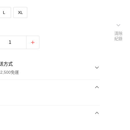
L
XL
清除
紀錄
送方式
2,500免運
次付款
期付款
0 利率 每期
NT$493
21家銀行
庫商業銀行
第一商業銀行
付款