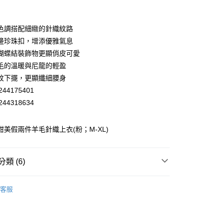
業銀行
彰化商業銀行
業儲蓄銀行
台北富邦商業銀行
華商業銀行
兆豐國際商業銀行
色調搭配細緻的針織紋路
小企業銀行
台中商業銀行
邊珍珠扣，增添優雅氣息
台灣）商業銀行
華泰商業銀行
蝴蝶結裝飾物更顯俏皮可愛
業銀行
遠東國際商業銀行
毛的溫暖與尼龍的輕盈
業銀行
永豐商業銀行
紋下擺，更顯纖細腰身
業銀行
星展（台灣）商業銀行
際商業銀行
中國信託商業銀行
44175401
天信用卡公司
44318634
分期
 甜美假兩件羊毛針織上衣(粉；M-XL)
你分期使用說明】
享後付
由台灣大哥大提供，台灣大哥大用戶可立即使用無須另外申請。
式選擇「大哥付你分期」，訂單成立後會自動跳轉到大哥付的交易
證手機門號後，選擇欲分期的期數、繳款截止日，確認付款後即
FTEE先享後付」】
類 (6)
。
先享後付是「在收到商品之後才付款」的支付方式。 讓您購物簡單
准額度、可分期數及費用金額請依後續交易確認頁面所載為準。
心！
EY】
針織│KNIT
立30分鐘內，如未前往確認交易或遇審核未通過，訂單將自動取
：不需註冊會員、不需綁卡、不需儲值。
客服
「轉專審核」未通過狀況，表示未達大哥付你分期系統評分，恕
：只要手機號碼，簡訊認證，即可結帳。
付款
EY】
➤ Outlet│秋冬精選
評估內容。
：先確認商品／服務後，再付款。
式說明】
20，滿NT$2,500(含以上)免運費
EY】
精英職場穿搭
項不併入電信帳單，「大哥付你分期」於每月結算日後寄送繳費提
EE先享後付」結帳流程】