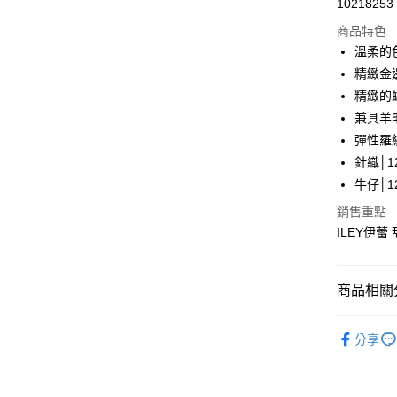
10218253
華南商
LINE Pay
上海商
商品特色
國泰世
溫柔的
Apple Pay
臺灣中
精緻金
匯豐（
街口支付
精緻的
聯邦商
兼具羊
元大商
悠遊付
彈性羅
玉山商
台新國
全盈+PAY
針織│12
台灣樂
牛仔│12
大哥付你
銷售重點
相關說明
ILEY伊蕾
【大哥付
AFTEE先
1.本服務
2.付款方
相關說明
流程，驗
【關於「A
商品相關分
完成交易
AFTEE
3.實際核
便利好安
運送方式
【伊蕾 IL
4.訂單成
１．簡單
分享
消。如遇
２．便利
全家取貨
【伊蕾 IL
無法說明
３．安心
【繳款方
每筆NT$1
【伊蕾 IL
1.分期款
【「AFT