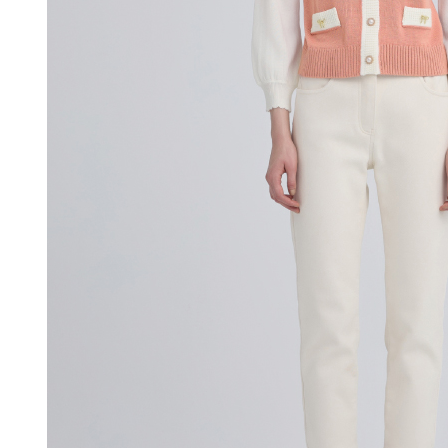
付款後門
形，恩沛
動。
免運費
海外配送