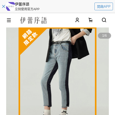
伊蕾序語
開啟APP
立刻使用官方APP
0
1
/
6