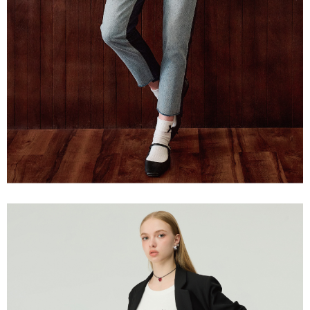
宅配離島
４．使用「AFTEE先享後付」時，將依據個別帳號之用戶狀況，依本公司即
每筆NT$120，滿NT$2,500(含以上)免運費
時審查核予不同之上限額度；若仍有額度不足之情形，本公司將視審查結果
請求用戶進行身份認證。
付款後門市自取
５．嚴禁一人註冊多個帳號或使用他人資訊註冊。若發現惡意使用之情形，
恩沛科技股份有限公司將有權停止該用戶之使用額度並採取法律行動。
免運費
海外配送
查看運費