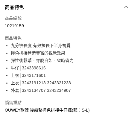
3 期 0 利率 每期
NT$426
21家銀行
商品特色
合作金庫商業銀行
第一商業銀行
超商取貨付款
商品編號
華南商業銀行
彰化商業銀行
10219159
LINE Pay
上海商業儲蓄銀行
台北富邦商業銀行
國泰世華商業銀行
兆豐國際商業銀行
商品特色
Apple Pay
臺灣中小企業銀行
台中商業銀行
九分褲長度 有效拉長下半身視覺
匯豐（台灣）商業銀行
華泰商業銀行
街口支付
撞色拼接營造豐富的視覺效果
聯邦商業銀行
遠東國際商業銀行
元大商業銀行
永豐商業銀行
彈性後鬆緊，穿脫自如，省時省力
悠遊付
玉山商業銀行
星展（台灣）商業銀行
牛仔│3243398616
台新國際商業銀行
中國信託商業銀行
全盈+PAY
上衣│3243171601
台灣樂天信用卡公司
上衣│3243191218 3243321238
大哥付你分期
外套│3243134707 3243234907
相關說明
【大哥付你分期使用說明】
AFTEE先享後付
銷售重點
1.本服務由台灣大哥大提供，台灣大哥大用戶可立即使用無須另外申請。
2.付款方式選擇「大哥付你分期」，訂單成立後會自動跳轉到大哥付的交易
相關說明
OUWEY歐薇 後鬆緊撞色拼接牛仔褲(藍；S-L)
流程，驗證手機門號後，選擇欲分期的期數、繳款截止日，確認付款後即完
【關於「AFTEE先享後付」】
成交易。
AFTEE先享後付是「在收到商品之後才付款」的支付方式。 讓您購物簡單
運送方式
3.實際核准額度、可分期數及費用金額請依後續交易確認頁面所載為準。
便利好安心！
4.訂單成立30分鐘內，如未前往確認交易或遇審核未通過，訂單將自動取
１．簡單：不需註冊會員、不需綁卡、不需儲值。