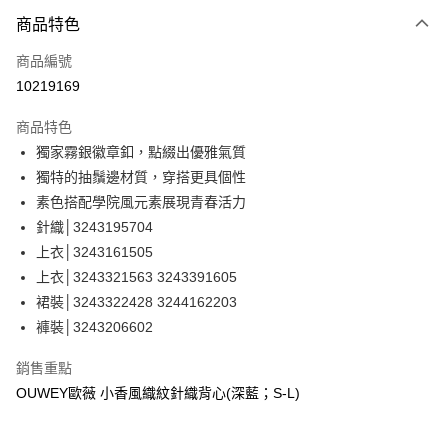
3 期 0 利率 每期
NT$493
21家銀行
商品特色
合作金庫商業銀行
第一商業銀行
超商取貨付款
商品編號
華南商業銀行
彰化商業銀行
10219169
LINE Pay
上海商業儲蓄銀行
台北富邦商業銀行
國泰世華商業銀行
兆豐國際商業銀行
商品特色
Apple Pay
臺灣中小企業銀行
台中商業銀行
獨家霧銀徽章釦，點綴出優雅氣質
匯豐（台灣）商業銀行
華泰商業銀行
街口支付
獨特的抽鬚邊材質，穿搭更具個性
聯邦商業銀行
遠東國際商業銀行
元大商業銀行
永豐商業銀行
素色搭配學院風元素展現青春活力
悠遊付
玉山商業銀行
星展（台灣）商業銀行
針織│3243195704
台新國際商業銀行
中國信託商業銀行
全盈+PAY
上衣│3243161505
台灣樂天信用卡公司
上衣│3243321563 3243391605
大哥付你分期
裙裝│3243322428 3244162203
相關說明
褲裝│3243206602
【大哥付你分期使用說明】
AFTEE先享後付
1.本服務由台灣大哥大提供，台灣大哥大用戶可立即使用無須另外申請。
2.付款方式選擇「大哥付你分期」，訂單成立後會自動跳轉到大哥付的交易
相關說明
銷售重點
流程，驗證手機門號後，選擇欲分期的期數、繳款截止日，確認付款後即完
【關於「AFTEE先享後付」】
OUWEY歐薇 小香風織紋針織背心(深藍；S-L)
成交易。
AFTEE先享後付是「在收到商品之後才付款」的支付方式。 讓您購物簡單
運送方式
3.實際核准額度、可分期數及費用金額請依後續交易確認頁面所載為準。
便利好安心！
4.訂單成立30分鐘內，如未前往確認交易或遇審核未通過，訂單將自動取
１．簡單：不需註冊會員、不需綁卡、不需儲值。