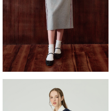
宅配離島
４．使用「AFTEE先享後付」時，將依據個別帳號之用戶狀況，依本公司即
每筆NT$120，滿NT$2,500(含以上)免運費
時審查核予不同之上限額度；若仍有額度不足之情形，本公司將視審查結果
請求用戶進行身份認證。
付款後門市自取
５．嚴禁一人註冊多個帳號或使用他人資訊註冊。若發現惡意使用之情形，
恩沛科技股份有限公司將有權停止該用戶之使用額度並採取法律行動。
免運費
海外配送
查看運費