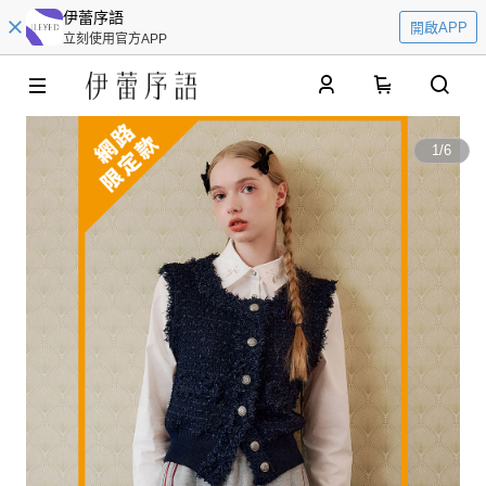
伊蕾序語
開啟APP
立刻使用官方APP
0
1
/
6