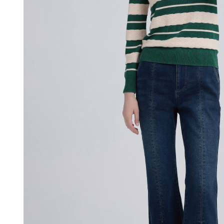
付款後門
形，恩沛
動。
免運費
海外配送