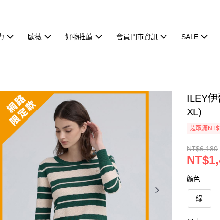
力
歐薇
好物推薦
會員門市資訊
SALE
ILEY
XL)
超取滿NT$
NT$6,180
NT$1,
顏色
綠