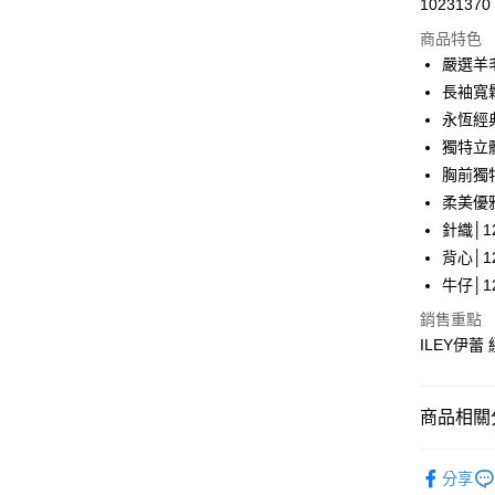
10231370
華南商
LINE Pay
上海商
商品特色
國泰世
嚴選羊
Apple Pay
臺灣中
長袖寬
匯豐（
街口支付
永恆經
聯邦商
獨特立
元大商
悠遊付
胸前獨
玉山商
台新國
全盈+PAY
柔美優
台灣樂
針織│12
大哥付你
背心│12
相關說明
牛仔│12
【大哥付
AFTEE先
1.本服務
銷售重點
2.付款方
相關說明
ILEY伊蕾
流程，驗
【關於「A
完成交易
AFTEE
3.實際核
便利好安
運送方式
4.訂單成
１．簡單
商品相關分
消。如遇
２．便利
全家取貨
無法說明
３．安心
【伊蕾 IL
【繳款方
每筆NT$1
分享
1.分期款
【「AFT