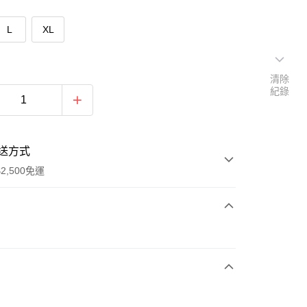
L
XL
清除
紀錄
送方式
2,500免運
次付款
期付款
0 利率 每期
NT$493
21家銀行
庫商業銀行
第一商業銀行
付款