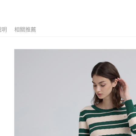
【伊蕾 IL
醒簡訊。
付款後全
１．於結帳
2.透過簡
【伊蕾 IL
付」結帳
每筆NT$1
帳／街口支
２．訂單
活動專區
３．收到繳
萊爾富取
【注意事
／ATM／
說明
相關推薦
網路限定
1.本服務
每筆NT$1
※ 請注意
用戶於交
絡購買商品
款買賣價
先享後付
付款後萊
2.基於同
※ 交易是
每筆NT$1
資料（包
是否繳費成
用，由本
付客戶支
7-11取貨
3.完整用
【注意事
每筆NT$1
１．透過由
交易，需
付款後7-1
求債權轉
每筆NT$1
２．關於
https://aft
宅配
３．未成
「AFTE
每筆NT$1
任。
４．使用「
宅配離島
即時審查
每筆NT$1
結果請求
５．嚴禁