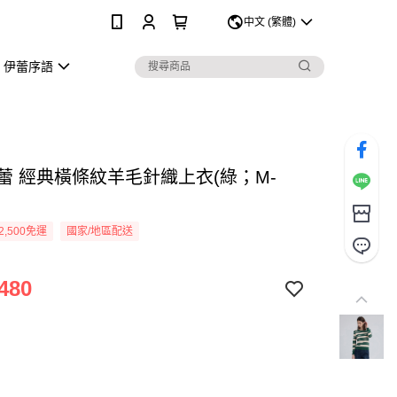
0
中文 (繁體)
伊蕾序語
伊蕾 經典橫條紋羊毛針織上衣(綠；M-
2,500免運
國家/地區配送
480