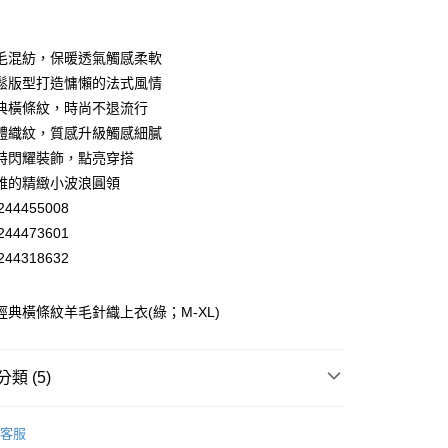
業銀行
彰化商業銀行
業儲蓄銀行
台北富邦商業銀行
華商業銀行
兆豐國際商業銀行
毛混紡，保暖透氣觸感柔軟
小企業銀行
台中商業銀行
鬆版型打造慵懶的法式風情
台灣）商業銀行
華泰商業銀行
典橫條紋，時尚不退流行
業銀行
遠東國際商業銀行
體織紋，質感升級觸感細膩
業銀行
永豐商業銀行
特閃耀裝飾，點亮穿搭
業銀行
星展（台灣）商業銀行
際商業銀行
中國信託商業銀行
雅的精緻小波浪圓領
天信用卡公司
44455008
分期
44473601
44318632
你分期使用說明】
享後付
由台灣大哥大提供，台灣大哥大用戶可立即使用無須另外申請。
式選擇「大哥付你分期」，訂單成立後會自動跳轉到大哥付的交易
 經典橫條紋羊毛針織上衣(綠；M-XL)
證手機門號後，選擇欲分期的期數、繳款截止日，確認付款後即
FTEE先享後付」】
。
先享後付是「在收到商品之後才付款」的支付方式。 讓您購物簡單
准額度、可分期數及費用金額請依後續交易確認頁面所載為準。
心！
立30分鐘內，如未前往確認交易或遇審核未通過，訂單將自動取
：不需註冊會員、不需綁卡、不需儲值。
類 (5)
「轉專審核」未通過狀況，表示未達大哥付你分期系統評分，恕
：只要手機號碼，簡訊認證，即可結帳。
付款
評估內容。
：先確認商品／服務後，再付款。
EY】
針織│KNIT
式說明】
20，滿NT$2,500(含以上)免運費
客服
項不併入電信帳單，「大哥付你分期」於每月結算日後寄送繳費提
EE先享後付」結帳流程】