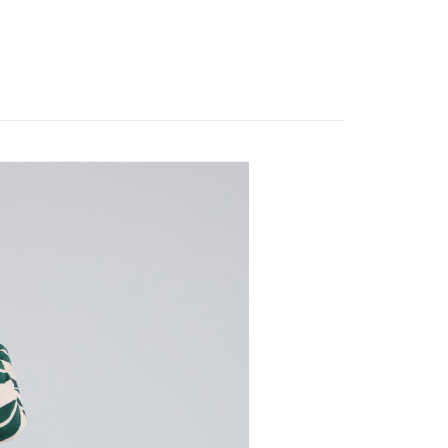
EY】
➤ Outlet│秋冬精選
家取貨
方式選擇「AFTEE先享後付」後，將跳轉至「AFTEE先享後
訊連結打開帳單後，可選擇「超商條碼／台灣大直營門市／銀行轉
EY】
頁面，進行簡訊認證並確認金額後，即可完成結帳。
全部商品│ALL
20，滿NT$2,500(含以上)免運費
付／iPASS MONEY」等通路繳費。
成立數日內，您將收到繳費通知簡訊。
費通知簡訊後14天內，點擊此簡訊中的連結，可透過四大超商
貨付款
項】
網路銀行／等多元方式進行付款，方視為交易完成。
款
係由「台灣大哥大股份有限公司」（以下簡稱本公司）所提供，讓
20，滿NT$2,500(含以上)免運費
：結帳手續完成當下不需立刻繳費，但若您需要取消訂單，請聯
易時，得透過本服務購買商品或服務，並由商店將買賣／分期付
的店家。未經商家同意取消之訂單仍視為有效，需透過AFTEE
金債權讓與本公司後，依約使用本公司帳單繳交帳款。
繳納相關費用。
爾富取貨
意付款使用「大哥付你分期」之契約關係目的，商店將以您的個人
否成功請以「AFTEE先享後付 」之結帳頁面顯示為準，若有關於
20，滿NT$2,500(含以上)免運費
含姓名、電話或地址）提供予台灣大哥大進項蒐集、處理及利
功／繳費後需取消欲退款等相關疑問，請聯繫「AFTEE先享後
公司與您本人進行分期帳單所需資料之確認、核對及更正。
援中心」
https://netprotections.freshdesk.com/support/home
付款
戶服務條款，請詳閱以下連結：
https://oppay.tw/userRule
項】
20，滿NT$2,500(含以上)免運費
恩沛科技股份有限公司提供之「AFTEE先享後付」服務完成之
依本服務之必要範圍內提供個人資料，並將交易相關給付款項請
1取貨
讓予恩沛科技股份有限公司。
20，滿NT$2,500(含以上)免運費
個人資料處理事宜，請瀏覽以下網址：
ee.tw/terms/#terms3
年的使用者請事先徵得法定代理人或監護人之同意方可使用
E先享後付」，若未經同意申辦者引起之損失，本公司不負相關責
20，滿NT$2,500(含以上)免運費
AFTEE先享後付」時，將依據個別帳號之用戶狀況，依本公司
核予不同之上限額度；若仍有額度不足之情形，本公司將視審查
20，滿NT$2,500(含以上)免運費
用戶進行身份認證。
一人註冊多個帳號或使用他人資訊註冊。若發現惡意使用之情