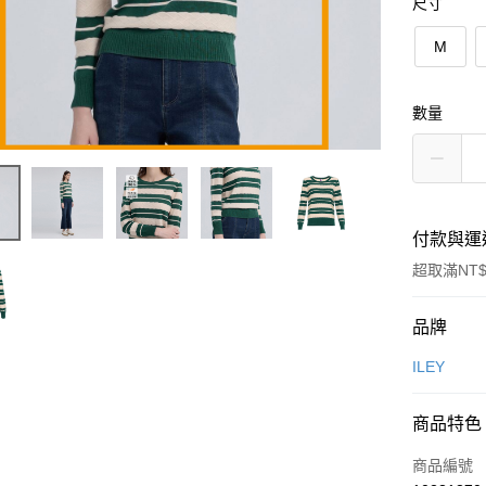
尺寸
M
數量
付款與運
超取滿NT$
付款方式
品牌
信用卡一
ILEY
信用卡分
商品特色
3 期 
商品編號
合作金
超商取貨