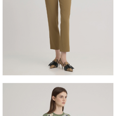
「AFTEE先享後付」，若未經同意申辦者引起之損失，本公司不負相關責
任。
宅配離島
４．使用「AFTEE先享後付」時，將依據個別帳號之用戶狀況，依本公司即
每筆NT$120，滿NT$2,500(含以上)免運費
時審查核予不同之上限額度；若仍有額度不足之情形，本公司將視審查結果
請求用戶進行身份認證。
付款後門市自取
５．嚴禁一人註冊多個帳號或使用他人資訊註冊。若發現惡意使用之情形，
恩沛科技股份有限公司將有權停止該用戶之使用額度並採取法律行動。
免運費
海外配送
查看運費