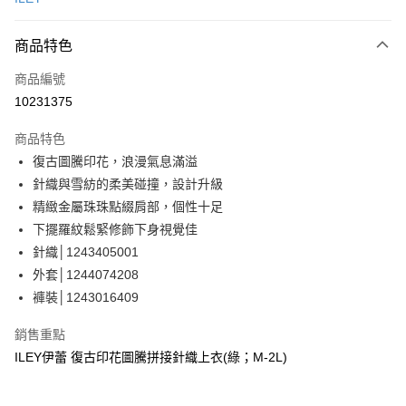
信用卡分期付款
3 期 0 利率 每期
NT$660
21家銀行
商品特色
合作金庫商業銀行
第一商業銀行
超商取貨付款
商品編號
華南商業銀行
彰化商業銀行
10231375
LINE Pay
上海商業儲蓄銀行
台北富邦商業銀行
國泰世華商業銀行
兆豐國際商業銀行
商品特色
Apple Pay
臺灣中小企業銀行
台中商業銀行
復古圖騰印花，浪漫氣息滿溢
匯豐（台灣）商業銀行
華泰商業銀行
街口支付
針織與雪紡的柔美碰撞，設計升級
聯邦商業銀行
遠東國際商業銀行
元大商業銀行
永豐商業銀行
精緻金屬珠珠點綴肩部，個性十足
悠遊付
玉山商業銀行
星展（台灣）商業銀行
下擺羅紋鬆緊修飾下身視覺佳
台新國際商業銀行
中國信託商業銀行
全盈+PAY
針織│1243405001
台灣樂天信用卡公司
外套│1244074208
大哥付你分期
褲裝│1243016409
相關說明
【大哥付你分期使用說明】
AFTEE先享後付
銷售重點
1.本服務由台灣大哥大提供，台灣大哥大用戶可立即使用無須另外申請。
2.付款方式選擇「大哥付你分期」，訂單成立後會自動跳轉到大哥付的交易
相關說明
ILEY伊蕾 復古印花圖騰拼接針織上衣(綠；M-2L)
流程，驗證手機門號後，選擇欲分期的期數、繳款截止日，確認付款後即完
【關於「AFTEE先享後付」】
成交易。
AFTEE先享後付是「在收到商品之後才付款」的支付方式。 讓您購物簡單
運送方式
3.實際核准額度、可分期數及費用金額請依後續交易確認頁面所載為準。