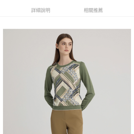
便利好安心！
4.訂單成立30分鐘內，如未前往確認交易或遇審核未通過，訂單將自動取
１．簡單：不需註冊會員、不需綁卡、不需儲值。
全家取貨付款
消。如遇「轉專審核」未通過狀況，表示未達大哥付你分期系統評分，恕無
詳細說明
相關推薦
２．便利：只要手機號碼，簡訊認證，即可結帳。
法說明評估內容。
每筆NT$120，滿NT$2,500(含以上)免運費
３．安心：先確認商品／服務後，再付款。
【繳款方式說明】
1.分期款項不併入電信帳單，「大哥付你分期」於每月結算日後寄送繳費提
付款後全家取貨
【「AFTEE先享後付」結帳流程】
醒簡訊。
１．於結帳方式選擇「AFTEE先享後付」後，將跳轉至「AFTEE先享後付」
每筆NT$120，滿NT$2,500(含以上)免運費
2.透過簡訊連結打開帳單後，可選擇「超商條碼／台灣大直營門市／銀行轉
結帳頁面，進行簡訊認證並確認金額後，即可完成結帳。
帳／街口支付／iPASS MONEY」等通路繳費。
２．訂單成立數日內，您將收到繳費通知簡訊。
萊爾富取貨付款
３．收到繳費通知簡訊後14天內，點擊此簡訊中的連結，可透過四大超商／
【注意事項】
每筆NT$120，滿NT$2,500(含以上)免運費
ATM／網路銀行／等多元方式進行付款，方視為交易完成。
1.本服務係由「台灣大哥大股份有限公司」（以下簡稱本公司）所提供，讓
※ 請注意：結帳手續完成當下不需立刻繳費，但若您需要取消訂單，請聯絡
用戶於交易時，得透過本服務購買商品或服務，並由商店將買賣／分期付款
付款後萊爾富取貨
購買商品的店家。未經商家同意取消之訂單仍視為有效，需透過AFTEE先享
買賣價金債權讓與本公司後，依約使用本公司帳單繳交帳款。
後付繳納相關費用。
每筆NT$120，滿NT$2,500(含以上)免運費
2.基於同意付款使用「大哥付你分期」之契約關係目的，商店將以您的個人
※ 交易是否成功請以「AFTEE先享後付 」之結帳頁面顯示為準，若有關於
資料（包含姓名、電話或地址）提供予台灣大哥大進項蒐集、處理及利用，
是否繳費成功／繳費後需取消欲退款等相關疑問，請聯繫「AFTEE先享後付
7-11取貨付款
由本公司與您本人進行分期帳單所需資料之確認、核對及更正。
客戶支援中心」
https://netprotections.freshdesk.com/support/home
3.完整用戶服務條款，請詳閱以下連結：
https://oppay.tw/userRule
每筆NT$120，滿NT$2,500(含以上)免運費
【注意事項】
１．透過由恩沛科技股份有限公司提供之「AFTEE先享後付」服務完成之交
付款後7-11取貨
易，需依本服務之必要範圍內提供個人資料，並將交易相關給付款項請求債
每筆NT$120，滿NT$2,500(含以上)免運費
權轉讓予恩沛科技股份有限公司。
２．關於個人資料處理事宜，請瀏覽以下網址：
宅配
https://aftee.tw/terms/#terms3
３．未成年的使用者請事先徵得法定代理人或監護人之同意方可使用
每筆NT$120，滿NT$2,500(含以上)免運費