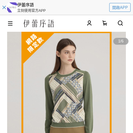
伊蕾序語
開啟APP
立刻使用官方APP
0
1
/
6