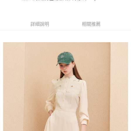
成交易。
AFTEE先享後付是「在收到商品之後才付款」的支付方式。 讓您購物簡單
運送方式
3.實際核准額度、可分期數及費用金額請依後續交易確認頁面所載為準。
便利好安心！
4.訂單成立30分鐘內，如未前往確認交易或遇審核未通過，訂單將自動取
１．簡單：不需註冊會員、不需綁卡、不需儲值。
全家取貨付款
消。如遇「轉專審核」未通過狀況，表示未達大哥付你分期系統評分，恕無
２．便利：只要手機號碼，簡訊認證，即可結帳。
法說明評估內容。
每筆NT$120，滿NT$2,500(含以上)免運費
３．安心：先確認商品／服務後，再付款。
詳細說明
相關推薦
【繳款方式說明】
1.分期款項不併入電信帳單，「大哥付你分期」於每月結算日後寄送繳費提
付款後全家取貨
【「AFTEE先享後付」結帳流程】
醒簡訊。
１．於結帳方式選擇「AFTEE先享後付」後，將跳轉至「AFTEE先享後付」
每筆NT$120，滿NT$2,500(含以上)免運費
2.透過簡訊連結打開帳單後，可選擇「超商條碼／台灣大直營門市／銀行轉
結帳頁面，進行簡訊認證並確認金額後，即可完成結帳。
帳／街口支付／iPASS MONEY」等通路繳費。
２．訂單成立數日內，您將收到繳費通知簡訊。
萊爾富取貨付款
３．收到繳費通知簡訊後14天內，點擊此簡訊中的連結，可透過四大超商／
【注意事項】
每筆NT$120，滿NT$2,500(含以上)免運費
ATM／網路銀行／等多元方式進行付款，方視為交易完成。
1.本服務係由「台灣大哥大股份有限公司」（以下簡稱本公司）所提供，讓
※ 請注意：結帳手續完成當下不需立刻繳費，但若您需要取消訂單，請聯絡
用戶於交易時，得透過本服務購買商品或服務，並由商店將買賣／分期付款
付款後萊爾富取貨
購買商品的店家。未經商家同意取消之訂單仍視為有效，需透過AFTEE先享
買賣價金債權讓與本公司後，依約使用本公司帳單繳交帳款。
後付繳納相關費用。
每筆NT$120，滿NT$2,500(含以上)免運費
2.基於同意付款使用「大哥付你分期」之契約關係目的，商店將以您的個人
※ 交易是否成功請以「AFTEE先享後付 」之結帳頁面顯示為準，若有關於
資料（包含姓名、電話或地址）提供予台灣大哥大進項蒐集、處理及利用，
是否繳費成功／繳費後需取消欲退款等相關疑問，請聯繫「AFTEE先享後付
7-11取貨付款
由本公司與您本人進行分期帳單所需資料之確認、核對及更正。
客戶支援中心」
https://netprotections.freshdesk.com/support/home
3.完整用戶服務條款，請詳閱以下連結：
https://oppay.tw/userRule
每筆NT$120，滿NT$2,500(含以上)免運費
【注意事項】
１．透過由恩沛科技股份有限公司提供之「AFTEE先享後付」服務完成之交
付款後7-11取貨
易，需依本服務之必要範圍內提供個人資料，並將交易相關給付款項請求債
每筆NT$120，滿NT$2,500(含以上)免運費
權轉讓予恩沛科技股份有限公司。
２．關於個人資料處理事宜，請瀏覽以下網址：
宅配
https://aftee.tw/terms/#terms3