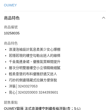
信用卡一次付款
OUWEY
信用卡分期付款
3 期 0 利率 每期
NT$493
21家銀行
商品特色
合作金庫商業銀行
第一商業銀行
超商取貨付款
商品編號
華南商業銀行
彰化商業銀行
10258035
LINE Pay
上海商業儲蓄銀行
台北富邦商業銀行
國泰世華商業銀行
兆豐國際商業銀行
商品特色
Apple Pay
臺灣中小企業銀行
台中商業銀行
浪漫泡袖設計氣息柔美少女心爆棚
匯豐（台灣）商業銀行
華泰商業銀行
街口支付
若隱若現的縷空勾勒出迷人的線條
聯邦商業銀行
遠東國際商業銀行
元大商業銀行
永豐商業銀行
千金風連身裙，優雅氣質瞬間提升
悠遊付
玉山商業銀行
星展（台灣）商業銀行
層次分明雙層縷空小立領精緻細膩
台新國際商業銀行
中國信託商業銀行
全盈+PAY
輕柔垂墜的布料優雅舒適又迷人
台灣樂天信用卡公司
巧妙的側邊隱藏式拉鍊方便穿脫
大哥付你分期
洋裝│3243327053
相關說明
背心│3243203003 3244393601
【大哥付你分期使用說明】
AFTEE先享後付
1.本服務由台灣大哥大提供，台灣大哥大用戶可立即使用無須另外申請。
2.付款方式選擇「大哥付你分期」，訂單成立後會自動跳轉到大哥付的交易
相關說明
銷售重點
流程，驗證手機門號後，選擇欲分期的期數、繳款截止日，確認付款後即完
【關於「AFTEE先享後付」】
OUWEY歐薇 法式浪漫縷空刺繡長袖洋裝(杏；S-L)