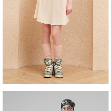
３．未成年的使用者請事先徵得法定代理人或監護人之同意方可使用
每筆NT$120，滿NT$2,500(含以上)免運費
「AFTEE先享後付」，若未經同意申辦者引起之損失，本公司不負相關責
任。
宅配離島
４．使用「AFTEE先享後付」時，將依據個別帳號之用戶狀況，依本公司即
每筆NT$120，滿NT$2,500(含以上)免運費
時審查核予不同之上限額度；若仍有額度不足之情形，本公司將視審查結果
請求用戶進行身份認證。
付款後門市自取
５．嚴禁一人註冊多個帳號或使用他人資訊註冊。若發現惡意使用之情形，
恩沛科技股份有限公司將有權停止該用戶之使用額度並採取法律行動。
免運費
海外配送
查看運費