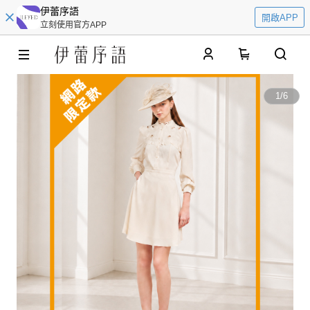
伊蕾序語
開啟APP
立刻使用官方APP
0
1
/
6