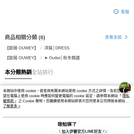
客服
商品相關分類 (6)
查看全部
【歐薇 OUWEY】
洋裝│DRESS
【歐薇 OUWEY】
➤ Outlet│秋冬精選
本分類熱銷
全站排行
本網站中使用 cookie，欲查詢有關本網站使用 cookie 方式之詳情，及若您不希
熱門標籤
望在電腦上使用 cookie 時應如何變更電腦的 cookie 設定，請參閱本網站「
隱私
權條款
」之 Cookie 聲明。您繼續使用本網站即表示您同意本公司得按本網站使
用條款之 Cookie 聲明使用 cookie。
了解更多 >
我知道了
\ 加入伊蕾官方LINE好友 /