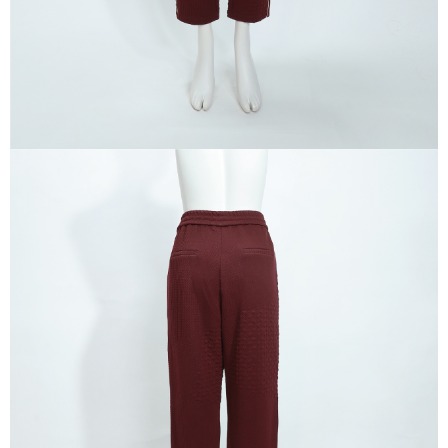
宅配離島
４．使用「AFTEE先享後付」時，將依據個別帳號之用戶狀況，依本公司即
每筆NT$120，滿NT$2,500(含以上)免運費
時審查核予不同之上限額度；若仍有額度不足之情形，本公司將視審查結果
請求用戶進行身份認證。
付款後門市自取
５．嚴禁一人註冊多個帳號或使用他人資訊註冊。若發現惡意使用之情形，
恩沛科技股份有限公司將有權停止該用戶之使用額度並採取法律行動。
免運費
海外配送
查看運費