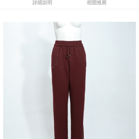
全家取貨付款
消。如遇「轉專審核」未通過狀況，表示未達大哥付你分期系統評分，恕無
詳細說明
相關推薦
２．便利：只要手機號碼，簡訊認證，即可結帳。
法說明評估內容。
每筆NT$120，滿NT$2,500(含以上)免運費
３．安心：先確認商品／服務後，再付款。
【繳款方式說明】
1.分期款項不併入電信帳單，「大哥付你分期」於每月結算日後寄送繳費提
付款後全家取貨
【「AFTEE先享後付」結帳流程】
醒簡訊。
１．於結帳方式選擇「AFTEE先享後付」後，將跳轉至「AFTEE先享後付」
每筆NT$120，滿NT$2,500(含以上)免運費
2.透過簡訊連結打開帳單後，可選擇「超商條碼／台灣大直營門市／銀行轉
結帳頁面，進行簡訊認證並確認金額後，即可完成結帳。
帳／街口支付／iPASS MONEY」等通路繳費。
２．訂單成立數日內，您將收到繳費通知簡訊。
萊爾富取貨付款
３．收到繳費通知簡訊後14天內，點擊此簡訊中的連結，可透過四大超商／
【注意事項】
每筆NT$120，滿NT$2,500(含以上)免運費
ATM／網路銀行／等多元方式進行付款，方視為交易完成。
1.本服務係由「台灣大哥大股份有限公司」（以下簡稱本公司）所提供，讓
※ 請注意：結帳手續完成當下不需立刻繳費，但若您需要取消訂單，請聯絡
用戶於交易時，得透過本服務購買商品或服務，並由商店將買賣／分期付款
付款後萊爾富取貨
購買商品的店家。未經商家同意取消之訂單仍視為有效，需透過AFTEE先享
買賣價金債權讓與本公司後，依約使用本公司帳單繳交帳款。
後付繳納相關費用。
每筆NT$120，滿NT$2,500(含以上)免運費
2.基於同意付款使用「大哥付你分期」之契約關係目的，商店將以您的個人
※ 交易是否成功請以「AFTEE先享後付 」之結帳頁面顯示為準，若有關於
資料（包含姓名、電話或地址）提供予台灣大哥大進項蒐集、處理及利用，
是否繳費成功／繳費後需取消欲退款等相關疑問，請聯繫「AFTEE先享後付
7-11取貨付款
由本公司與您本人進行分期帳單所需資料之確認、核對及更正。
客戶支援中心」
https://netprotections.freshdesk.com/support/home
3.完整用戶服務條款，請詳閱以下連結：
https://oppay.tw/userRule
每筆NT$120，滿NT$2,500(含以上)免運費
【注意事項】
１．透過由恩沛科技股份有限公司提供之「AFTEE先享後付」服務完成之交
付款後7-11取貨
易，需依本服務之必要範圍內提供個人資料，並將交易相關給付款項請求債
每筆NT$120，滿NT$2,500(含以上)免運費
權轉讓予恩沛科技股份有限公司。
２．關於個人資料處理事宜，請瀏覽以下網址：
宅配
https://aftee.tw/terms/#terms3
３．未成年的使用者請事先徵得法定代理人或監護人之同意方可使用
每筆NT$120，滿NT$2,500(含以上)免運費
「AFTEE先享後付」，若未經同意申辦者引起之損失，本公司不負相關責
任。