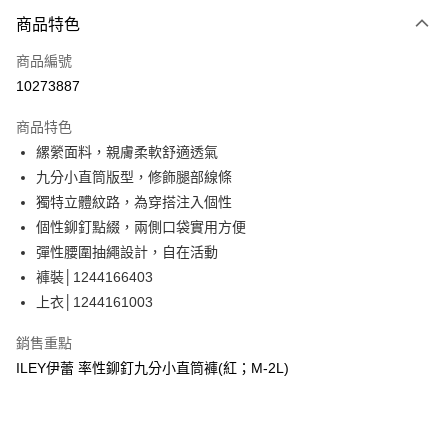
3 期 0 利率 每期
NT$426
21家銀行
商品特色
合作金庫商業銀行
第一商業銀行
超商取貨付款
商品編號
華南商業銀行
彰化商業銀行
10273887
LINE Pay
上海商業儲蓄銀行
台北富邦商業銀行
國泰世華商業銀行
兆豐國際商業銀行
商品特色
Apple Pay
臺灣中小企業銀行
台中商業銀行
縲縈面料，親膚柔軟舒適透氣
匯豐（台灣）商業銀行
華泰商業銀行
街口支付
九分小直筒版型，修飾腿部線條
聯邦商業銀行
遠東國際商業銀行
元大商業銀行
永豐商業銀行
獨特立體紋路，為穿搭注入個性
悠遊付
玉山商業銀行
星展（台灣）商業銀行
個性鉚釘點綴，兩側口袋實用方便
台新國際商業銀行
中國信託商業銀行
全盈+PAY
彈性腰圍抽繩設計，自在活動
台灣樂天信用卡公司
褲裝│1244166403
大哥付你分期
上衣│1244161003
相關說明
【大哥付你分期使用說明】
AFTEE先享後付
銷售重點
1.本服務由台灣大哥大提供，台灣大哥大用戶可立即使用無須另外申請。
2.付款方式選擇「大哥付你分期」，訂單成立後會自動跳轉到大哥付的交易
相關說明
ILEY伊蕾 率性鉚釘九分小直筒褲(紅；M-2L)
流程，驗證手機門號後，選擇欲分期的期數、繳款截止日，確認付款後即完
【關於「AFTEE先享後付」】
成交易。
AFTEE先享後付是「在收到商品之後才付款」的支付方式。 讓您購物簡單
運送方式
3.實際核准額度、可分期數及費用金額請依後續交易確認頁面所載為準。
便利好安心！
4.訂單成立30分鐘內，如未前往確認交易或遇審核未通過，訂單將自動取
１．簡單：不需註冊會員、不需綁卡、不需儲值。