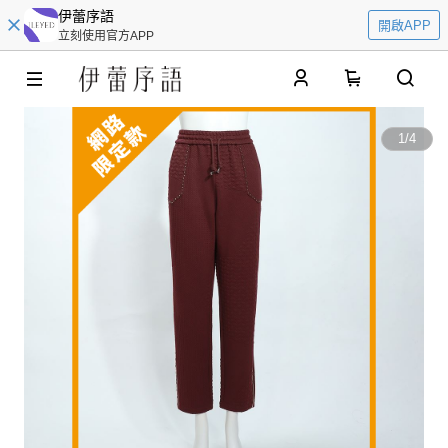
伊蕾序語
開啟APP
立刻使用官方APP
0
1
/
4