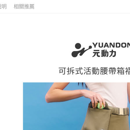
醒簡訊。
付款後全
１．於結帳
說明
相關推薦
活動專區
2.透過簡
付」結帳
每筆NT$1
帳／街口支
２．訂單
網路限定
３．收到繳
萊爾富取
【注意事
／ATM／
1.本服務
每筆NT$1
※ 請注意
用戶於交
絡購買商品
款買賣價
先享後付
付款後萊
2.基於同
※ 交易是
每筆NT$1
資料（包
是否繳費成
用，由本
付客戶支
7-11取貨
3.完整用
【注意事
每筆NT$1
１．透過由
交易，需
付款後7-1
求債權轉
每筆NT$1
２．關於
https://aft
宅配
３．未成
「AFTE
每筆NT$1
任。
４．使用「
宅配離島
即時審查
每筆NT$1
結果請求
５．嚴禁