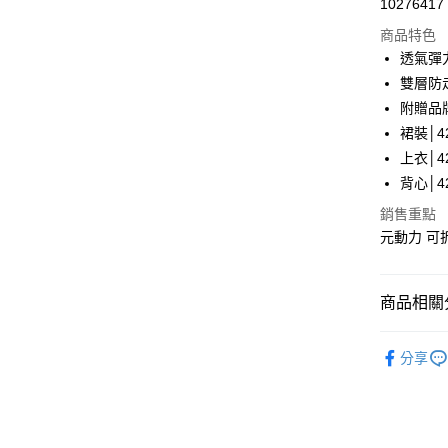
10276417
華南商
LINE Pay
上海商
商品特色
國泰世
透氣彈
Apple Pay
臺灣中
雙層防
匯豐（
街口支付
附贈品
聯邦商
裙裝│42
元大商
悠遊付
上衣│42
玉山商
台新國
全盈+PAY
背心│42
台灣樂
銷售重點
大哥付你
元動力 可
相關說明
【大哥付
AFTEE先
1.本服務
2.付款方
相關說明
商品相關分
流程，驗
【關於「A
完成交易
AFTEE
【元動力
3.實際核
便利好安
分享
運送方式
4.訂單成
【元動力
１．簡單
消。如遇
２．便利
全家取貨
無法說明
【元動力
３．安心
【繳款方
每筆NT$1
【元動力
1.分期款
【「AFT