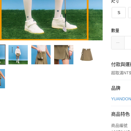
尺寸
S
數量
付款與運
超取滿NT$
付款方式
品牌
信用卡一
YUANDON
信用卡分
商品特色
3 期 
商品編號
合作金
超商取貨