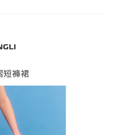
家取貨
方式選擇「AFTEE先享後付」後，將跳轉至「AFTEE先享後
訊連結打開帳單後，可選擇「超商條碼／台灣大直營門市／銀行轉
頁面，進行簡訊認證並確認金額後，即可完成結帳。
20，滿NT$2,500(含以上)免運費
付／iPASS MONEY」等通路繳費。
成立數日內，您將收到繳費通知簡訊。
款
費通知簡訊後14天內，點擊此簡訊中的連結，可透過四大超商
貨付款
項】
網路銀行／等多元方式進行付款，方視為交易完成。
係由「台灣大哥大股份有限公司」（以下簡稱本公司）所提供，讓
20，滿NT$2,500(含以上)免運費
：結帳手續完成當下不需立刻繳費，但若您需要取消訂單，請聯
易時，得透過本服務購買商品或服務，並由商店將買賣／分期付
的店家。未經商家同意取消之訂單仍視為有效，需透過AFTEE
金債權讓與本公司後，依約使用本公司帳單繳交帳款。
繳納相關費用。
爾富取貨
意付款使用「大哥付你分期」之契約關係目的，商店將以您的個人
否成功請以「AFTEE先享後付 」之結帳頁面顯示為準，若有關於
20，滿NT$2,500(含以上)免運費
含姓名、電話或地址）提供予台灣大哥大進項蒐集、處理及利
功／繳費後需取消欲退款等相關疑問，請聯繫「AFTEE先享後
公司與您本人進行分期帳單所需資料之確認、核對及更正。
援中心」
https://netprotections.freshdesk.com/support/home
付款
戶服務條款，請詳閱以下連結：
https://oppay.tw/userRule
項】
20，滿NT$2,500(含以上)免運費
恩沛科技股份有限公司提供之「AFTEE先享後付」服務完成之
依本服務之必要範圍內提供個人資料，並將交易相關給付款項請
1取貨
讓予恩沛科技股份有限公司。
20，滿NT$2,500(含以上)免運費
個人資料處理事宜，請瀏覽以下網址：
ee.tw/terms/#terms3
年的使用者請事先徵得法定代理人或監護人之同意方可使用
E先享後付」，若未經同意申辦者引起之損失，本公司不負相關責
20，滿NT$2,500(含以上)免運費
AFTEE先享後付」時，將依據個別帳號之用戶狀況，依本公司
核予不同之上限額度；若仍有額度不足之情形，本公司將視審查
20，滿NT$2,500(含以上)免運費
用戶進行身份認證。
一人註冊多個帳號或使用他人資訊註冊。若發現惡意使用之情