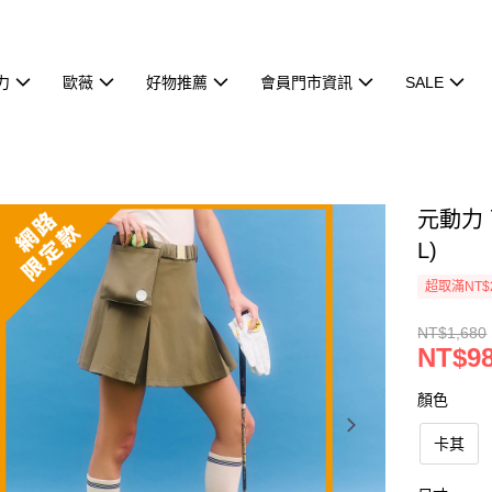
力
歐薇
好物推薦
會員門市資訊
SALE
元動力
L)
超取滿NT$
NT$1,680
NT$9
顏色
卡其