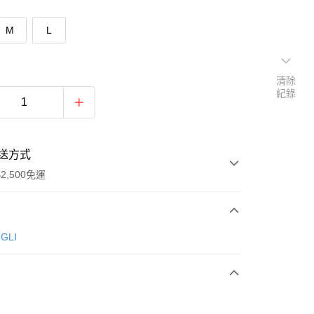
M
L
清除
紀錄
送方式
2,500免運
次付款
GLI
期付款
0 利率 每期
NT$326
21家銀行
庫商業銀行
第一商業銀行
付款