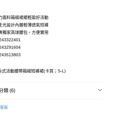
業銀行
彰化商業銀行
業儲蓄銀行
台北富邦商業銀行
華商業銀行
兆豐國際商業銀行
力面料箱褶裙襬輕盈好活動
小企業銀行
台中商業銀行
走光設計內層輕薄透氣短褲
台灣）商業銀行
華泰商業銀行
牌獨家高球腰包，方便實用
業銀行
遠東國際商業銀行
43322401
業銀行
永豐商業銀行
43291604
業銀行
星展（台灣）商業銀行
際商業銀行
中國信託商業銀行
43513803
天信用卡公司
分期
拆式活動腰帶箱褶短褲裙(卡其；S-L)
你分期使用說明】
享後付
由台灣大哥大提供，台灣大哥大用戶可立即使用無須另外申請。
式選擇「大哥付你分期」，訂單成立後會自動跳轉到大哥付的交易
類 (6)
證手機門號後，選擇欲分期的期數、繳款截止日，確認付款後即
FTEE先享後付」】
。
先享後付是「在收到商品之後才付款」的支付方式。 讓您購物簡單
】美型健身衣著
下著│BOTTOM
准額度、可分期數及費用金額請依後續交易確認頁面所載為準。
心！
客服
立30分鐘內，如未前往確認交易或遇審核未通過，訂單將自動取
】美型健身衣著
：不需註冊會員、不需綁卡、不需儲值。
果嶺時尚
「轉專審核」未通過狀況，表示未達大哥付你分期系統評分，恕
：只要手機號碼，簡訊認證，即可結帳。
付款
評估內容。
】美型健身衣著
全部商品│ALL
：先確認商品／服務後，再付款。
式說明】
20，滿NT$2,500(含以上)免運費
】美型健身衣著
避暑穿搭 任選買3送1
項不併入電信帳單，「大哥付你分期」於每月結算日後寄送繳費提
EE先享後付」結帳流程】