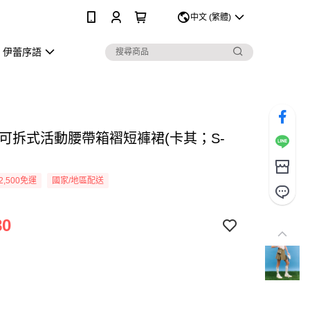
0
中文 (繁體)
伊蕾序語
 可拆式活動腰帶箱褶短褲裙(卡其；S-
2,500免運
國家/地區配送
80