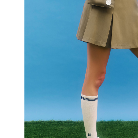
付款後門
形，恩沛
動。
免運費
海外配送