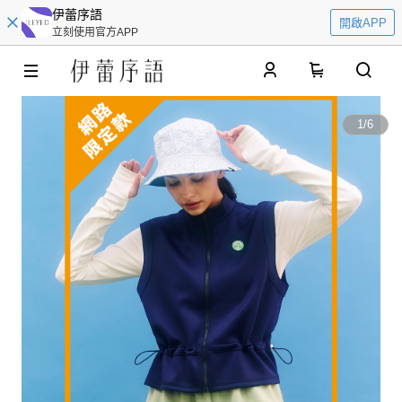
伊蕾序語
開啟APP
立刻使用官方APP
0
1
/
6