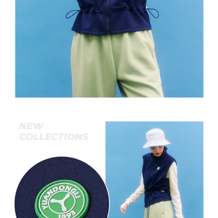
宅配離島
４．使用「AFTEE先享後付」時，將依據個別帳號之用戶狀況，依本公司即
每筆NT$120，滿NT$2,500(含以上)免運費
時審查核予不同之上限額度；若仍有額度不足之情形，本公司將視審查結果
請求用戶進行身份認證。
付款後門市自取
５．嚴禁一人註冊多個帳號或使用他人資訊註冊。若發現惡意使用之情形，
恩沛科技股份有限公司將有權停止該用戶之使用額度並採取法律行動。
免運費
海外配送
查看運費