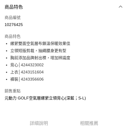
3 期 0 利率 每期
NT$393
21家銀行
商品特色
合作金庫商業銀行
第一商業銀行
超商取貨付款
商品編號
華南商業銀行
彰化商業銀行
10276425
LINE Pay
上海商業儲蓄銀行
台北富邦商業銀行
國泰世華商業銀行
兆豐國際商業銀行
商品特色
Apple Pay
臺灣中小企業銀行
台中商業銀行
縲縈雙面空氣層布鎖溫保暖效果佳
匯豐（台灣）商業銀行
華泰商業銀行
街口支付
立領短版剪裁，抽繩腰身更有型
聯邦商業銀行
遠東國際商業銀行
元大商業銀行
永豐商業銀行
胸前添加品牌射出標，增加辨識度
悠遊付
玉山商業銀行
星展（台灣）商業銀行
背心│4244323002
台新國際商業銀行
中國信託商業銀行
全盈+PAY
上衣│4243151604
台灣樂天信用卡公司
褲裝│4243356606
大哥付你分期
相關說明
銷售重點
【大哥付你分期使用說明】
AFTEE先享後付
元動力 GOLF空氣層縲縈立領背心(深藍；S-L)
1.本服務由台灣大哥大提供，台灣大哥大用戶可立即使用無須另外申請。
2.付款方式選擇「大哥付你分期」，訂單成立後會自動跳轉到大哥付的交易
相關說明
流程，驗證手機門號後，選擇欲分期的期數、繳款截止日，確認付款後即完
【關於「AFTEE先享後付」】
成交易。
AFTEE先享後付是「在收到商品之後才付款」的支付方式。 讓您購物簡單
運送方式
3.實際核准額度、可分期數及費用金額請依後續交易確認頁面所載為準。
便利好安心！
詳細說明
相關推薦
4.訂單成立30分鐘內，如未前往確認交易或遇審核未通過，訂單將自動取
１．簡單：不需註冊會員、不需綁卡、不需儲值。