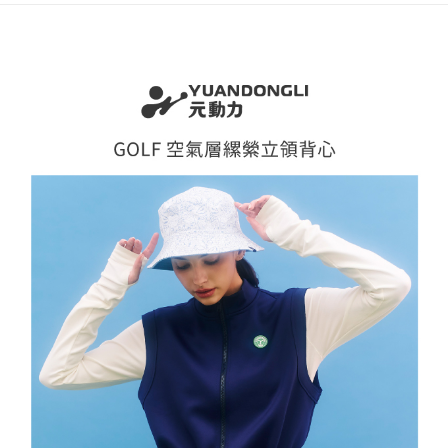
全家取貨付款
消。如遇「轉專審核」未通過狀況，表示未達大哥付你分期系統評分，恕無
２．便利：只要手機號碼，簡訊認證，即可結帳。
法說明評估內容。
每筆NT$120，滿NT$2,500(含以上)免運費
３．安心：先確認商品／服務後，再付款。
【繳款方式說明】
1.分期款項不併入電信帳單，「大哥付你分期」於每月結算日後寄送繳費提
付款後全家取貨
【「AFTEE先享後付」結帳流程】
醒簡訊。
１．於結帳方式選擇「AFTEE先享後付」後，將跳轉至「AFTEE先享後付」
每筆NT$120，滿NT$2,500(含以上)免運費
2.透過簡訊連結打開帳單後，可選擇「超商條碼／台灣大直營門市／銀行轉
結帳頁面，進行簡訊認證並確認金額後，即可完成結帳。
帳／街口支付／iPASS MONEY」等通路繳費。
２．訂單成立數日內，您將收到繳費通知簡訊。
萊爾富取貨付款
３．收到繳費通知簡訊後14天內，點擊此簡訊中的連結，可透過四大超商／
【注意事項】
每筆NT$120，滿NT$2,500(含以上)免運費
ATM／網路銀行／等多元方式進行付款，方視為交易完成。
1.本服務係由「台灣大哥大股份有限公司」（以下簡稱本公司）所提供，讓
※ 請注意：結帳手續完成當下不需立刻繳費，但若您需要取消訂單，請聯絡
用戶於交易時，得透過本服務購買商品或服務，並由商店將買賣／分期付款
付款後萊爾富取貨
購買商品的店家。未經商家同意取消之訂單仍視為有效，需透過AFTEE先享
買賣價金債權讓與本公司後，依約使用本公司帳單繳交帳款。
後付繳納相關費用。
每筆NT$120，滿NT$2,500(含以上)免運費
2.基於同意付款使用「大哥付你分期」之契約關係目的，商店將以您的個人
※ 交易是否成功請以「AFTEE先享後付 」之結帳頁面顯示為準，若有關於
資料（包含姓名、電話或地址）提供予台灣大哥大進項蒐集、處理及利用，
是否繳費成功／繳費後需取消欲退款等相關疑問，請聯繫「AFTEE先享後付
7-11取貨付款
由本公司與您本人進行分期帳單所需資料之確認、核對及更正。
客戶支援中心」
https://netprotections.freshdesk.com/support/home
3.完整用戶服務條款，請詳閱以下連結：
https://oppay.tw/userRule
每筆NT$120，滿NT$2,500(含以上)免運費
【注意事項】
１．透過由恩沛科技股份有限公司提供之「AFTEE先享後付」服務完成之交
付款後7-11取貨
易，需依本服務之必要範圍內提供個人資料，並將交易相關給付款項請求債
每筆NT$120，滿NT$2,500(含以上)免運費
權轉讓予恩沛科技股份有限公司。
２．關於個人資料處理事宜，請瀏覽以下網址：
宅配
https://aftee.tw/terms/#terms3
３．未成年的使用者請事先徵得法定代理人或監護人之同意方可使用
每筆NT$120，滿NT$2,500(含以上)免運費
「AFTEE先享後付」，若未經同意申辦者引起之損失，本公司不負相關責
任。