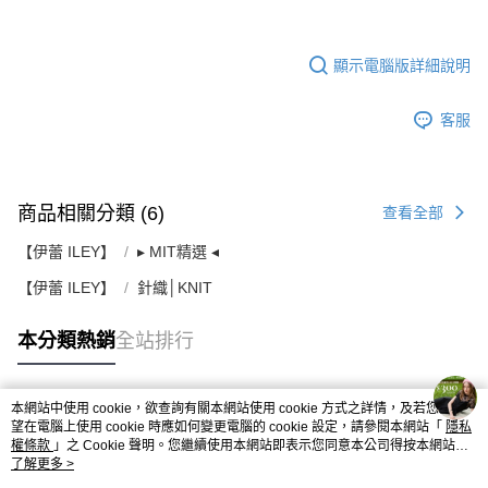
顯示電腦版詳細說明
客服
商品相關分類 (6)
查看全部
【伊蕾 ILEY】
▸ MIT精選 ◂
【伊蕾 ILEY】
針織│KNIT
本分類熱銷
全站排行
本網站中使用 cookie，欲查詢有關本網站使用 cookie 方式之詳情，及若您不希
熱門標籤
望在電腦上使用 cookie 時應如何變更電腦的 cookie 設定，請參閱本網站「
隱私
權條款
」之 Cookie 聲明。您繼續使用本網站即表示您同意本公司得按本網站使
用條款之 Cookie 聲明使用 cookie。
了解更多 >