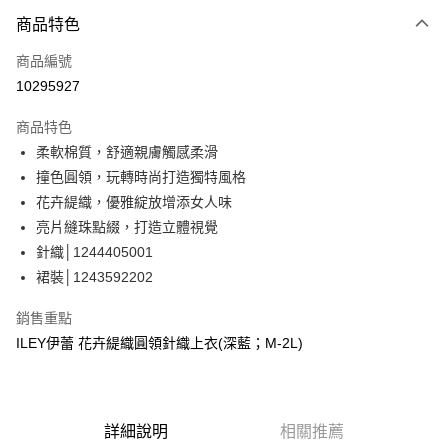
3 期 0 利率 每期
NT$660
21家銀行
商品特色
合作金庫商業銀行
第一商業銀行
超商取貨付款
商品編號
華南商業銀行
彰化商業銀行
10295927
LINE Pay
上海商業儲蓄銀行
台北富邦商業銀行
國泰世華商業銀行
兆豐國際商業銀行
商品特色
Apple Pay
臺灣中小企業銀行
台中商業銀行
柔軟棉質，舒適親膚觸感柔滑
匯豐（台灣）商業銀行
華泰商業銀行
街口支付
撞色圓領，玩轉時尚打造獨特風格
聯邦商業銀行
遠東國際商業銀行
元大商業銀行
永豐商業銀行
花卉緹織，優雅綻放增添女人味
悠遊付
玉山商業銀行
星展（台灣）商業銀行
亮片縫珠點綴，打造立體視覺
台新國際商業銀行
中國信託商業銀行
全盈+PAY
針織│1244405001
台灣樂天信用卡公司
裙裝│1243592202
大哥付你分期
相關說明
銷售重點
【大哥付你分期使用說明】
AFTEE先享後付
ILEY伊蕾 花卉緹織圓領針織上衣(深藍；M-2L)
1.本服務由台灣大哥大提供，台灣大哥大用戶可立即使用無須另外申請。
2.付款方式選擇「大哥付你分期」，訂單成立後會自動跳轉到大哥付的交易
相關說明
流程，驗證手機門號後，選擇欲分期的期數、繳款截止日，確認付款後即完
【關於「AFTEE先享後付」】
成交易。
AFTEE先享後付是「在收到商品之後才付款」的支付方式。 讓您購物簡單
運送方式
3.實際核准額度、可分期數及費用金額請依後續交易確認頁面所載為準。
便利好安心！
詳細說明
相關推薦
4.訂單成立30分鐘內，如未前往確認交易或遇審核未通過，訂單將自動取
１．簡單：不需註冊會員、不需綁卡、不需儲值。