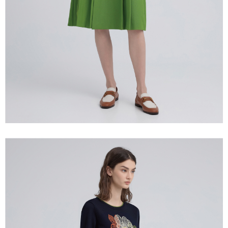
宅配離島
４．使用「AFTEE先享後付」時，將依據個別帳號之用戶狀況，依本公司即
每筆NT$120，滿NT$2,500(含以上)免運費
時審查核予不同之上限額度；若仍有額度不足之情形，本公司將視審查結果
請求用戶進行身份認證。
付款後門市自取
５．嚴禁一人註冊多個帳號或使用他人資訊註冊。若發現惡意使用之情形，
恩沛科技股份有限公司將有權停止該用戶之使用額度並採取法律行動。
免運費
海外配送
查看運費