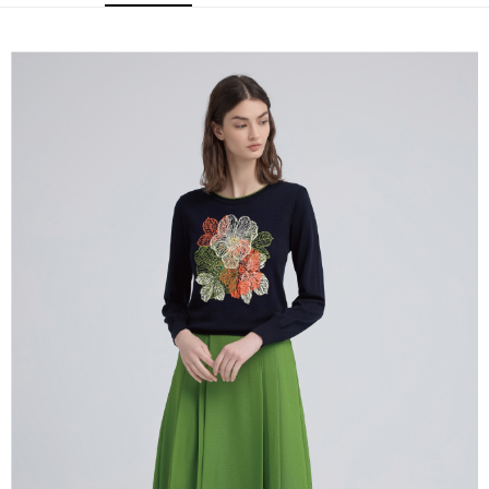
全家取貨付款
消。如遇「轉專審核」未通過狀況，表示未達大哥付你分期系統評分，恕無
２．便利：只要手機號碼，簡訊認證，即可結帳。
法說明評估內容。
每筆NT$120，滿NT$2,500(含以上)免運費
３．安心：先確認商品／服務後，再付款。
【繳款方式說明】
1.分期款項不併入電信帳單，「大哥付你分期」於每月結算日後寄送繳費提
付款後全家取貨
【「AFTEE先享後付」結帳流程】
醒簡訊。
１．於結帳方式選擇「AFTEE先享後付」後，將跳轉至「AFTEE先享後付」
每筆NT$120，滿NT$2,500(含以上)免運費
2.透過簡訊連結打開帳單後，可選擇「超商條碼／台灣大直營門市／銀行轉
結帳頁面，進行簡訊認證並確認金額後，即可完成結帳。
帳／街口支付／iPASS MONEY」等通路繳費。
２．訂單成立數日內，您將收到繳費通知簡訊。
萊爾富取貨付款
３．收到繳費通知簡訊後14天內，點擊此簡訊中的連結，可透過四大超商／
【注意事項】
每筆NT$120，滿NT$2,500(含以上)免運費
ATM／網路銀行／等多元方式進行付款，方視為交易完成。
1.本服務係由「台灣大哥大股份有限公司」（以下簡稱本公司）所提供，讓
※ 請注意：結帳手續完成當下不需立刻繳費，但若您需要取消訂單，請聯絡
用戶於交易時，得透過本服務購買商品或服務，並由商店將買賣／分期付款
付款後萊爾富取貨
購買商品的店家。未經商家同意取消之訂單仍視為有效，需透過AFTEE先享
買賣價金債權讓與本公司後，依約使用本公司帳單繳交帳款。
後付繳納相關費用。
每筆NT$120，滿NT$2,500(含以上)免運費
2.基於同意付款使用「大哥付你分期」之契約關係目的，商店將以您的個人
※ 交易是否成功請以「AFTEE先享後付 」之結帳頁面顯示為準，若有關於
資料（包含姓名、電話或地址）提供予台灣大哥大進項蒐集、處理及利用，
是否繳費成功／繳費後需取消欲退款等相關疑問，請聯繫「AFTEE先享後付
7-11取貨付款
由本公司與您本人進行分期帳單所需資料之確認、核對及更正。
客戶支援中心」
https://netprotections.freshdesk.com/support/home
3.完整用戶服務條款，請詳閱以下連結：
https://oppay.tw/userRule
每筆NT$120，滿NT$2,500(含以上)免運費
【注意事項】
１．透過由恩沛科技股份有限公司提供之「AFTEE先享後付」服務完成之交
付款後7-11取貨
易，需依本服務之必要範圍內提供個人資料，並將交易相關給付款項請求債
每筆NT$120，滿NT$2,500(含以上)免運費
權轉讓予恩沛科技股份有限公司。
２．關於個人資料處理事宜，請瀏覽以下網址：
宅配
https://aftee.tw/terms/#terms3
３．未成年的使用者請事先徵得法定代理人或監護人之同意方可使用
每筆NT$120，滿NT$2,500(含以上)免運費
「AFTEE先享後付」，若未經同意申辦者引起之損失，本公司不負相關責
任。