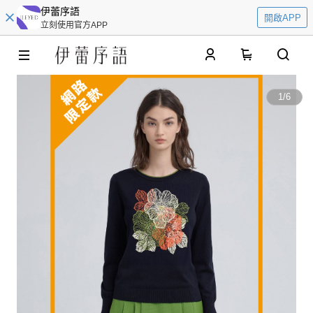
伊蕾序語
開啟APP
立刻使用官方APP
0
1
/
6