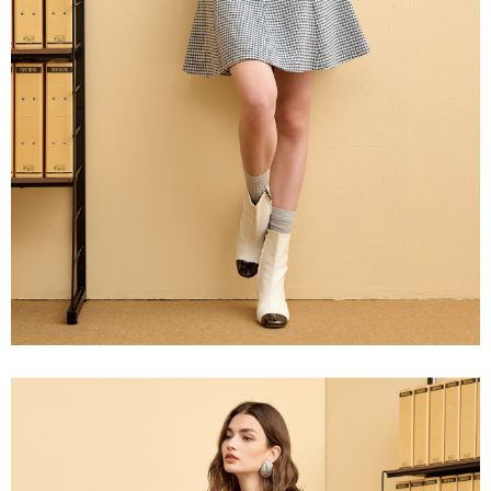
宅配離島
４．使用「AFTEE先享後付」時，將依據個別帳號之用戶狀況，依本公司即
每筆NT$120，滿NT$2,500(含以上)免運費
時審查核予不同之上限額度；若仍有額度不足之情形，本公司將視審查結果
請求用戶進行身份認證。
付款後門市自取
５．嚴禁一人註冊多個帳號或使用他人資訊註冊。若發現惡意使用之情形，
恩沛科技股份有限公司將有權停止該用戶之使用額度並採取法律行動。
免運費
海外配送
查看運費