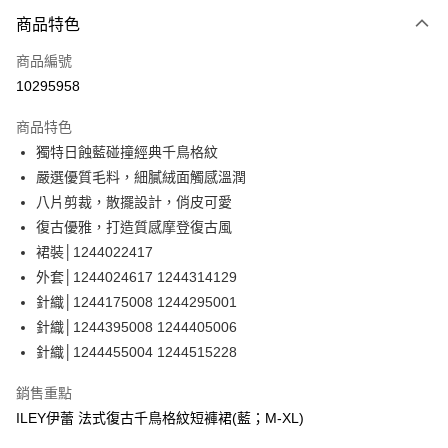
3 期 0 利率 每期
NT$360
21家銀行
商品特色
合作金庫商業銀行
第一商業銀行
超商取貨付款
商品編號
華南商業銀行
彰化商業銀行
10295958
LINE Pay
上海商業儲蓄銀行
台北富邦商業銀行
國泰世華商業銀行
兆豐國際商業銀行
商品特色
Apple Pay
臺灣中小企業銀行
台中商業銀行
獨特日蝕藍碰撞經典千鳥格紋
匯豐（台灣）商業銀行
華泰商業銀行
街口支付
嚴選優質毛料，細膩絨面觸感溫潤
聯邦商業銀行
遠東國際商業銀行
元大商業銀行
永豐商業銀行
八片剪裁，散擺設計，俏皮可愛
悠遊付
玉山商業銀行
星展（台灣）商業銀行
復古優雅，打造質感摩登復古風
台新國際商業銀行
中國信託商業銀行
全盈+PAY
裙裝│1244022417
台灣樂天信用卡公司
外套│1244024617 1244314129
大哥付你分期
針織│1244175008 1244295001
相關說明
針織│1244395008 1244405006
【大哥付你分期使用說明】
AFTEE先享後付
1.本服務由台灣大哥大提供，台灣大哥大用戶可立即使用無須另外申請。
針織│1244455004 1244515228
2.付款方式選擇「大哥付你分期」，訂單成立後會自動跳轉到大哥付的交易
相關說明
流程，驗證手機門號後，選擇欲分期的期數、繳款截止日，確認付款後即完
【關於「AFTEE先享後付」】
銷售重點
成交易。
AFTEE先享後付是「在收到商品之後才付款」的支付方式。 讓您購物簡單
運送方式
ILEY伊蕾 法式復古千鳥格紋短褲裙(藍；M-XL)
3.實際核准額度、可分期數及費用金額請依後續交易確認頁面所載為準。
便利好安心！
4.訂單成立30分鐘內，如未前往確認交易或遇審核未通過，訂單將自動取
１．簡單：不需註冊會員、不需綁卡、不需儲值。