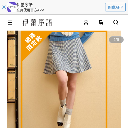
伊蕾序語
開啟APP
立刻使用官方APP
0
1
/
6