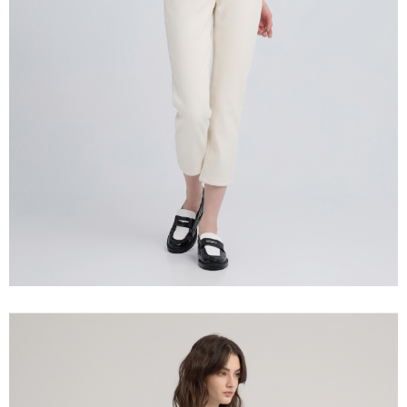
宅配離島
４．使用「AFTEE先享後付」時，將依據個別帳號之用戶狀況，依本公司即
每筆NT$120，滿NT$2,500(含以上)免運費
時審查核予不同之上限額度；若仍有額度不足之情形，本公司將視審查結果
請求用戶進行身份認證。
付款後門市自取
５．嚴禁一人註冊多個帳號或使用他人資訊註冊。若發現惡意使用之情形，
恩沛科技股份有限公司將有權停止該用戶之使用額度並採取法律行動。
免運費
海外配送
查看運費