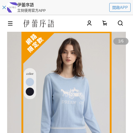
伊蕾序語
開啟APP
立刻使用官方APP
0
1
/
6