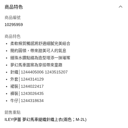
3 期 0 利率 每期
NT$593
21家銀行
商品特色
合作金庫商業銀行
第一商業銀行
超商取貨付款
商品編號
華南商業銀行
彰化商業銀行
10295959
LINE Pay
上海商業儲蓄銀行
台北富邦商業銀行
國泰世華商業銀行
兆豐國際商業銀行
商品特色
Apple Pay
臺灣中小企業銀行
台中商業銀行
柔軟棉質觸感將舒適細膩完美結合
匯豐（台灣）商業銀行
華泰商業銀行
街口支付
簡約圓領，帶來甜美可人的氣息
聯邦商業銀行
遠東國際商業銀行
元大商業銀行
永豐商業銀行
縫珠水鑽點綴為造型增添一抹璀璨
悠遊付
玉山商業銀行
星展（台灣）商業銀行
夢幻馬車圖案為穿搭帶來童趣
台新國際商業銀行
中國信託商業銀行
全盈+PAY
針織│1244405006 1243515207
台灣樂天信用卡公司
外套│1244314129
大哥付你分期
裙裝│1244022417
相關說明
褲裝│1243026435
【大哥付你分期使用說明】
AFTEE先享後付
1.本服務由台灣大哥大提供，台灣大哥大用戶可立即使用無須另外申請。
牛仔│1244318634
2.付款方式選擇「大哥付你分期」，訂單成立後會自動跳轉到大哥付的交易
相關說明
流程，驗證手機門號後，選擇欲分期的期數、繳款截止日，確認付款後即完
【關於「AFTEE先享後付」】
銷售重點
成交易。
AFTEE先享後付是「在收到商品之後才付款」的支付方式。 讓您購物簡單
運送方式
ILEY伊蕾 夢幻馬車緹織針織上衣(兩色；M-2L)
3.實際核准額度、可分期數及費用金額請依後續交易確認頁面所載為準。
便利好安心！
4.訂單成立30分鐘內，如未前往確認交易或遇審核未通過，訂單將自動取
１．簡單：不需註冊會員、不需綁卡、不需儲值。