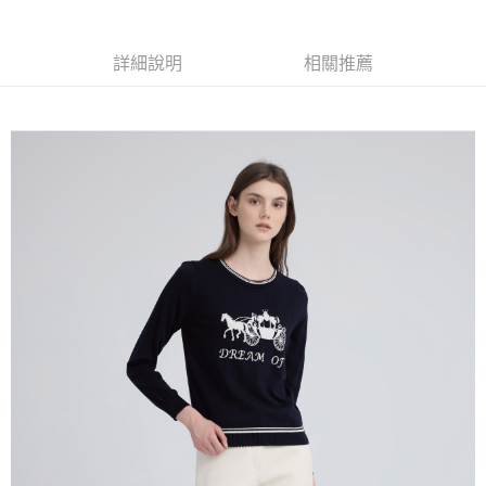
全家取貨付款
消。如遇「轉專審核」未通過狀況，表示未達大哥付你分期系統評分，恕無
２．便利：只要手機號碼，簡訊認證，即可結帳。
法說明評估內容。
每筆NT$120，滿NT$2,500(含以上)免運費
３．安心：先確認商品／服務後，再付款。
【繳款方式說明】
詳細說明
相關推薦
1.分期款項不併入電信帳單，「大哥付你分期」於每月結算日後寄送繳費提
付款後全家取貨
【「AFTEE先享後付」結帳流程】
醒簡訊。
１．於結帳方式選擇「AFTEE先享後付」後，將跳轉至「AFTEE先享後付」
每筆NT$120，滿NT$2,500(含以上)免運費
2.透過簡訊連結打開帳單後，可選擇「超商條碼／台灣大直營門市／銀行轉
結帳頁面，進行簡訊認證並確認金額後，即可完成結帳。
帳／街口支付／iPASS MONEY」等通路繳費。
２．訂單成立數日內，您將收到繳費通知簡訊。
萊爾富取貨付款
３．收到繳費通知簡訊後14天內，點擊此簡訊中的連結，可透過四大超商／
【注意事項】
每筆NT$120，滿NT$2,500(含以上)免運費
ATM／網路銀行／等多元方式進行付款，方視為交易完成。
1.本服務係由「台灣大哥大股份有限公司」（以下簡稱本公司）所提供，讓
※ 請注意：結帳手續完成當下不需立刻繳費，但若您需要取消訂單，請聯絡
用戶於交易時，得透過本服務購買商品或服務，並由商店將買賣／分期付款
付款後萊爾富取貨
購買商品的店家。未經商家同意取消之訂單仍視為有效，需透過AFTEE先享
買賣價金債權讓與本公司後，依約使用本公司帳單繳交帳款。
後付繳納相關費用。
每筆NT$120，滿NT$2,500(含以上)免運費
2.基於同意付款使用「大哥付你分期」之契約關係目的，商店將以您的個人
※ 交易是否成功請以「AFTEE先享後付 」之結帳頁面顯示為準，若有關於
資料（包含姓名、電話或地址）提供予台灣大哥大進項蒐集、處理及利用，
是否繳費成功／繳費後需取消欲退款等相關疑問，請聯繫「AFTEE先享後付
7-11取貨付款
由本公司與您本人進行分期帳單所需資料之確認、核對及更正。
客戶支援中心」
https://netprotections.freshdesk.com/support/home
3.完整用戶服務條款，請詳閱以下連結：
https://oppay.tw/userRule
每筆NT$120，滿NT$2,500(含以上)免運費
【注意事項】
１．透過由恩沛科技股份有限公司提供之「AFTEE先享後付」服務完成之交
付款後7-11取貨
易，需依本服務之必要範圍內提供個人資料，並將交易相關給付款項請求債
每筆NT$120，滿NT$2,500(含以上)免運費
權轉讓予恩沛科技股份有限公司。
２．關於個人資料處理事宜，請瀏覽以下網址：
宅配
https://aftee.tw/terms/#terms3
３．未成年的使用者請事先徵得法定代理人或監護人之同意方可使用
每筆NT$120，滿NT$2,500(含以上)免運費
「AFTEE先享後付」，若未經同意申辦者引起之損失，本公司不負相關責
任。