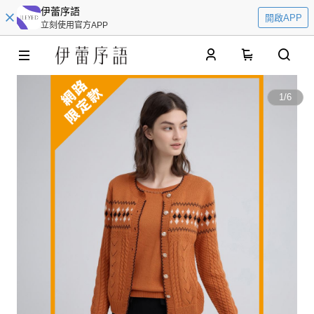
伊蕾序語
開啟APP
立刻使用官方APP
0
1
/
6