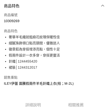
3 期 0 利率 每期
NT$660
21家銀行
商品特色
合作金庫商業銀行
第一商業銀行
超商取貨付款
商品編號
華南商業銀行
彰化商業銀行
10309269
LINE Pay
上海商業儲蓄銀行
台北富邦商業銀行
國泰世華商業銀行
兆豐國際商業銀行
商品特色
Apple Pay
臺灣中小企業銀行
台中商業銀行
奢華羊毛織就粗麻花紋理保暖性佳
匯豐（台灣）商業銀行
華泰商業銀行
街口支付
細膩珠飾領口點亮頸間，優雅迷人
聯邦商業銀行
遠東國際商業銀行
元大商業銀行
永豐商業銀行
徽章釦為穿搭增添亮點，個性十足
悠遊付
玉山商業銀行
星展（台灣）商業銀行
假兩件設計一衣多穿，穿搭更靈活
台新國際商業銀行
中國信託商業銀行
全盈+PAY
針織│1244455420
台灣樂天信用卡公司
裙裝│1244312017
大哥付你分期
相關說明
銷售重點
【大哥付你分期使用說明】
AFTEE先享後付
ILEY伊蕾 圖騰假兩件羊毛針織上衣(桔；M-2L)
1.本服務由台灣大哥大提供，台灣大哥大用戶可立即使用無須另外申請。
2.付款方式選擇「大哥付你分期」，訂單成立後會自動跳轉到大哥付的交易
相關說明
流程，驗證手機門號後，選擇欲分期的期數、繳款截止日，確認付款後即完
【關於「AFTEE先享後付」】
成交易。
AFTEE先享後付是「在收到商品之後才付款」的支付方式。 讓您購物簡單
運送方式
3.實際核准額度、可分期數及費用金額請依後續交易確認頁面所載為準。
便利好安心！
詳細說明
相關推薦
4.訂單成立30分鐘內，如未前往確認交易或遇審核未通過，訂單將自動取
１．簡單：不需註冊會員、不需綁卡、不需儲值。