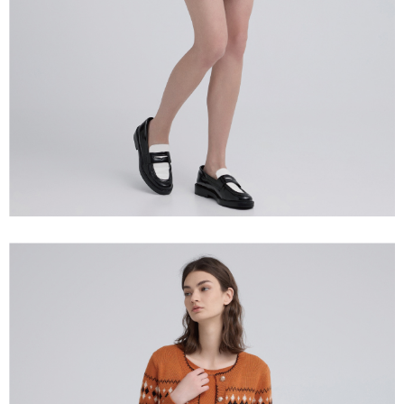
宅配離島
４．使用「AFTEE先享後付」時，將依據個別帳號之用戶狀況，依本公司即
每筆NT$120，滿NT$2,500(含以上)免運費
時審查核予不同之上限額度；若仍有額度不足之情形，本公司將視審查結果
請求用戶進行身份認證。
付款後門市自取
５．嚴禁一人註冊多個帳號或使用他人資訊註冊。若發現惡意使用之情形，
恩沛科技股份有限公司將有權停止該用戶之使用額度並採取法律行動。
免運費
海外配送
查看運費