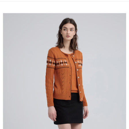
全家取貨付款
消。如遇「轉專審核」未通過狀況，表示未達大哥付你分期系統評分，恕無
２．便利：只要手機號碼，簡訊認證，即可結帳。
法說明評估內容。
每筆NT$120，滿NT$2,500(含以上)免運費
３．安心：先確認商品／服務後，再付款。
【繳款方式說明】
1.分期款項不併入電信帳單，「大哥付你分期」於每月結算日後寄送繳費提
付款後全家取貨
【「AFTEE先享後付」結帳流程】
醒簡訊。
１．於結帳方式選擇「AFTEE先享後付」後，將跳轉至「AFTEE先享後付」
每筆NT$120，滿NT$2,500(含以上)免運費
2.透過簡訊連結打開帳單後，可選擇「超商條碼／台灣大直營門市／銀行轉
結帳頁面，進行簡訊認證並確認金額後，即可完成結帳。
帳／街口支付／iPASS MONEY」等通路繳費。
２．訂單成立數日內，您將收到繳費通知簡訊。
萊爾富取貨付款
３．收到繳費通知簡訊後14天內，點擊此簡訊中的連結，可透過四大超商／
【注意事項】
每筆NT$120，滿NT$2,500(含以上)免運費
ATM／網路銀行／等多元方式進行付款，方視為交易完成。
1.本服務係由「台灣大哥大股份有限公司」（以下簡稱本公司）所提供，讓
※ 請注意：結帳手續完成當下不需立刻繳費，但若您需要取消訂單，請聯絡
用戶於交易時，得透過本服務購買商品或服務，並由商店將買賣／分期付款
付款後萊爾富取貨
購買商品的店家。未經商家同意取消之訂單仍視為有效，需透過AFTEE先享
買賣價金債權讓與本公司後，依約使用本公司帳單繳交帳款。
後付繳納相關費用。
每筆NT$120，滿NT$2,500(含以上)免運費
2.基於同意付款使用「大哥付你分期」之契約關係目的，商店將以您的個人
※ 交易是否成功請以「AFTEE先享後付 」之結帳頁面顯示為準，若有關於
資料（包含姓名、電話或地址）提供予台灣大哥大進項蒐集、處理及利用，
是否繳費成功／繳費後需取消欲退款等相關疑問，請聯繫「AFTEE先享後付
7-11取貨付款
由本公司與您本人進行分期帳單所需資料之確認、核對及更正。
客戶支援中心」
https://netprotections.freshdesk.com/support/home
3.完整用戶服務條款，請詳閱以下連結：
https://oppay.tw/userRule
每筆NT$120，滿NT$2,500(含以上)免運費
【注意事項】
１．透過由恩沛科技股份有限公司提供之「AFTEE先享後付」服務完成之交
付款後7-11取貨
易，需依本服務之必要範圍內提供個人資料，並將交易相關給付款項請求債
每筆NT$120，滿NT$2,500(含以上)免運費
權轉讓予恩沛科技股份有限公司。
２．關於個人資料處理事宜，請瀏覽以下網址：
宅配
https://aftee.tw/terms/#terms3
３．未成年的使用者請事先徵得法定代理人或監護人之同意方可使用
每筆NT$120，滿NT$2,500(含以上)免運費
「AFTEE先享後付」，若未經同意申辦者引起之損失，本公司不負相關責
任。