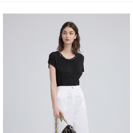
全家取貨付款
消。如遇「轉專審核」未通過狀況，表示未達大哥付你分期系統評分，恕無
２．便利：只要手機號碼，簡訊認證，即可結帳。
法說明評估內容。
每筆NT$120，滿NT$2,500(含以上)免運費
３．安心：先確認商品／服務後，再付款。
【繳款方式說明】
1.分期款項不併入電信帳單，「大哥付你分期」於每月結算日後寄送繳費提
付款後全家取貨
【「AFTEE先享後付」結帳流程】
醒簡訊。
１．於結帳方式選擇「AFTEE先享後付」後，將跳轉至「AFTEE先享後付」
每筆NT$120，滿NT$2,500(含以上)免運費
2.透過簡訊連結打開帳單後，可選擇「超商條碼／台灣大直營門市／銀行轉
結帳頁面，進行簡訊認證並確認金額後，即可完成結帳。
帳／街口支付／iPASS MONEY」等通路繳費。
２．訂單成立數日內，您將收到繳費通知簡訊。
萊爾富取貨付款
３．收到繳費通知簡訊後14天內，點擊此簡訊中的連結，可透過四大超商／
【注意事項】
每筆NT$120，滿NT$2,500(含以上)免運費
ATM／網路銀行／等多元方式進行付款，方視為交易完成。
1.本服務係由「台灣大哥大股份有限公司」（以下簡稱本公司）所提供，讓
※ 請注意：結帳手續完成當下不需立刻繳費，但若您需要取消訂單，請聯絡
用戶於交易時，得透過本服務購買商品或服務，並由商店將買賣／分期付款
付款後萊爾富取貨
購買商品的店家。未經商家同意取消之訂單仍視為有效，需透過AFTEE先享
買賣價金債權讓與本公司後，依約使用本公司帳單繳交帳款。
後付繳納相關費用。
每筆NT$120，滿NT$2,500(含以上)免運費
2.基於同意付款使用「大哥付你分期」之契約關係目的，商店將以您的個人
※ 交易是否成功請以「AFTEE先享後付 」之結帳頁面顯示為準，若有關於
資料（包含姓名、電話或地址）提供予台灣大哥大進項蒐集、處理及利用，
是否繳費成功／繳費後需取消欲退款等相關疑問，請聯繫「AFTEE先享後付
7-11取貨付款
由本公司與您本人進行分期帳單所需資料之確認、核對及更正。
客戶支援中心」
https://netprotections.freshdesk.com/support/home
3.完整用戶服務條款，請詳閱以下連結：
https://oppay.tw/userRule
每筆NT$120，滿NT$2,500(含以上)免運費
【注意事項】
１．透過由恩沛科技股份有限公司提供之「AFTEE先享後付」服務完成之交
付款後7-11取貨
易，需依本服務之必要範圍內提供個人資料，並將交易相關給付款項請求債
每筆NT$120，滿NT$2,500(含以上)免運費
權轉讓予恩沛科技股份有限公司。
２．關於個人資料處理事宜，請瀏覽以下網址：
宅配
https://aftee.tw/terms/#terms3
３．未成年的使用者請事先徵得法定代理人或監護人之同意方可使用
每筆NT$120，滿NT$2,500(含以上)免運費
「AFTEE先享後付」，若未經同意申辦者引起之損失，本公司不負相關責
任。