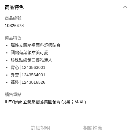
3 期 0 利率 每期
NT$360
21家銀行
商品特色
合作金庫商業銀行
第一商業銀行
超商取貨付款
商品編號
華南商業銀行
彰化商業銀行
10326478
LINE Pay
上海商業儲蓄銀行
台北富邦商業銀行
國泰世華商業銀行
兆豐國際商業銀行
商品特色
Apple Pay
臺灣中小企業銀行
台中商業銀行
彈性立體壓褶面料舒適貼身
匯豐（台灣）商業銀行
華泰商業銀行
街口支付
圓點荷葉領甜美可愛
聯邦商業銀行
遠東國際商業銀行
元大商業銀行
永豐商業銀行
珍珠點綴領口優雅迷人
悠遊付
玉山商業銀行
星展（台灣）商業銀行
背心│1243563001
台新國際商業銀行
中國信託商業銀行
全盈+PAY
外套│1243564001
台灣樂天信用卡公司
褲裝│1243016526
大哥付你分期
相關說明
銷售重點
【大哥付你分期使用說明】
AFTEE先享後付
ILEY伊蕾 立體壓褶落肩圓領背心(黑；M-XL)
1.本服務由台灣大哥大提供，台灣大哥大用戶可立即使用無須另外申請。
2.付款方式選擇「大哥付你分期」，訂單成立後會自動跳轉到大哥付的交易
相關說明
流程，驗證手機門號後，選擇欲分期的期數、繳款截止日，確認付款後即完
【關於「AFTEE先享後付」】
成交易。
AFTEE先享後付是「在收到商品之後才付款」的支付方式。 讓您購物簡單
運送方式
3.實際核准額度、可分期數及費用金額請依後續交易確認頁面所載為準。
便利好安心！
詳細說明
相關推薦
4.訂單成立30分鐘內，如未前往確認交易或遇審核未通過，訂單將自動取
１．簡單：不需註冊會員、不需綁卡、不需儲值。