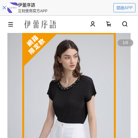
伊蕾序語
開啟APP
立刻使用官方APP
0
1
/
6