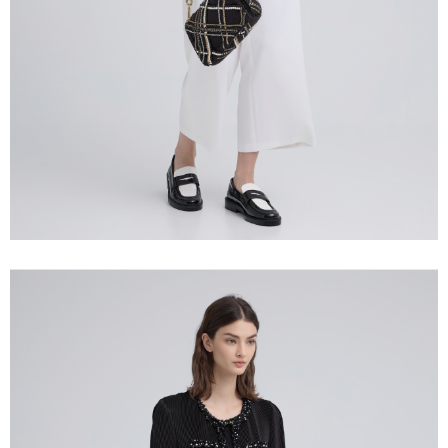
宅配離島
４．使用「AFTEE先享後付」時，將依據個別帳號之用戶狀況，依本公司即
每筆NT$120，滿NT$2,500(含以上)免運費
時審查核予不同之上限額度；若仍有額度不足之情形，本公司將視審查結果
請求用戶進行身份認證。
付款後門市自取
５．嚴禁一人註冊多個帳號或使用他人資訊註冊。若發現惡意使用之情形，
恩沛科技股份有限公司將有權停止該用戶之使用額度並採取法律行動。
免運費
海外配送
查看運費