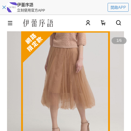
伊蕾序語
開啟APP
立刻使用官方APP
0
1
/
6