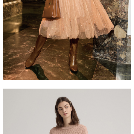
宅配離島
４．使用「AFTEE先享後付」時，將依據個別帳號之用戶狀況，依本公司即
每筆NT$120，滿NT$2,500(含以上)免運費
時審查核予不同之上限額度；若仍有額度不足之情形，本公司將視審查結果
請求用戶進行身份認證。
付款後門市自取
５．嚴禁一人註冊多個帳號或使用他人資訊註冊。若發現惡意使用之情形，
恩沛科技股份有限公司將有權停止該用戶之使用額度並採取法律行動。
免運費
海外配送
查看運費