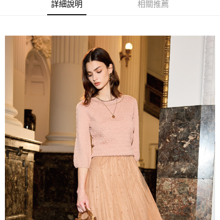
全家取貨付款
消。如遇「轉專審核」未通過狀況，表示未達大哥付你分期系統評分，恕無
詳細說明
相關推薦
２．便利：只要手機號碼，簡訊認證，即可結帳。
法說明評估內容。
每筆NT$120，滿NT$2,500(含以上)免運費
３．安心：先確認商品／服務後，再付款。
【繳款方式說明】
1.分期款項不併入電信帳單，「大哥付你分期」於每月結算日後寄送繳費提
付款後全家取貨
【「AFTEE先享後付」結帳流程】
醒簡訊。
１．於結帳方式選擇「AFTEE先享後付」後，將跳轉至「AFTEE先享後付」
每筆NT$120，滿NT$2,500(含以上)免運費
2.透過簡訊連結打開帳單後，可選擇「超商條碼／台灣大直營門市／銀行轉
結帳頁面，進行簡訊認證並確認金額後，即可完成結帳。
帳／街口支付／iPASS MONEY」等通路繳費。
２．訂單成立數日內，您將收到繳費通知簡訊。
萊爾富取貨付款
３．收到繳費通知簡訊後14天內，點擊此簡訊中的連結，可透過四大超商／
【注意事項】
每筆NT$120，滿NT$2,500(含以上)免運費
ATM／網路銀行／等多元方式進行付款，方視為交易完成。
1.本服務係由「台灣大哥大股份有限公司」（以下簡稱本公司）所提供，讓
※ 請注意：結帳手續完成當下不需立刻繳費，但若您需要取消訂單，請聯絡
用戶於交易時，得透過本服務購買商品或服務，並由商店將買賣／分期付款
付款後萊爾富取貨
購買商品的店家。未經商家同意取消之訂單仍視為有效，需透過AFTEE先享
買賣價金債權讓與本公司後，依約使用本公司帳單繳交帳款。
後付繳納相關費用。
每筆NT$120，滿NT$2,500(含以上)免運費
2.基於同意付款使用「大哥付你分期」之契約關係目的，商店將以您的個人
※ 交易是否成功請以「AFTEE先享後付 」之結帳頁面顯示為準，若有關於
資料（包含姓名、電話或地址）提供予台灣大哥大進項蒐集、處理及利用，
是否繳費成功／繳費後需取消欲退款等相關疑問，請聯繫「AFTEE先享後付
7-11取貨付款
由本公司與您本人進行分期帳單所需資料之確認、核對及更正。
客戶支援中心」
https://netprotections.freshdesk.com/support/home
3.完整用戶服務條款，請詳閱以下連結：
https://oppay.tw/userRule
每筆NT$120，滿NT$2,500(含以上)免運費
【注意事項】
１．透過由恩沛科技股份有限公司提供之「AFTEE先享後付」服務完成之交
付款後7-11取貨
易，需依本服務之必要範圍內提供個人資料，並將交易相關給付款項請求債
每筆NT$120，滿NT$2,500(含以上)免運費
權轉讓予恩沛科技股份有限公司。
２．關於個人資料處理事宜，請瀏覽以下網址：
宅配
https://aftee.tw/terms/#terms3
３．未成年的使用者請事先徵得法定代理人或監護人之同意方可使用
每筆NT$120，滿NT$2,500(含以上)免運費
「AFTEE先享後付」，若未經同意申辦者引起之損失，本公司不負相關責
任。