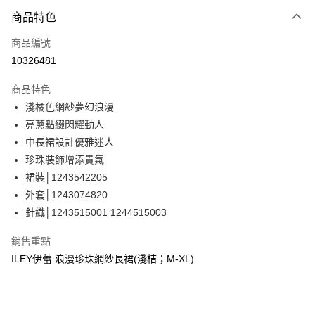
3 期 0 利率 每期
NT$493
21家銀行
商品特色
合作金庫商業銀行
第一商業銀行
超商取貨付款
商品編號
華南商業銀行
彰化商業銀行
10326481
LINE Pay
上海商業儲蓄銀行
台北富邦商業銀行
國泰世華商業銀行
兆豐國際商業銀行
商品特色
Apple Pay
臺灣中小企業銀行
台中商業銀行
淺橘色網紗夢幻浪漫
匯豐（台灣）商業銀行
華泰商業銀行
街口支付
亮蔥點綴閃耀動人
聯邦商業銀行
遠東國際商業銀行
元大商業銀行
永豐商業銀行
中長裙設計優雅迷人
悠遊付
玉山商業銀行
星展（台灣）商業銀行
珍珠裝飾增添貴氣
台新國際商業銀行
中國信託商業銀行
全盈+PAY
裙裝│1243542205
台灣樂天信用卡公司
外套│1243074820
大哥付你分期
針織│1243515001 1244515003
相關說明
【大哥付你分期使用說明】
AFTEE先享後付
銷售重點
1.本服務由台灣大哥大提供，台灣大哥大用戶可立即使用無須另外申請。
2.付款方式選擇「大哥付你分期」，訂單成立後會自動跳轉到大哥付的交易
相關說明
ILEY伊蕾 浪漫珍珠網紗長裙(淺桔；M-XL)
流程，驗證手機門號後，選擇欲分期的期數、繳款截止日，確認付款後即完
【關於「AFTEE先享後付」】
成交易。
AFTEE先享後付是「在收到商品之後才付款」的支付方式。 讓您購物簡單
運送方式
3.實際核准額度、可分期數及費用金額請依後續交易確認頁面所載為準。
便利好安心！
4.訂單成立30分鐘內，如未前往確認交易或遇審核未通過，訂單將自動取
１．簡單：不需註冊會員、不需綁卡、不需儲值。