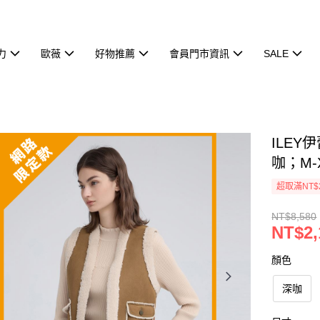
力
歐薇
好物推薦
會員門市資訊
SALE
ILE
咖；M-
超取滿NT$
NT$8,580
NT$2,
顏色
深咖