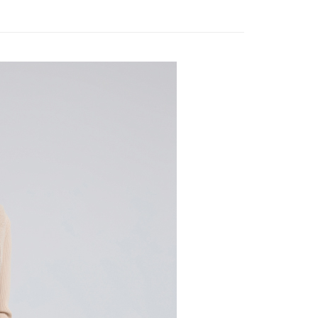
家取貨
方式選擇「AFTEE先享後付」後，將跳轉至「AFTEE先享後
款
訊連結打開帳單後，可選擇「超商條碼／台灣大直營門市／銀行轉
頁面，進行簡訊認證並確認金額後，即可完成結帳。
20，滿NT$2,500(含以上)免運費
付／iPASS MONEY」等通路繳費。
成立數日內，您將收到繳費通知簡訊。
費通知簡訊後14天內，點擊此簡訊中的連結，可透過四大超商
貨付款
項】
網路銀行／等多元方式進行付款，方視為交易完成。
係由「台灣大哥大股份有限公司」（以下簡稱本公司）所提供，讓
20，滿NT$2,500(含以上)免運費
：結帳手續完成當下不需立刻繳費，但若您需要取消訂單，請聯
易時，得透過本服務購買商品或服務，並由商店將買賣／分期付
的店家。未經商家同意取消之訂單仍視為有效，需透過AFTEE
金債權讓與本公司後，依約使用本公司帳單繳交帳款。
繳納相關費用。
爾富取貨
意付款使用「大哥付你分期」之契約關係目的，商店將以您的個人
否成功請以「AFTEE先享後付 」之結帳頁面顯示為準，若有關於
20，滿NT$2,500(含以上)免運費
含姓名、電話或地址）提供予台灣大哥大進項蒐集、處理及利
功／繳費後需取消欲退款等相關疑問，請聯繫「AFTEE先享後
公司與您本人進行分期帳單所需資料之確認、核對及更正。
援中心」
https://netprotections.freshdesk.com/support/home
付款
戶服務條款，請詳閱以下連結：
https://oppay.tw/userRule
項】
20，滿NT$2,500(含以上)免運費
恩沛科技股份有限公司提供之「AFTEE先享後付」服務完成之
依本服務之必要範圍內提供個人資料，並將交易相關給付款項請
1取貨
讓予恩沛科技股份有限公司。
20，滿NT$2,500(含以上)免運費
個人資料處理事宜，請瀏覽以下網址：
ee.tw/terms/#terms3
年的使用者請事先徵得法定代理人或監護人之同意方可使用
E先享後付」，若未經同意申辦者引起之損失，本公司不負相關責
20，滿NT$2,500(含以上)免運費
AFTEE先享後付」時，將依據個別帳號之用戶狀況，依本公司
核予不同之上限額度；若仍有額度不足之情形，本公司將視審查
20，滿NT$2,500(含以上)免運費
用戶進行身份認證。
一人註冊多個帳號或使用他人資訊註冊。若發現惡意使用之情