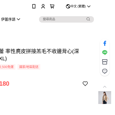
0
中文 (繁體)
伊蕾序語
Y伊蕾 率性麂皮拼接羔毛不收邊背心(深
XL)
2,500免運
國家/地區配送
180