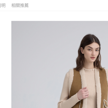
醒簡訊。
付款後全
１．於結帳
說明
相關推薦
網路限定
2.透過簡
付」結帳
每筆NT$1
帳／街口支
２．訂單
３．收到繳
萊爾富取
【注意事
／ATM／
1.本服務
每筆NT$1
※ 請注意
用戶於交
絡購買商品
款買賣價
先享後付
付款後萊
2.基於同
※ 交易是
每筆NT$1
資料（包
是否繳費成
用，由本
付客戶支
7-11取貨
3.完整用
【注意事
每筆NT$1
１．透過由
交易，需
付款後7-1
求債權轉
每筆NT$1
２．關於
https://aft
宅配
３．未成
「AFTE
每筆NT$1
任。
４．使用「
宅配離島
即時審查
每筆NT$1
結果請求
５．嚴禁