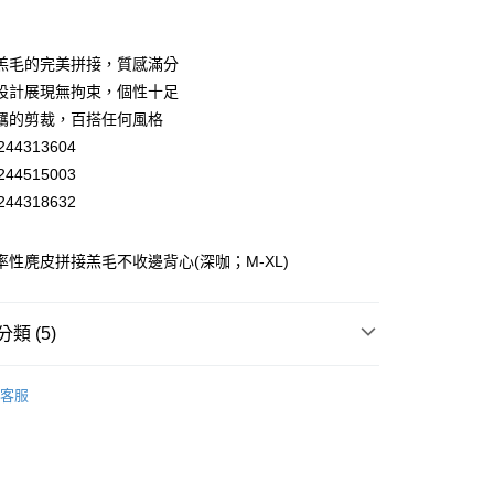
業銀行
彰化商業銀行
業儲蓄銀行
台北富邦商業銀行
華商業銀行
兆豐國際商業銀行
羔毛的完美拼接，質感滿分
小企業銀行
台中商業銀行
設計展現無拘束，個性十足
台灣）商業銀行
華泰商業銀行
羈的剪裁，百搭任何風格
業銀行
遠東國際商業銀行
44313604
業銀行
永豐商業銀行
44515003
業銀行
星展（台灣）商業銀行
際商業銀行
中國信託商業銀行
44318632
天信用卡公司
分期
蕾 率性麂皮拼接羔毛不收邊背心(深咖；M-XL)
你分期使用說明】
享後付
由台灣大哥大提供，台灣大哥大用戶可立即使用無須另外申請。
式選擇「大哥付你分期」，訂單成立後會自動跳轉到大哥付的交易
類 (5)
證手機門號後，選擇欲分期的期數、繳款截止日，確認付款後即
FTEE先享後付」】
。
先享後付是「在收到商品之後才付款」的支付方式。 讓您購物簡單
EY】
背心│VEST
准額度、可分期數及費用金額請依後續交易確認頁面所載為準。
心！
客服
立30分鐘內，如未前往確認交易或遇審核未通過，訂單將自動取
EY】
：不需註冊會員、不需綁卡、不需儲值。
➤ Outlet│秋冬精選
「轉專審核」未通過狀況，表示未達大哥付你分期系統評分，恕
：只要手機號碼，簡訊認證，即可結帳。
付款
評估內容。
EY】
全部商品│ALL
：先確認商品／服務後，再付款。
式說明】
20，滿NT$2,500(含以上)免運費
項不併入電信帳單，「大哥付你分期」於每月結算日後寄送繳費提
EE先享後付」結帳流程】