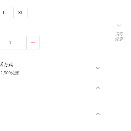
L
XL
清除
紀錄
送方式
2,500免運
次付款
期付款
0 利率 每期
NT$726
21家銀行
庫商業銀行
第一商業銀行
付款