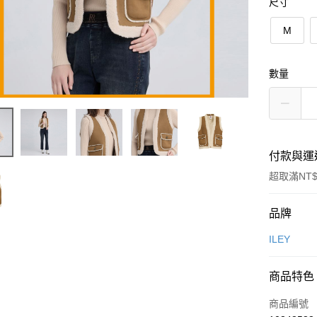
尺寸
M
數量
付款與運
超取滿NT$
付款方式
品牌
信用卡一
ILEY
信用卡分
商品特色
3 期 
商品編號
合作金
超商取貨