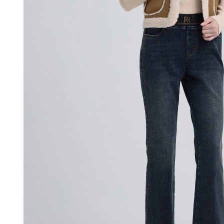
付款後門
形，恩沛
動。
免運費
海外配送