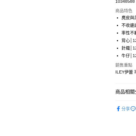
10348588
華南商
LINE Pay
上海商
商品特色
國泰世
麂皮與
Apple Pay
臺灣中
不收邊
匯豐（
街口支付
率性不
聯邦商
背心│12
元大商
悠遊付
針織│12
玉山商
台新國
全盈+PAY
牛仔│12
台灣樂
銷售重點
大哥付你
ILEY伊
相關說明
【大哥付
AFTEE先
1.本服務
2.付款方
相關說明
商品相關分
流程，驗
【關於「A
完成交易
AFTEE
【伊蕾 IL
3.實際核
便利好安
分享
運送方式
4.訂單成
【伊蕾 IL
１．簡單
消。如遇
２．便利
全家取貨
無法說明
【伊蕾 IL
３．安心
【繳款方
每筆NT$1
活動專區
1.分期款
【「AFT