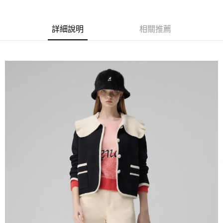
全家取貨付款
消。如遇「轉專審核」未通過狀況，表示未達大哥付你分期系統評分，恕無
２．便利：只要手機號碼，簡訊認證，即可結帳。
法說明評估內容。
每筆NT$120，滿NT$2,500(含以上)免運費
３．安心：先確認商品／服務後，再付款。
【繳款方式說明】
詳細說明
相關推薦
1.分期款項不併入電信帳單，「大哥付你分期」於每月結算日後寄送繳費提
付款後全家取貨
【「AFTEE先享後付」結帳流程】
醒簡訊。
１．於結帳方式選擇「AFTEE先享後付」後，將跳轉至「AFTEE先享後付」
每筆NT$120，滿NT$2,500(含以上)免運費
2.透過簡訊連結打開帳單後，可選擇「超商條碼／台灣大直營門市／銀行轉
結帳頁面，進行簡訊認證並確認金額後，即可完成結帳。
帳／街口支付／iPASS MONEY」等通路繳費。
２．訂單成立數日內，您將收到繳費通知簡訊。
萊爾富取貨付款
３．收到繳費通知簡訊後14天內，點擊此簡訊中的連結，可透過四大超商／
【注意事項】
每筆NT$120，滿NT$2,500(含以上)免運費
ATM／網路銀行／等多元方式進行付款，方視為交易完成。
1.本服務係由「台灣大哥大股份有限公司」（以下簡稱本公司）所提供，讓
※ 請注意：結帳手續完成當下不需立刻繳費，但若您需要取消訂單，請聯絡
用戶於交易時，得透過本服務購買商品或服務，並由商店將買賣／分期付款
付款後萊爾富取貨
購買商品的店家。未經商家同意取消之訂單仍視為有效，需透過AFTEE先享
買賣價金債權讓與本公司後，依約使用本公司帳單繳交帳款。
後付繳納相關費用。
每筆NT$120，滿NT$2,500(含以上)免運費
2.基於同意付款使用「大哥付你分期」之契約關係目的，商店將以您的個人
※ 交易是否成功請以「AFTEE先享後付 」之結帳頁面顯示為準，若有關於
資料（包含姓名、電話或地址）提供予台灣大哥大進項蒐集、處理及利用，
是否繳費成功／繳費後需取消欲退款等相關疑問，請聯繫「AFTEE先享後付
7-11取貨付款
由本公司與您本人進行分期帳單所需資料之確認、核對及更正。
客戶支援中心」
https://netprotections.freshdesk.com/support/home
3.完整用戶服務條款，請詳閱以下連結：
https://oppay.tw/userRule
每筆NT$120，滿NT$2,500(含以上)免運費
【注意事項】
１．透過由恩沛科技股份有限公司提供之「AFTEE先享後付」服務完成之交
付款後7-11取貨
易，需依本服務之必要範圍內提供個人資料，並將交易相關給付款項請求債
每筆NT$120，滿NT$2,500(含以上)免運費
權轉讓予恩沛科技股份有限公司。
２．關於個人資料處理事宜，請瀏覽以下網址：
宅配
https://aftee.tw/terms/#terms3
３．未成年的使用者請事先徵得法定代理人或監護人之同意方可使用
每筆NT$120，滿NT$2,500(含以上)免運費
「AFTEE先享後付」，若未經同意申辦者引起之損失，本公司不負相關責
任。