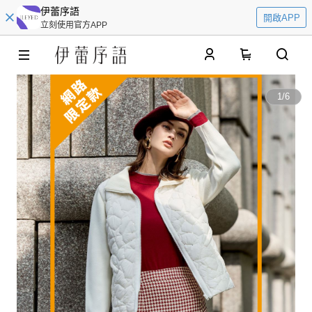
伊蕾序語
開啟APP
立刻使用官方APP
0
1
/
6