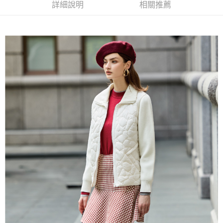
便利好安心！
詳細說明
相關推薦
4.訂單成立30分鐘內，如未前往確認交易或遇審核未通過，訂單將自動取
１．簡單：不需註冊會員、不需綁卡、不需儲值。
全家取貨付款
消。如遇「轉專審核」未通過狀況，表示未達大哥付你分期系統評分，恕無
２．便利：只要手機號碼，簡訊認證，即可結帳。
法說明評估內容。
每筆NT$120，滿NT$2,500(含以上)免運費
３．安心：先確認商品／服務後，再付款。
【繳款方式說明】
1.分期款項不併入電信帳單，「大哥付你分期」於每月結算日後寄送繳費提
付款後全家取貨
【「AFTEE先享後付」結帳流程】
醒簡訊。
１．於結帳方式選擇「AFTEE先享後付」後，將跳轉至「AFTEE先享後付」
每筆NT$120，滿NT$2,500(含以上)免運費
2.透過簡訊連結打開帳單後，可選擇「超商條碼／台灣大直營門市／銀行轉
結帳頁面，進行簡訊認證並確認金額後，即可完成結帳。
帳／街口支付／iPASS MONEY」等通路繳費。
２．訂單成立數日內，您將收到繳費通知簡訊。
萊爾富取貨付款
３．收到繳費通知簡訊後14天內，點擊此簡訊中的連結，可透過四大超商／
【注意事項】
每筆NT$120，滿NT$2,500(含以上)免運費
ATM／網路銀行／等多元方式進行付款，方視為交易完成。
1.本服務係由「台灣大哥大股份有限公司」（以下簡稱本公司）所提供，讓
※ 請注意：結帳手續完成當下不需立刻繳費，但若您需要取消訂單，請聯絡
用戶於交易時，得透過本服務購買商品或服務，並由商店將買賣／分期付款
付款後萊爾富取貨
購買商品的店家。未經商家同意取消之訂單仍視為有效，需透過AFTEE先享
買賣價金債權讓與本公司後，依約使用本公司帳單繳交帳款。
後付繳納相關費用。
每筆NT$120，滿NT$2,500(含以上)免運費
2.基於同意付款使用「大哥付你分期」之契約關係目的，商店將以您的個人
※ 交易是否成功請以「AFTEE先享後付 」之結帳頁面顯示為準，若有關於
資料（包含姓名、電話或地址）提供予台灣大哥大進項蒐集、處理及利用，
是否繳費成功／繳費後需取消欲退款等相關疑問，請聯繫「AFTEE先享後付
7-11取貨付款
由本公司與您本人進行分期帳單所需資料之確認、核對及更正。
客戶支援中心」
https://netprotections.freshdesk.com/support/home
3.完整用戶服務條款，請詳閱以下連結：
https://oppay.tw/userRule
每筆NT$120，滿NT$2,500(含以上)免運費
【注意事項】
１．透過由恩沛科技股份有限公司提供之「AFTEE先享後付」服務完成之交
付款後7-11取貨
易，需依本服務之必要範圍內提供個人資料，並將交易相關給付款項請求債
每筆NT$120，滿NT$2,500(含以上)免運費
權轉讓予恩沛科技股份有限公司。
２．關於個人資料處理事宜，請瀏覽以下網址：
宅配
https://aftee.tw/terms/#terms3
３．未成年的使用者請事先徵得法定代理人或監護人之同意方可使用
每筆NT$120，滿NT$2,500(含以上)免運費