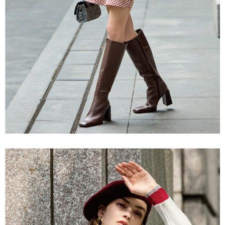
「AFTEE先享後付」，若未經同意申辦者引起之損失，本公司不負相關責
任。
宅配離島
４．使用「AFTEE先享後付」時，將依據個別帳號之用戶狀況，依本公司即
每筆NT$120，滿NT$2,500(含以上)免運費
時審查核予不同之上限額度；若仍有額度不足之情形，本公司將視審查結果
請求用戶進行身份認證。
付款後門市自取
５．嚴禁一人註冊多個帳號或使用他人資訊註冊。若發現惡意使用之情形，
恩沛科技股份有限公司將有權停止該用戶之使用額度並採取法律行動。
免運費
海外配送
查看運費