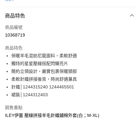
信用卡分期付款
3 期 0 利率 每期
NT$1,026
21家銀行
商品特色
合作金庫商業銀行
第一商業銀行
超商取貨付款
商品編號
華南商業銀行
彰化商業銀行
10368719
LINE Pay
上海商業儲蓄銀行
台北富邦商業銀行
國泰世華商業銀行
兆豐國際商業銀行
商品特色
Apple Pay
臺灣中小企業銀行
台中商業銀行
保暖羊毛混紡尼龍面料，柔軟舒適
匯豐（台灣）商業銀行
華泰商業銀行
街口支付
獨特的星星壓線搭配閃耀亮片
聯邦商業銀行
遠東國際商業銀行
元大商業銀行
永豐商業銀行
簡約立領設計，嚴實包裹保暖頸部
悠遊付
玉山商業銀行
星展（台灣）商業銀行
柔軟針織拼接後背，時尚舒適兼具
台新國際商業銀行
中國信託商業銀行
全盈+PAY
針織│1244315240 1244465501
台灣樂天信用卡公司
裙裝│1244312403
大哥付你分期
相關說明
銷售重點
【大哥付你分期使用說明】
AFTEE先享後付
ILEY伊蕾 壓線拼接羊毛針織鋪棉外套(白；M-XL)
1.本服務由台灣大哥大提供，台灣大哥大用戶可立即使用無須另外申請。
2.付款方式選擇「大哥付你分期」，訂單成立後會自動跳轉到大哥付的交易
相關說明
流程，驗證手機門號後，選擇欲分期的期數、繳款截止日，確認付款後即完
【關於「AFTEE先享後付」】
成交易。
AFTEE先享後付是「在收到商品之後才付款」的支付方式。 讓您購物簡單
運送方式
3.實際核准額度、可分期數及費用金額請依後續交易確認頁面所載為準。