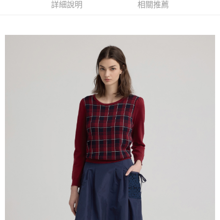
便利好安心！
詳細說明
相關推薦
4.訂單成立30分鐘內，如未前往確認交易或遇審核未通過，訂單將自動取
１．簡單：不需註冊會員、不需綁卡、不需儲值。
全家取貨付款
消。如遇「轉專審核」未通過狀況，表示未達大哥付你分期系統評分，恕無
２．便利：只要手機號碼，簡訊認證，即可結帳。
法說明評估內容。
每筆NT$120，滿NT$2,500(含以上)免運費
３．安心：先確認商品／服務後，再付款。
【繳款方式說明】
1.分期款項不併入電信帳單，「大哥付你分期」於每月結算日後寄送繳費提
付款後全家取貨
【「AFTEE先享後付」結帳流程】
醒簡訊。
１．於結帳方式選擇「AFTEE先享後付」後，將跳轉至「AFTEE先享後付」
每筆NT$120，滿NT$2,500(含以上)免運費
2.透過簡訊連結打開帳單後，可選擇「超商條碼／台灣大直營門市／銀行轉
結帳頁面，進行簡訊認證並確認金額後，即可完成結帳。
帳／街口支付／iPASS MONEY」等通路繳費。
２．訂單成立數日內，您將收到繳費通知簡訊。
萊爾富取貨付款
３．收到繳費通知簡訊後14天內，點擊此簡訊中的連結，可透過四大超商／
【注意事項】
每筆NT$120，滿NT$2,500(含以上)免運費
ATM／網路銀行／等多元方式進行付款，方視為交易完成。
1.本服務係由「台灣大哥大股份有限公司」（以下簡稱本公司）所提供，讓
※ 請注意：結帳手續完成當下不需立刻繳費，但若您需要取消訂單，請聯絡
用戶於交易時，得透過本服務購買商品或服務，並由商店將買賣／分期付款
付款後萊爾富取貨
購買商品的店家。未經商家同意取消之訂單仍視為有效，需透過AFTEE先享
買賣價金債權讓與本公司後，依約使用本公司帳單繳交帳款。
後付繳納相關費用。
每筆NT$120，滿NT$2,500(含以上)免運費
2.基於同意付款使用「大哥付你分期」之契約關係目的，商店將以您的個人
※ 交易是否成功請以「AFTEE先享後付 」之結帳頁面顯示為準，若有關於
資料（包含姓名、電話或地址）提供予台灣大哥大進項蒐集、處理及利用，
是否繳費成功／繳費後需取消欲退款等相關疑問，請聯繫「AFTEE先享後付
7-11取貨付款
由本公司與您本人進行分期帳單所需資料之確認、核對及更正。
客戶支援中心」
https://netprotections.freshdesk.com/support/home
3.完整用戶服務條款，請詳閱以下連結：
https://oppay.tw/userRule
每筆NT$120，滿NT$2,500(含以上)免運費
【注意事項】
１．透過由恩沛科技股份有限公司提供之「AFTEE先享後付」服務完成之交
付款後7-11取貨
易，需依本服務之必要範圍內提供個人資料，並將交易相關給付款項請求債
每筆NT$120，滿NT$2,500(含以上)免運費
權轉讓予恩沛科技股份有限公司。
２．關於個人資料處理事宜，請瀏覽以下網址：
宅配
https://aftee.tw/terms/#terms3
３．未成年的使用者請事先徵得法定代理人或監護人之同意方可使用
每筆NT$120，滿NT$2,500(含以上)免運費