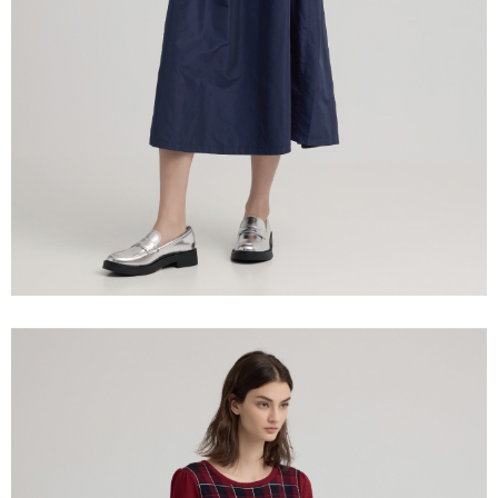
「AFTEE先享後付」，若未經同意申辦者引起之損失，本公司不負相關責
任。
宅配離島
４．使用「AFTEE先享後付」時，將依據個別帳號之用戶狀況，依本公司即
每筆NT$120，滿NT$2,500(含以上)免運費
時審查核予不同之上限額度；若仍有額度不足之情形，本公司將視審查結果
請求用戶進行身份認證。
付款後門市自取
５．嚴禁一人註冊多個帳號或使用他人資訊註冊。若發現惡意使用之情形，
恩沛科技股份有限公司將有權停止該用戶之使用額度並採取法律行動。
免運費
海外配送
查看運費