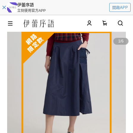
伊蕾序語
開啟APP
立刻使用官方APP
0
1
/
6