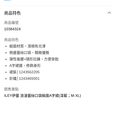
信用卡分期付款
3 期 0 利率 每期
NT$493
21家銀行
商品特色
合作金庫商業銀行
第一商業銀行
超商取貨付款
商品編號
華南商業銀行
彰化商業銀行
10384324
LINE Pay
上海商業儲蓄銀行
台北富邦商業銀行
國泰世華商業銀行
兆豐國際商業銀行
商品特色
Apple Pay
臺灣中小企業銀行
台中商業銀行
緞面材質，滑順有光澤
匯豐（台灣）商業銀行
華泰商業銀行
街口支付
側邊蕾絲口袋，精緻優雅
聯邦商業銀行
遠東國際商業銀行
元大商業銀行
永豐商業銀行
彈性後腰+隱形拉鍊，方便穿脫
悠遊付
玉山商業銀行
星展（台灣）商業銀行
A字裙擺，修飾身形
台新國際商業銀行
中國信託商業銀行
全盈+PAY
裙裝│1243562205
台灣樂天信用卡公司
針織│1243465001
大哥付你分期
相關說明
銷售重點
【大哥付你分期使用說明】
AFTEE先享後付
ILEY伊蕾 浪漫蕾絲口袋緞面A字裙(深藍；M-XL)
1.本服務由台灣大哥大提供，台灣大哥大用戶可立即使用無須另外申請。
2.付款方式選擇「大哥付你分期」，訂單成立後會自動跳轉到大哥付的交易
相關說明
流程，驗證手機門號後，選擇欲分期的期數、繳款截止日，確認付款後即完
【關於「AFTEE先享後付」】
成交易。
AFTEE先享後付是「在收到商品之後才付款」的支付方式。 讓您購物簡單
運送方式
3.實際核准額度、可分期數及費用金額請依後續交易確認頁面所載為準。