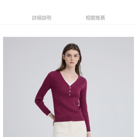
全家取貨付款
消。如遇「轉專審核」未通過狀況，表示未達大哥付你分期系統評分，恕無
２．便利：只要手機號碼，簡訊認證，即可結帳。
法說明評估內容。
每筆NT$120，滿NT$2,500(含以上)免運費
３．安心：先確認商品／服務後，再付款。
【繳款方式說明】
詳細說明
相關推薦
1.分期款項不併入電信帳單，「大哥付你分期」於每月結算日後寄送繳費提
付款後全家取貨
【「AFTEE先享後付」結帳流程】
醒簡訊。
１．於結帳方式選擇「AFTEE先享後付」後，將跳轉至「AFTEE先享後付」
每筆NT$120，滿NT$2,500(含以上)免運費
2.透過簡訊連結打開帳單後，可選擇「超商條碼／台灣大直營門市／銀行轉
結帳頁面，進行簡訊認證並確認金額後，即可完成結帳。
帳／街口支付／iPASS MONEY」等通路繳費。
２．訂單成立數日內，您將收到繳費通知簡訊。
萊爾富取貨付款
３．收到繳費通知簡訊後14天內，點擊此簡訊中的連結，可透過四大超商／
【注意事項】
每筆NT$120，滿NT$2,500(含以上)免運費
ATM／網路銀行／等多元方式進行付款，方視為交易完成。
1.本服務係由「台灣大哥大股份有限公司」（以下簡稱本公司）所提供，讓
※ 請注意：結帳手續完成當下不需立刻繳費，但若您需要取消訂單，請聯絡
用戶於交易時，得透過本服務購買商品或服務，並由商店將買賣／分期付款
付款後萊爾富取貨
購買商品的店家。未經商家同意取消之訂單仍視為有效，需透過AFTEE先享
買賣價金債權讓與本公司後，依約使用本公司帳單繳交帳款。
後付繳納相關費用。
每筆NT$120，滿NT$2,500(含以上)免運費
2.基於同意付款使用「大哥付你分期」之契約關係目的，商店將以您的個人
※ 交易是否成功請以「AFTEE先享後付 」之結帳頁面顯示為準，若有關於
資料（包含姓名、電話或地址）提供予台灣大哥大進項蒐集、處理及利用，
是否繳費成功／繳費後需取消欲退款等相關疑問，請聯繫「AFTEE先享後付
7-11取貨付款
由本公司與您本人進行分期帳單所需資料之確認、核對及更正。
客戶支援中心」
https://netprotections.freshdesk.com/support/home
3.完整用戶服務條款，請詳閱以下連結：
https://oppay.tw/userRule
每筆NT$120，滿NT$2,500(含以上)免運費
【注意事項】
１．透過由恩沛科技股份有限公司提供之「AFTEE先享後付」服務完成之交
付款後7-11取貨
易，需依本服務之必要範圍內提供個人資料，並將交易相關給付款項請求債
每筆NT$120，滿NT$2,500(含以上)免運費
權轉讓予恩沛科技股份有限公司。
２．關於個人資料處理事宜，請瀏覽以下網址：
宅配
https://aftee.tw/terms/#terms3
３．未成年的使用者請事先徵得法定代理人或監護人之同意方可使用
每筆NT$120，滿NT$2,500(含以上)免運費
「AFTEE先享後付」，若未經同意申辦者引起之損失，本公司不負相關責
任。