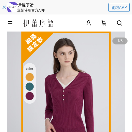
伊蕾序語
開啟APP
立刻使用官方APP
0
1
/
6