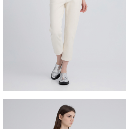
宅配離島
４．使用「AFTEE先享後付」時，將依據個別帳號之用戶狀況，依本公司即
每筆NT$120，滿NT$2,500(含以上)免運費
時審查核予不同之上限額度；若仍有額度不足之情形，本公司將視審查結果
請求用戶進行身份認證。
付款後門市自取
５．嚴禁一人註冊多個帳號或使用他人資訊註冊。若發現惡意使用之情形，
恩沛科技股份有限公司將有權停止該用戶之使用額度並採取法律行動。
免運費
海外配送
查看運費