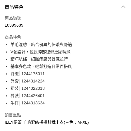
3 期 0 利率 每期
NT$493
21家銀行
商品特色
合作金庫商業銀行
第一商業銀行
超商取貨付款
商品編號
華南商業銀行
彰化商業銀行
10399689
LINE Pay
上海商業儲蓄銀行
台北富邦商業銀行
國泰世華商業銀行
兆豐國際商業銀行
商品特色
Apple Pay
臺灣中小企業銀行
台中商業銀行
羊毛混紡，結合優異的保暖與舒適
匯豐（台灣）商業銀行
華泰商業銀行
街口支付
V領設計，拉長脖部線條更顯精緻
聯邦商業銀行
遠東國際商業銀行
元大商業銀行
永豐商業銀行
精巧坑條，細膩觸感與質感並行
悠遊付
玉山商業銀行
星展（台灣）商業銀行
基本多色款，輕鬆打造日常百搭風
台新國際商業銀行
中國信託商業銀行
全盈+PAY
針織│1244175011
台灣樂天信用卡公司
外套│1244314224
大哥付你分期
裙裝│1244022018
相關說明
褲裝│1244426401
【大哥付你分期使用說明】
AFTEE先享後付
1.本服務由台灣大哥大提供，台灣大哥大用戶可立即使用無須另外申請。
牛仔│1244318634
2.付款方式選擇「大哥付你分期」，訂單成立後會自動跳轉到大哥付的交易
相關說明
流程，驗證手機門號後，選擇欲分期的期數、繳款截止日，確認付款後即完
【關於「AFTEE先享後付」】
銷售重點
成交易。
AFTEE先享後付是「在收到商品之後才付款」的支付方式。 讓您購物簡單
運送方式
ILEY伊蕾 羊毛混紡拼接針織上衣(三色；M-XL)
3.實際核准額度、可分期數及費用金額請依後續交易確認頁面所載為準。
便利好安心！
4.訂單成立30分鐘內，如未前往確認交易或遇審核未通過，訂單將自動取
１．簡單：不需註冊會員、不需綁卡、不需儲值。