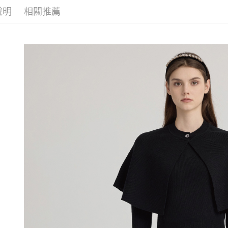
醒簡訊。
付款後全
１．於結帳
說明
相關推薦
活動專區
2.透過簡
付」結帳
每筆NT$1
帳／街口支
２．訂單
網路限定
３．收到繳
萊爾富取
【注意事
／ATM／
1.本服務
每筆NT$1
※ 請注意
用戶於交
絡購買商品
款買賣價
先享後付
付款後萊
2.基於同
※ 交易是
每筆NT$1
資料（包
是否繳費成
用，由本
付客戶支
7-11取貨
3.完整用
【注意事
每筆NT$1
１．透過由
交易，需
付款後7-1
求債權轉
每筆NT$1
２．關於
https://aft
宅配
３．未成
「AFTE
每筆NT$1
任。
４．使用「
宅配離島
即時審查
每筆NT$1
結果請求
５．嚴禁