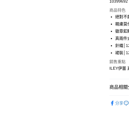
10399692
華南商
LINE Pay
上海商
商品特色
國泰世
絕對不
Apple Pay
臺灣中
親膚莫
匯豐（
街口支付
徽章釦
聯邦商
真兩件
元大商
悠遊付
針織│12
玉山商
台新國
全盈+PAY
裙裝│12
台灣樂
銷售重點
大哥付你
ILEY伊
相關說明
【大哥付
AFTEE先
1.本服務
2.付款方
相關說明
商品相關分
流程，驗
【關於「A
完成交易
AFTEE
【伊蕾 IL
3.實際核
便利好安
分享
運送方式
4.訂單成
【伊蕾 IL
１．簡單
消。如遇
２．便利
全家取貨
無法說明
【伊蕾 IL
３．安心
【繳款方
每筆NT$1
【伊蕾 IL
1.分期款
【「AFT