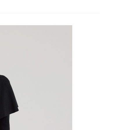
家取貨
方式選擇「AFTEE先享後付」後，將跳轉至「AFTEE先享後
訊連結打開帳單後，可選擇「超商條碼／台灣大直營門市／銀行轉
頁面，進行簡訊認證並確認金額後，即可完成結帳。
20，滿NT$2,500(含以上)免運費
付／iPASS MONEY」等通路繳費。
成立數日內，您將收到繳費通知簡訊。
款
費通知簡訊後14天內，點擊此簡訊中的連結，可透過四大超商
貨付款
項】
網路銀行／等多元方式進行付款，方視為交易完成。
係由「台灣大哥大股份有限公司」（以下簡稱本公司）所提供，讓
20，滿NT$2,500(含以上)免運費
：結帳手續完成當下不需立刻繳費，但若您需要取消訂單，請聯
易時，得透過本服務購買商品或服務，並由商店將買賣／分期付
的店家。未經商家同意取消之訂單仍視為有效，需透過AFTEE
金債權讓與本公司後，依約使用本公司帳單繳交帳款。
繳納相關費用。
爾富取貨
意付款使用「大哥付你分期」之契約關係目的，商店將以您的個人
否成功請以「AFTEE先享後付 」之結帳頁面顯示為準，若有關於
20，滿NT$2,500(含以上)免運費
含姓名、電話或地址）提供予台灣大哥大進項蒐集、處理及利
功／繳費後需取消欲退款等相關疑問，請聯繫「AFTEE先享後
公司與您本人進行分期帳單所需資料之確認、核對及更正。
援中心」
https://netprotections.freshdesk.com/support/home
付款
戶服務條款，請詳閱以下連結：
https://oppay.tw/userRule
項】
20，滿NT$2,500(含以上)免運費
恩沛科技股份有限公司提供之「AFTEE先享後付」服務完成之
依本服務之必要範圍內提供個人資料，並將交易相關給付款項請
1取貨
讓予恩沛科技股份有限公司。
20，滿NT$2,500(含以上)免運費
個人資料處理事宜，請瀏覽以下網址：
ee.tw/terms/#terms3
年的使用者請事先徵得法定代理人或監護人之同意方可使用
E先享後付」，若未經同意申辦者引起之損失，本公司不負相關責
20，滿NT$2,500(含以上)免運費
AFTEE先享後付」時，將依據個別帳號之用戶狀況，依本公司
核予不同之上限額度；若仍有額度不足之情形，本公司將視審查
20，滿NT$2,500(含以上)免運費
用戶進行身份認證。
一人註冊多個帳號或使用他人資訊註冊。若發現惡意使用之情