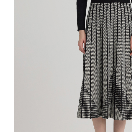
付款後門
形，恩沛
動。
免運費
海外配送