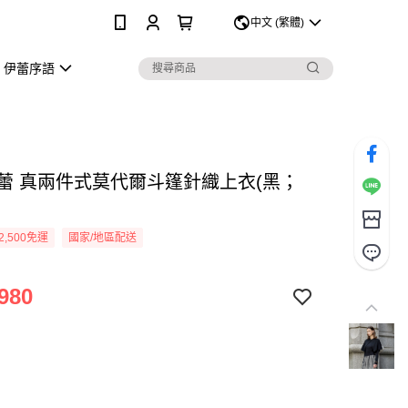
0
中文 (繁體)
伊蕾序語
Y伊蕾 真兩件式莫代爾斗篷針織上衣(黑；
2,500免運
國家/地區配送
980