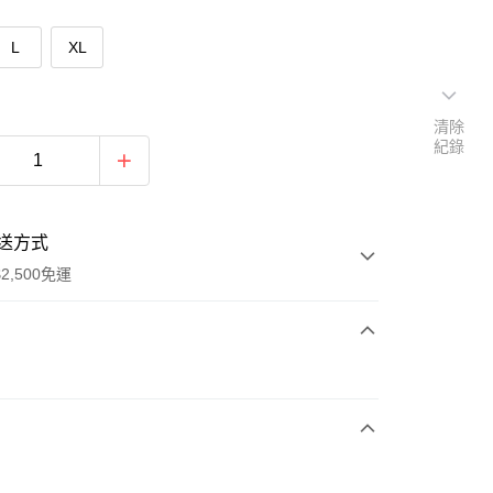
L
XL
清除
紀錄
送方式
2,500免運
次付款
期付款
0 利率 每期
NT$660
21家銀行
庫商業銀行
第一商業銀行
付款