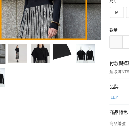
尺寸
M
數量
付款與運
超取滿NT$
付款方式
品牌
信用卡一
ILEY
信用卡分
商品特色
3 期 
商品編號
合作金
超商取貨