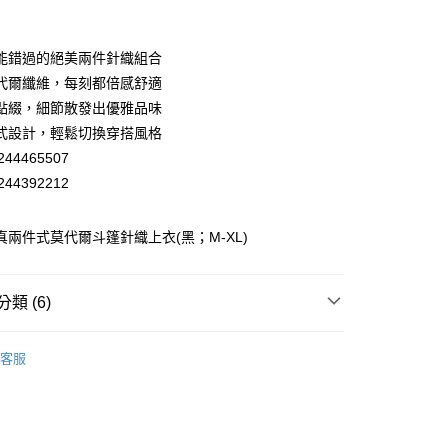
業銀行
彰化商業銀行
業儲蓄銀行
台北富邦商業銀行
華商業銀行
兆豐國際商業銀行
能錯過的絕美兩件針織組合
小企業銀行
台中商業銀行
代爾纖維，每刻都倍感舒適
台灣）商業銀行
華泰商業銀行
點綴，細節散發出優雅品味
業銀行
遠東國際商業銀行
式設計，輕鬆切換穿搭風格
業銀行
永豐商業銀行
44465507
業銀行
星展（台灣）商業銀行
際商業銀行
中國信託商業銀行
44392212
天信用卡公司
分期
蕾 真兩件式莫代爾斗篷針織上衣(黑；M-XL)
你分期使用說明】
享後付
由台灣大哥大提供，台灣大哥大用戶可立即使用無須另外申請。
式選擇「大哥付你分期」，訂單成立後會自動跳轉到大哥付的交易
類 (6)
證手機門號後，選擇欲分期的期數、繳款截止日，確認付款後即
FTEE先享後付」】
。
先享後付是「在收到商品之後才付款」的支付方式。 讓您購物簡單
EY】
針織│KNIT
准額度、可分期數及費用金額請依後續交易確認頁面所載為準。
心！
客服
立30分鐘內，如未前往確認交易或遇審核未通過，訂單將自動取
EY】
：不需註冊會員、不需綁卡、不需儲值。
➤ Outlet│秋冬精選
「轉專審核」未通過狀況，表示未達大哥付你分期系統評分，恕
：只要手機號碼，簡訊認證，即可結帳。
付款
評估內容。
EY】
精英職場穿搭
：先確認商品／服務後，再付款。
式說明】
20，滿NT$2,500(含以上)免運費
EY】
全部商品│ALL
項不併入電信帳單，「大哥付你分期」於每月結算日後寄送繳費提
EE先享後付」結帳流程】