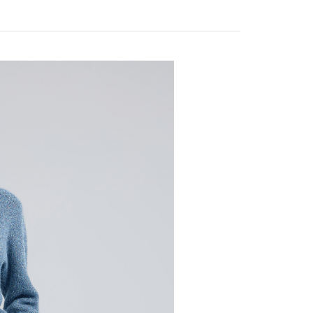
家取貨
方式選擇「AFTEE先享後付」後，將跳轉至「AFTEE先享後
款
訊連結打開帳單後，可選擇「超商條碼／台灣大直營門市／銀行轉
頁面，進行簡訊認證並確認金額後，即可完成結帳。
20，滿NT$2,500(含以上)免運費
付／iPASS MONEY」等通路繳費。
成立數日內，您將收到繳費通知簡訊。
費通知簡訊後14天內，點擊此簡訊中的連結，可透過四大超商
貨付款
項】
網路銀行／等多元方式進行付款，方視為交易完成。
係由「台灣大哥大股份有限公司」（以下簡稱本公司）所提供，讓
20，滿NT$2,500(含以上)免運費
：結帳手續完成當下不需立刻繳費，但若您需要取消訂單，請聯
易時，得透過本服務購買商品或服務，並由商店將買賣／分期付
的店家。未經商家同意取消之訂單仍視為有效，需透過AFTEE
金債權讓與本公司後，依約使用本公司帳單繳交帳款。
繳納相關費用。
爾富取貨
意付款使用「大哥付你分期」之契約關係目的，商店將以您的個人
否成功請以「AFTEE先享後付 」之結帳頁面顯示為準，若有關於
20，滿NT$2,500(含以上)免運費
含姓名、電話或地址）提供予台灣大哥大進項蒐集、處理及利
功／繳費後需取消欲退款等相關疑問，請聯繫「AFTEE先享後
公司與您本人進行分期帳單所需資料之確認、核對及更正。
援中心」
https://netprotections.freshdesk.com/support/home
付款
戶服務條款，請詳閱以下連結：
https://oppay.tw/userRule
項】
20，滿NT$2,500(含以上)免運費
恩沛科技股份有限公司提供之「AFTEE先享後付」服務完成之
依本服務之必要範圍內提供個人資料，並將交易相關給付款項請
1取貨
讓予恩沛科技股份有限公司。
20，滿NT$2,500(含以上)免運費
個人資料處理事宜，請瀏覽以下網址：
ee.tw/terms/#terms3
年的使用者請事先徵得法定代理人或監護人之同意方可使用
E先享後付」，若未經同意申辦者引起之損失，本公司不負相關責
20，滿NT$2,500(含以上)免運費
AFTEE先享後付」時，將依據個別帳號之用戶狀況，依本公司
核予不同之上限額度；若仍有額度不足之情形，本公司將視審查
20，滿NT$2,500(含以上)免運費
用戶進行身份認證。
一人註冊多個帳號或使用他人資訊註冊。若發現惡意使用之情