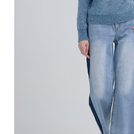
付款後門
形，恩沛
動。
免運費
海外配送