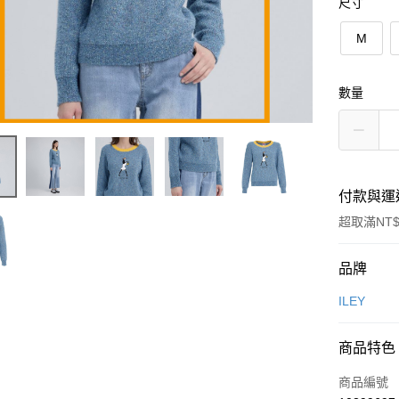
尺寸
M
數量
付款與運
超取滿NT$
付款方式
品牌
信用卡一
ILEY
信用卡分
商品特色
3 期 
商品編號
合作金
超商取貨