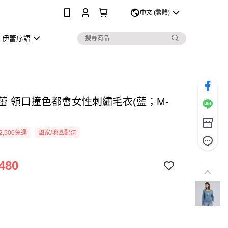
0
中文 (繁體)
伊蕾序語
伊蕾 領口撞色都會女性刺繡毛衣(藍；M-
2,500免運
國家/地區配送
480