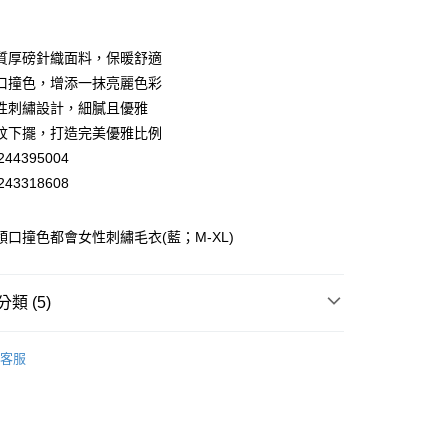
業銀行
彰化商業銀行
業儲蓄銀行
台北富邦商業銀行
華商業銀行
兆豐國際商業銀行
質厚磅針織面料，保暖舒適
小企業銀行
台中商業銀行
口撞色，增添一抹亮麗色彩
台灣）商業銀行
華泰商業銀行
性刺繡設計，細膩且優雅
業銀行
遠東國際商業銀行
紋下擺，打造完美優雅比例
業銀行
永豐商業銀行
44395004
業銀行
星展（台灣）商業銀行
際商業銀行
中國信託商業銀行
43318608
天信用卡公司
分期
 領口撞色都會女性刺繡毛衣(藍；M-XL)
你分期使用說明】
享後付
由台灣大哥大提供，台灣大哥大用戶可立即使用無須另外申請。
式選擇「大哥付你分期」，訂單成立後會自動跳轉到大哥付的交易
類 (5)
證手機門號後，選擇欲分期的期數、繳款截止日，確認付款後即
FTEE先享後付」】
。
先享後付是「在收到商品之後才付款」的支付方式。 讓您購物簡單
EY】
針織│KNIT
准額度、可分期數及費用金額請依後續交易確認頁面所載為準。
心！
客服
立30分鐘內，如未前往確認交易或遇審核未通過，訂單將自動取
EY】
：不需註冊會員、不需綁卡、不需儲值。
➤ Outlet│秋冬精選
「轉專審核」未通過狀況，表示未達大哥付你分期系統評分，恕
：只要手機號碼，簡訊認證，即可結帳。
付款
評估內容。
EY】
全部商品│ALL
：先確認商品／服務後，再付款。
式說明】
20，滿NT$2,500(含以上)免運費
項不併入電信帳單，「大哥付你分期」於每月結算日後寄送繳費提
EE先享後付」結帳流程】