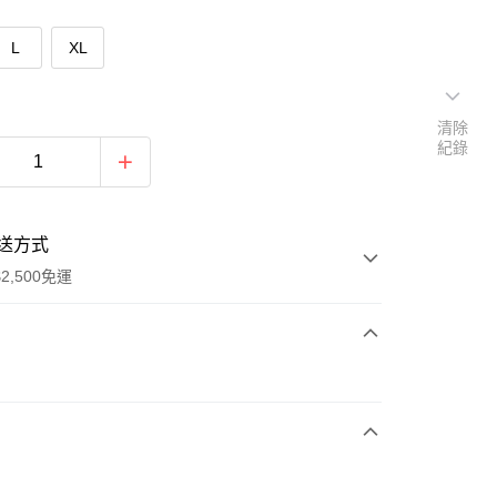
L
XL
清除
紀錄
送方式
2,500免運
次付款
期付款
0 利率 每期
NT$493
21家銀行
庫商業銀行
第一商業銀行
付款