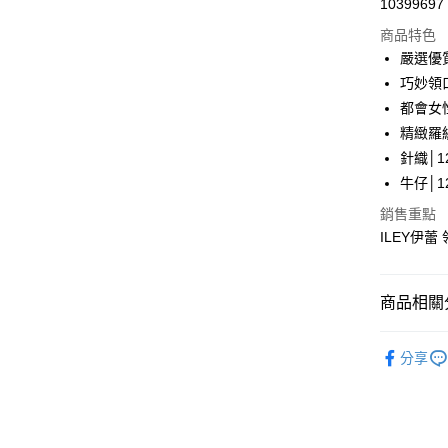
10399697
華南商
LINE Pay
上海商
商品特色
國泰世
嚴選優
Apple Pay
臺灣中
巧妙領
匯豐（
街口支付
都會女
聯邦商
精緻羅
元大商
悠遊付
針織│12
玉山商
台新國
全盈+PAY
牛仔│12
台灣樂
銷售重點
大哥付你
ILEY伊蕾
相關說明
【大哥付
AFTEE先
1.本服務
2.付款方
相關說明
商品相關分
流程，驗
【關於「A
完成交易
AFTEE
【伊蕾 IL
3.實際核
便利好安
分享
運送方式
4.訂單成
【伊蕾 IL
１．簡單
消。如遇
２．便利
全家取貨
無法說明
【伊蕾 IL
３．安心
【繳款方
每筆NT$1
活動專區
1.分期款
【「AFT