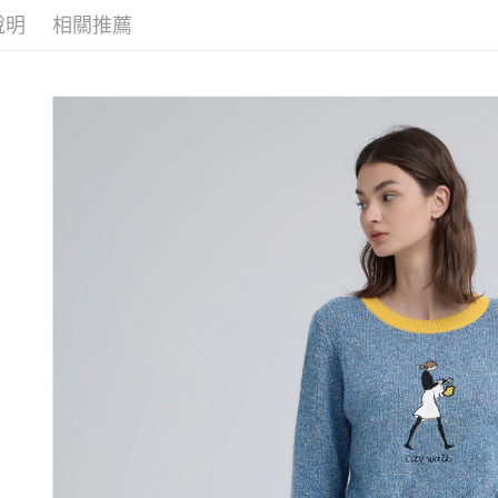
醒簡訊。
付款後全
１．於結帳
說明
相關推薦
網路限定
2.透過簡
付」結帳
每筆NT$1
帳／街口支
２．訂單
３．收到繳
萊爾富取
【注意事
／ATM／
1.本服務
每筆NT$1
※ 請注意
用戶於交
絡購買商品
款買賣價
先享後付
付款後萊
2.基於同
※ 交易是
每筆NT$1
資料（包
是否繳費成
用，由本
付客戶支
7-11取貨
3.完整用
【注意事
每筆NT$1
１．透過由
交易，需
付款後7-1
求債權轉
每筆NT$1
２．關於
https://aft
宅配
３．未成
「AFTE
每筆NT$1
任。
４．使用「
宅配離島
即時審查
每筆NT$1
結果請求
５．嚴禁