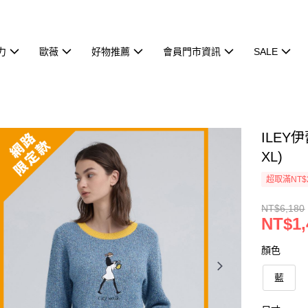
力
歐薇
好物推薦
會員門市資訊
SALE
ILEY
XL)
超取滿NT$
NT$6,180
NT$1,
顏色
藍