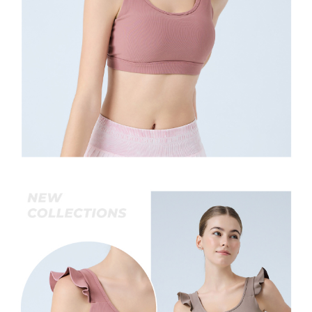
宅配離島
４．使用「AFTEE先享後付」時，將依據個別帳號之用戶狀況，依本公司即
每筆NT$120，滿NT$2,500(含以上)免運費
時審查核予不同之上限額度；若仍有額度不足之情形，本公司將視審查結果
請求用戶進行身份認證。
付款後門市自取
５．嚴禁一人註冊多個帳號或使用他人資訊註冊。若發現惡意使用之情形，
恩沛科技股份有限公司將有權停止該用戶之使用額度並採取法律行動。
免運費
海外配送
查看運費