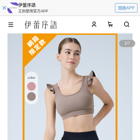
伊蕾序語
開啟APP
立刻使用官方APP
0
1
/
7