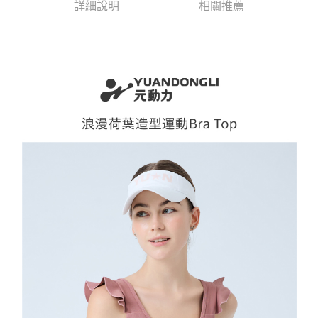
全家取貨付款
消。如遇「轉專審核」未通過狀況，表示未達大哥付你分期系統評分，恕無
詳細說明
相關推薦
２．便利：只要手機號碼，簡訊認證，即可結帳。
法說明評估內容。
每筆NT$120，滿NT$2,500(含以上)免運費
３．安心：先確認商品／服務後，再付款。
【繳款方式說明】
1.分期款項不併入電信帳單，「大哥付你分期」於每月結算日後寄送繳費提
付款後全家取貨
【「AFTEE先享後付」結帳流程】
醒簡訊。
１．於結帳方式選擇「AFTEE先享後付」後，將跳轉至「AFTEE先享後付」
每筆NT$120，滿NT$2,500(含以上)免運費
2.透過簡訊連結打開帳單後，可選擇「超商條碼／台灣大直營門市／銀行轉
結帳頁面，進行簡訊認證並確認金額後，即可完成結帳。
帳／街口支付／iPASS MONEY」等通路繳費。
２．訂單成立數日內，您將收到繳費通知簡訊。
萊爾富取貨付款
３．收到繳費通知簡訊後14天內，點擊此簡訊中的連結，可透過四大超商／
【注意事項】
每筆NT$120，滿NT$2,500(含以上)免運費
ATM／網路銀行／等多元方式進行付款，方視為交易完成。
1.本服務係由「台灣大哥大股份有限公司」（以下簡稱本公司）所提供，讓
※ 請注意：結帳手續完成當下不需立刻繳費，但若您需要取消訂單，請聯絡
用戶於交易時，得透過本服務購買商品或服務，並由商店將買賣／分期付款
付款後萊爾富取貨
購買商品的店家。未經商家同意取消之訂單仍視為有效，需透過AFTEE先享
買賣價金債權讓與本公司後，依約使用本公司帳單繳交帳款。
後付繳納相關費用。
每筆NT$120，滿NT$2,500(含以上)免運費
2.基於同意付款使用「大哥付你分期」之契約關係目的，商店將以您的個人
※ 交易是否成功請以「AFTEE先享後付 」之結帳頁面顯示為準，若有關於
資料（包含姓名、電話或地址）提供予台灣大哥大進項蒐集、處理及利用，
是否繳費成功／繳費後需取消欲退款等相關疑問，請聯繫「AFTEE先享後付
7-11取貨付款
由本公司與您本人進行分期帳單所需資料之確認、核對及更正。
客戶支援中心」
https://netprotections.freshdesk.com/support/home
3.完整用戶服務條款，請詳閱以下連結：
https://oppay.tw/userRule
每筆NT$120，滿NT$2,500(含以上)免運費
【注意事項】
１．透過由恩沛科技股份有限公司提供之「AFTEE先享後付」服務完成之交
付款後7-11取貨
易，需依本服務之必要範圍內提供個人資料，並將交易相關給付款項請求債
每筆NT$120，滿NT$2,500(含以上)免運費
權轉讓予恩沛科技股份有限公司。
２．關於個人資料處理事宜，請瀏覽以下網址：
宅配
https://aftee.tw/terms/#terms3
３．未成年的使用者請事先徵得法定代理人或監護人之同意方可使用
每筆NT$120，滿NT$2,500(含以上)免運費
「AFTEE先享後付」，若未經同意申辦者引起之損失，本公司不負相關責
任。