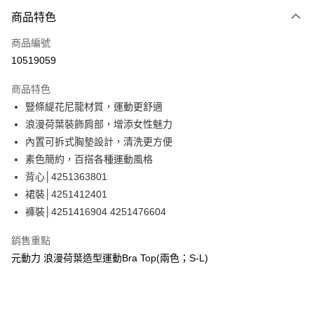
3 期 0 利率 每期
NT$263
21家銀行
商品特色
合作金庫商業銀行
第一商業銀行
超商取貨付款
商品編號
華南商業銀行
彰化商業銀行
10519059
LINE Pay
上海商業儲蓄銀行
台北富邦商業銀行
國泰世華商業銀行
兆豐國際商業銀行
商品特色
Apple Pay
臺灣中小企業銀行
台中商業銀行
豎條緹花尼龍材質，運動更舒適
匯豐（台灣）商業銀行
華泰商業銀行
街口支付
浪漫荷葉裝飾肩部，增添女性魅力
聯邦商業銀行
遠東國際商業銀行
元大商業銀行
永豐商業銀行
內置可拆式胸墊設計，清洗更方便
悠遊付
玉山商業銀行
星展（台灣）商業銀行
素色簡約，百搭各種運動風格
台新國際商業銀行
中國信託商業銀行
全盈+PAY
背心│4251363801
台灣樂天信用卡公司
裙裝│4251412401
大哥付你分期
褲裝│4251416904 4251476604
相關說明
【大哥付你分期使用說明】
AFTEE先享後付
銷售重點
1.本服務由台灣大哥大提供，台灣大哥大用戶可立即使用無須另外申請。
2.付款方式選擇「大哥付你分期」，訂單成立後會自動跳轉到大哥付的交易
相關說明
元動力 浪漫荷葉造型運動Bra Top(兩色；S-L)
流程，驗證手機門號後，選擇欲分期的期數、繳款截止日，確認付款後即完
【關於「AFTEE先享後付」】
成交易。
AFTEE先享後付是「在收到商品之後才付款」的支付方式。 讓您購物簡單
運送方式
3.實際核准額度、可分期數及費用金額請依後續交易確認頁面所載為準。
便利好安心！
4.訂單成立30分鐘內，如未前往確認交易或遇審核未通過，訂單將自動取
１．簡單：不需註冊會員、不需綁卡、不需儲值。