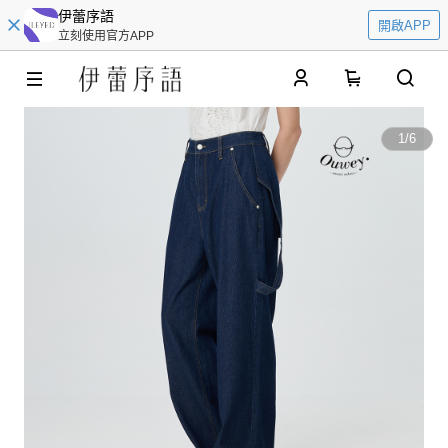
伊蕾序語
開啟APP
立刻使用官方APP
0
1
/
6