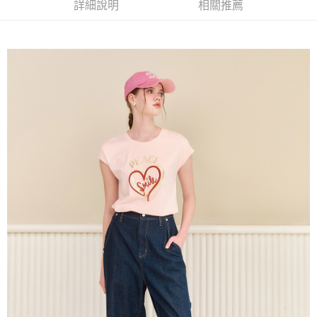
成交易。
詳細說明
相關推薦
AFTEE先享後付是「在收到商品之後才付款」的支付方式。 讓您購物簡單
運送方式
3.實際核准額度、可分期數及費用金額請依後續交易確認頁面所載為準。
便利好安心！
4.訂單成立30分鐘內，如未前往確認交易或遇審核未通過，訂單將自動取
１．簡單：不需註冊會員、不需綁卡、不需儲值。
全家取貨付款
消。如遇「轉專審核」未通過狀況，表示未達大哥付你分期系統評分，恕無
２．便利：只要手機號碼，簡訊認證，即可結帳。
法說明評估內容。
每筆NT$120，滿NT$2,500(含以上)免運費
３．安心：先確認商品／服務後，再付款。
【繳款方式說明】
1.分期款項不併入電信帳單，「大哥付你分期」於每月結算日後寄送繳費提
付款後全家取貨
【「AFTEE先享後付」結帳流程】
醒簡訊。
１．於結帳方式選擇「AFTEE先享後付」後，將跳轉至「AFTEE先享後付」
每筆NT$120，滿NT$2,500(含以上)免運費
2.透過簡訊連結打開帳單後，可選擇「超商條碼／台灣大直營門市／銀行轉
結帳頁面，進行簡訊認證並確認金額後，即可完成結帳。
帳／街口支付／iPASS MONEY」等通路繳費。
２．訂單成立數日內，您將收到繳費通知簡訊。
萊爾富取貨付款
３．收到繳費通知簡訊後14天內，點擊此簡訊中的連結，可透過四大超商／
【注意事項】
每筆NT$120，滿NT$2,500(含以上)免運費
ATM／網路銀行／等多元方式進行付款，方視為交易完成。
1.本服務係由「台灣大哥大股份有限公司」（以下簡稱本公司）所提供，讓
※ 請注意：結帳手續完成當下不需立刻繳費，但若您需要取消訂單，請聯絡
用戶於交易時，得透過本服務購買商品或服務，並由商店將買賣／分期付款
付款後萊爾富取貨
購買商品的店家。未經商家同意取消之訂單仍視為有效，需透過AFTEE先享
買賣價金債權讓與本公司後，依約使用本公司帳單繳交帳款。
後付繳納相關費用。
每筆NT$120，滿NT$2,500(含以上)免運費
2.基於同意付款使用「大哥付你分期」之契約關係目的，商店將以您的個人
※ 交易是否成功請以「AFTEE先享後付 」之結帳頁面顯示為準，若有關於
資料（包含姓名、電話或地址）提供予台灣大哥大進項蒐集、處理及利用，
是否繳費成功／繳費後需取消欲退款等相關疑問，請聯繫「AFTEE先享後付
7-11取貨付款
由本公司與您本人進行分期帳單所需資料之確認、核對及更正。
客戶支援中心」
https://netprotections.freshdesk.com/support/home
3.完整用戶服務條款，請詳閱以下連結：
https://oppay.tw/userRule
每筆NT$120，滿NT$2,500(含以上)免運費
【注意事項】
１．透過由恩沛科技股份有限公司提供之「AFTEE先享後付」服務完成之交
付款後7-11取貨
易，需依本服務之必要範圍內提供個人資料，並將交易相關給付款項請求債
每筆NT$120，滿NT$2,500(含以上)免運費
權轉讓予恩沛科技股份有限公司。
２．關於個人資料處理事宜，請瀏覽以下網址：
宅配
https://aftee.tw/terms/#terms3