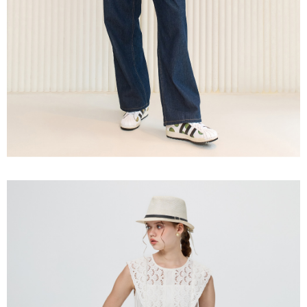
３．未成年的使用者請事先徵得法定代理人或監護人之同意方可使用
每筆NT$120，滿NT$2,500(含以上)免運費
「AFTEE先享後付」，若未經同意申辦者引起之損失，本公司不負相關責
任。
宅配離島
４．使用「AFTEE先享後付」時，將依據個別帳號之用戶狀況，依本公司即
每筆NT$120，滿NT$2,500(含以上)免運費
時審查核予不同之上限額度；若仍有額度不足之情形，本公司將視審查結果
請求用戶進行身份認證。
付款後門市自取
５．嚴禁一人註冊多個帳號或使用他人資訊註冊。若發現惡意使用之情形，
恩沛科技股份有限公司將有權停止該用戶之使用額度並採取法律行動。
免運費
海外配送
查看運費