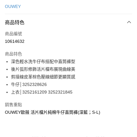
信用卡一次付款
OUWEY
信用卡分期付款
3 期 0 利率 每期
NT$430
21家銀行
商品特色
合作金庫商業銀行
第一商業銀行
超商取貨付款
商品編號
華南商業銀行
彰化商業銀行
10614632
LINE Pay
上海商業儲蓄銀行
台北富邦商業銀行
國泰世華商業銀行
兆豐國際商業銀行
商品特色
Apple Pay
臺灣中小企業銀行
台中商業銀行
深色輕水洗牛仔布搭配中直筒褲型
匯豐（台灣）商業銀行
華泰商業銀行
街口支付
後片弧形修飾活片檔布展現曲線美
聯邦商業銀行
遠東國際商業銀行
元大商業銀行
永豐商業銀行
剪接線皮革棕色壓線細節更顯質感
悠遊付
玉山商業銀行
星展（台灣）商業銀行
牛仔│3252328626
台新國際商業銀行
中國信託商業銀行
全盈+PAY
上衣│3252161209 3252321845
台灣樂天信用卡公司
大哥付你分期
銷售重點
相關說明
OUWEY歐薇 活片檔片純棉牛仔直筒褲(深藍；S-L)
【大哥付你分期使用說明】
AFTEE先享後付
1.本服務由台灣大哥大提供，台灣大哥大用戶可立即使用無須另外申請。
2.付款方式選擇「大哥付你分期」，訂單成立後會自動跳轉到大哥付的交易
相關說明
流程，驗證手機門號後，選擇欲分期的期數、繳款截止日，確認付款後即完
【關於「AFTEE先享後付」】