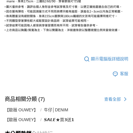
顯示電腦版詳細說明
客服
商品相關分類 (7)
查看全部
【歐薇 OUWEY】
牛仔│DENIM
【歐薇 OUWEY】
𝙎𝘼𝙇𝙀★買𝟯送𝟭