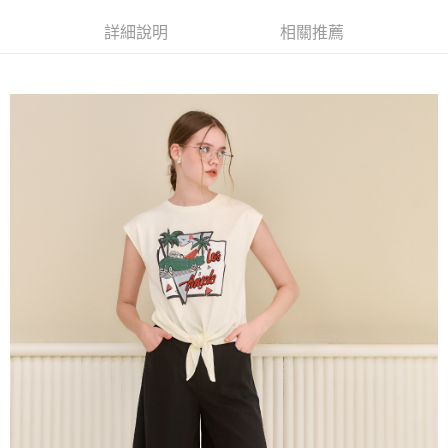
成交易。
AFTEE先享後付是「在收到商品之後才付款」的支付方式。 讓您購物簡單
運送方式
3.實際核准額度、可分期數及費用金額請依後續交易確認頁面所載為準。
便利好安心！
詳細說明
相關推薦
4.訂單成立30分鐘內，如未前往確認交易或遇審核未通過，訂單將自動取
１．簡單：不需註冊會員、不需綁卡、不需儲值。
全家取貨付款
消。如遇「轉專審核」未通過狀況，表示未達大哥付你分期系統評分，恕無
２．便利：只要手機號碼，簡訊認證，即可結帳。
法說明評估內容。
每筆NT$120，滿NT$2,500(含以上)免運費
３．安心：先確認商品／服務後，再付款。
【繳款方式說明】
1.分期款項不併入電信帳單，「大哥付你分期」於每月結算日後寄送繳費提
付款後全家取貨
【「AFTEE先享後付」結帳流程】
醒簡訊。
１．於結帳方式選擇「AFTEE先享後付」後，將跳轉至「AFTEE先享後付」
每筆NT$120，滿NT$2,500(含以上)免運費
2.透過簡訊連結打開帳單後，可選擇「超商條碼／台灣大直營門市／銀行轉
結帳頁面，進行簡訊認證並確認金額後，即可完成結帳。
帳／街口支付／iPASS MONEY」等通路繳費。
２．訂單成立數日內，您將收到繳費通知簡訊。
萊爾富取貨付款
３．收到繳費通知簡訊後14天內，點擊此簡訊中的連結，可透過四大超商／
【注意事項】
每筆NT$120，滿NT$2,500(含以上)免運費
ATM／網路銀行／等多元方式進行付款，方視為交易完成。
1.本服務係由「台灣大哥大股份有限公司」（以下簡稱本公司）所提供，讓
※ 請注意：結帳手續完成當下不需立刻繳費，但若您需要取消訂單，請聯絡
用戶於交易時，得透過本服務購買商品或服務，並由商店將買賣／分期付款
付款後萊爾富取貨
購買商品的店家。未經商家同意取消之訂單仍視為有效，需透過AFTEE先享
買賣價金債權讓與本公司後，依約使用本公司帳單繳交帳款。
後付繳納相關費用。
每筆NT$120，滿NT$2,500(含以上)免運費
2.基於同意付款使用「大哥付你分期」之契約關係目的，商店將以您的個人
※ 交易是否成功請以「AFTEE先享後付 」之結帳頁面顯示為準，若有關於
資料（包含姓名、電話或地址）提供予台灣大哥大進項蒐集、處理及利用，
是否繳費成功／繳費後需取消欲退款等相關疑問，請聯繫「AFTEE先享後付
7-11取貨付款
由本公司與您本人進行分期帳單所需資料之確認、核對及更正。
客戶支援中心」
https://netprotections.freshdesk.com/support/home
3.完整用戶服務條款，請詳閱以下連結：
https://oppay.tw/userRule
每筆NT$120，滿NT$2,500(含以上)免運費
【注意事項】
１．透過由恩沛科技股份有限公司提供之「AFTEE先享後付」服務完成之交
付款後7-11取貨
易，需依本服務之必要範圍內提供個人資料，並將交易相關給付款項請求債
每筆NT$120，滿NT$2,500(含以上)免運費
權轉讓予恩沛科技股份有限公司。
２．關於個人資料處理事宜，請瀏覽以下網址：
宅配
https://aftee.tw/terms/#terms3