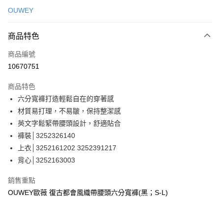
信用卡一次付款
OUWEY
信用卡分期付款
3 期 0 利率 每期
NT$363
21家銀行
商品特色
合作金庫商業銀行
第一商業銀行
超商取貨付款
商品編號
華南商業銀行
彰化商業銀行
10670751
LINE Pay
上海商業儲蓄銀行
台北富邦商業銀行
國泰世華商業銀行
兆豐國際商業銀行
商品特色
Apple Pay
臺灣中小企業銀行
台中商業銀行
六分寬褲打造輕鬆自在的穿著感
匯豐（台灣）商業銀行
華泰商業銀行
街口支付
材質易打理，不易皺，保持整潔感
聯邦商業銀行
遠東國際商業銀行
元大商業銀行
永豐商業銀行
英文字鬆緊帶腰頭設計，舒適貼合
悠遊付
玉山商業銀行
星展（台灣）商業銀行
褲裝│3252326140
台新國際商業銀行
中國信託商業銀行
全盈+PAY
上衣│3252161202 3252391217
台灣樂天信用卡公司
背心│3252163003
大哥付你分期
相關說明
銷售重點
【大哥付你分期使用說明】
AFTEE先享後付
OUWEY歐薇 復古都會風織帶腰頭六分寬褲(黑；S-L)
1.本服務由台灣大哥大提供，台灣大哥大用戶可立即使用無須另外申請。
2.付款方式選擇「大哥付你分期」，訂單成立後會自動跳轉到大哥付的交易
相關說明
流程，驗證手機門號後，選擇欲分期的期數、繳款截止日，確認付款後即完
【關於「AFTEE先享後付」】