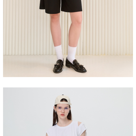
３．未成年的使用者請事先徵得法定代理人或監護人之同意方可使用
每筆NT$120，滿NT$2,500(含以上)免運費
「AFTEE先享後付」，若未經同意申辦者引起之損失，本公司不負相關責
任。
宅配離島
４．使用「AFTEE先享後付」時，將依據個別帳號之用戶狀況，依本公司即
每筆NT$120，滿NT$2,500(含以上)免運費
時審查核予不同之上限額度；若仍有額度不足之情形，本公司將視審查結果
請求用戶進行身份認證。
付款後門市自取
５．嚴禁一人註冊多個帳號或使用他人資訊註冊。若發現惡意使用之情形，
恩沛科技股份有限公司將有權停止該用戶之使用額度並採取法律行動。
免運費
海外配送
查看運費