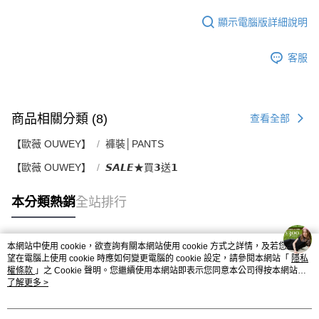
顯示電腦版詳細說明
客服
商品相關分類 (8)
查看全部
【歐薇 OUWEY】
褲裝│PANTS
【歐薇 OUWEY】
𝙎𝘼𝙇𝙀★買𝟯送𝟭
本分類熱銷
全站排行
本網站中使用 cookie，欲查詢有關本網站使用 cookie 方式之詳情，及若您不希
熱門標籤
望在電腦上使用 cookie 時應如何變更電腦的 cookie 設定，請參閱本網站「
隱私
權條款
」之 Cookie 聲明。您繼續使用本網站即表示您同意本公司得按本網站使
用條款之 Cookie 聲明使用 cookie。
了解更多 >