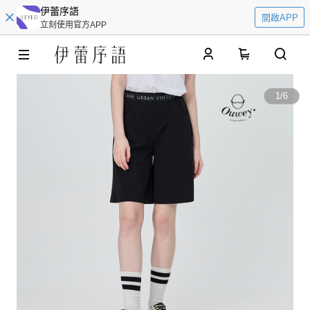
伊蕾序語
開啟APP
立刻使用官方APP
0
1
/
6