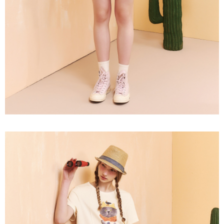
３．未成年的使用者請事先徵得法定代理人或監護人之同意方可使用
每筆NT$120，滿NT$2,500(含以上)免運費
「AFTEE先享後付」，若未經同意申辦者引起之損失，本公司不負相關責
任。
宅配離島
４．使用「AFTEE先享後付」時，將依據個別帳號之用戶狀況，依本公司即
每筆NT$120，滿NT$2,500(含以上)免運費
時審查核予不同之上限額度；若仍有額度不足之情形，本公司將視審查結果
請求用戶進行身份認證。
付款後門市自取
５．嚴禁一人註冊多個帳號或使用他人資訊註冊。若發現惡意使用之情形，
恩沛科技股份有限公司將有權停止該用戶之使用額度並採取法律行動。
免運費
海外配送
查看運費