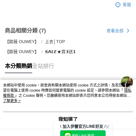
客服
商品相關分類 (7)
查看全部
【歐薇 OUWEY】
上衣│TOP
【歐薇 OUWEY】
𝙎𝘼𝙇𝙀★買𝟯送𝟭
本分類熱銷
全站排行
本網站中使用 cookie，欲查詢有關本網站使用 cookie 方式之詳情，及若您不希
熱門標籤
望在電腦上使用 cookie 時應如何變更電腦的 cookie 設定，請參閱本網站「
隱私
權條款
」之 Cookie 聲明。您繼續使用本網站即表示您同意本公司得按本網站使
用條款之 Cookie 聲明使用 cookie。
了解更多 >
我知道了
\ 加入伊蕾官方LINE好友 /
連結 LINE 帳號