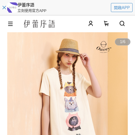
伊蕾序語
開啟APP
立刻使用官方APP
0
1
/
6