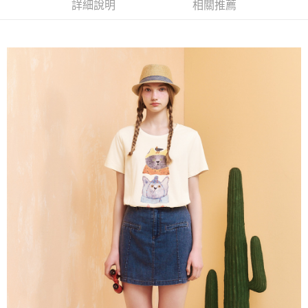
成交易。
詳細說明
相關推薦
AFTEE先享後付是「在收到商品之後才付款」的支付方式。 讓您購物簡單
運送方式
3.實際核准額度、可分期數及費用金額請依後續交易確認頁面所載為準。
便利好安心！
4.訂單成立30分鐘內，如未前往確認交易或遇審核未通過，訂單將自動取
１．簡單：不需註冊會員、不需綁卡、不需儲值。
全家取貨付款
消。如遇「轉專審核」未通過狀況，表示未達大哥付你分期系統評分，恕無
２．便利：只要手機號碼，簡訊認證，即可結帳。
法說明評估內容。
每筆NT$120，滿NT$2,500(含以上)免運費
３．安心：先確認商品／服務後，再付款。
【繳款方式說明】
1.分期款項不併入電信帳單，「大哥付你分期」於每月結算日後寄送繳費提
付款後全家取貨
【「AFTEE先享後付」結帳流程】
醒簡訊。
１．於結帳方式選擇「AFTEE先享後付」後，將跳轉至「AFTEE先享後付」
每筆NT$120，滿NT$2,500(含以上)免運費
2.透過簡訊連結打開帳單後，可選擇「超商條碼／台灣大直營門市／銀行轉
結帳頁面，進行簡訊認證並確認金額後，即可完成結帳。
帳／街口支付／iPASS MONEY」等通路繳費。
２．訂單成立數日內，您將收到繳費通知簡訊。
萊爾富取貨付款
３．收到繳費通知簡訊後14天內，點擊此簡訊中的連結，可透過四大超商／
【注意事項】
每筆NT$120，滿NT$2,500(含以上)免運費
ATM／網路銀行／等多元方式進行付款，方視為交易完成。
1.本服務係由「台灣大哥大股份有限公司」（以下簡稱本公司）所提供，讓
※ 請注意：結帳手續完成當下不需立刻繳費，但若您需要取消訂單，請聯絡
用戶於交易時，得透過本服務購買商品或服務，並由商店將買賣／分期付款
付款後萊爾富取貨
購買商品的店家。未經商家同意取消之訂單仍視為有效，需透過AFTEE先享
買賣價金債權讓與本公司後，依約使用本公司帳單繳交帳款。
後付繳納相關費用。
每筆NT$120，滿NT$2,500(含以上)免運費
2.基於同意付款使用「大哥付你分期」之契約關係目的，商店將以您的個人
※ 交易是否成功請以「AFTEE先享後付 」之結帳頁面顯示為準，若有關於
資料（包含姓名、電話或地址）提供予台灣大哥大進項蒐集、處理及利用，
是否繳費成功／繳費後需取消欲退款等相關疑問，請聯繫「AFTEE先享後付
7-11取貨付款
由本公司與您本人進行分期帳單所需資料之確認、核對及更正。
客戶支援中心」
https://netprotections.freshdesk.com/support/home
3.完整用戶服務條款，請詳閱以下連結：
https://oppay.tw/userRule
每筆NT$120，滿NT$2,500(含以上)免運費
【注意事項】
１．透過由恩沛科技股份有限公司提供之「AFTEE先享後付」服務完成之交
付款後7-11取貨
易，需依本服務之必要範圍內提供個人資料，並將交易相關給付款項請求債
每筆NT$120，滿NT$2,500(含以上)免運費
權轉讓予恩沛科技股份有限公司。
２．關於個人資料處理事宜，請瀏覽以下網址：
宅配
https://aftee.tw/terms/#terms3