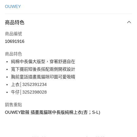
信用卡一次付款
OUWEY
信用卡分期付款
3 期 0 利率 每期
NT$363
21家銀行
商品特色
合作金庫商業銀行
第一商業銀行
超商取貨付款
商品編號
華南商業銀行
彰化商業銀行
10691916
LINE Pay
上海商業儲蓄銀行
台北富邦商業銀行
國泰世華商業銀行
兆豐國際商業銀行
商品特色
Apple Pay
臺灣中小企業銀行
台中商業銀行
純棉中長偏大版型，穿著舒適自在
匯豐（台灣）商業銀行
華泰商業銀行
街口支付
寬下擺前短後長搭配兩側開衩設計
聯邦商業銀行
遠東國際商業銀行
元大商業銀行
永豐商業銀行
胸前童話插畫風貓咪印圖可愛吸睛
悠遊付
玉山商業銀行
星展（台灣）商業銀行
上衣│3252391234
台新國際商業銀行
中國信託商業銀行
全盈+PAY
牛仔│3252398028
台灣樂天信用卡公司
大哥付你分期
銷售重點
相關說明
OUWEY歐薇 插畫風貓咪中長版純棉上衣(杏；S-L)
【大哥付你分期使用說明】
AFTEE先享後付
1.本服務由台灣大哥大提供，台灣大哥大用戶可立即使用無須另外申請。
2.付款方式選擇「大哥付你分期」，訂單成立後會自動跳轉到大哥付的交易
相關說明
流程，驗證手機門號後，選擇欲分期的期數、繳款截止日，確認付款後即完
【關於「AFTEE先享後付」】