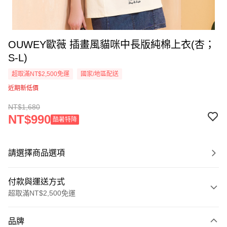
OUWEY歐薇 插畫風貓咪中長版純棉上衣(杏；
S-L)
超取滿NT$2,500免運
國家/地區配送
近期新低價
NT$1,680
NT$990
酷暑特降
請選擇商品選項
付款與運送方式
超取滿NT$2,500免運
付款方式
品牌