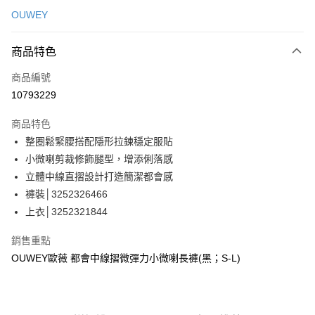
信用卡一次付款
OUWEY
信用卡分期付款
3 期 0 利率 每期
NT$363
21家銀行
商品特色
合作金庫商業銀行
第一商業銀行
超商取貨付款
商品編號
華南商業銀行
彰化商業銀行
10793229
LINE Pay
上海商業儲蓄銀行
台北富邦商業銀行
國泰世華商業銀行
兆豐國際商業銀行
商品特色
Apple Pay
臺灣中小企業銀行
台中商業銀行
整圈鬆緊腰搭配隱形拉鍊穩定服貼
匯豐（台灣）商業銀行
華泰商業銀行
街口支付
小微喇剪裁修飾腿型，增添俐落感
聯邦商業銀行
遠東國際商業銀行
元大商業銀行
永豐商業銀行
立體中線直摺設計打造簡潔都會感
悠遊付
玉山商業銀行
星展（台灣）商業銀行
褲裝│3252326466
台新國際商業銀行
中國信託商業銀行
全盈+PAY
上衣│3252321844
台灣樂天信用卡公司
大哥付你分期
銷售重點
相關說明
OUWEY歐薇 都會中線摺微彈力小微喇長褲(黑；S-L)
【大哥付你分期使用說明】
AFTEE先享後付
1.本服務由台灣大哥大提供，台灣大哥大用戶可立即使用無須另外申請。
2.付款方式選擇「大哥付你分期」，訂單成立後會自動跳轉到大哥付的交易
相關說明
流程，驗證手機門號後，選擇欲分期的期數、繳款截止日，確認付款後即完
【關於「AFTEE先享後付」】