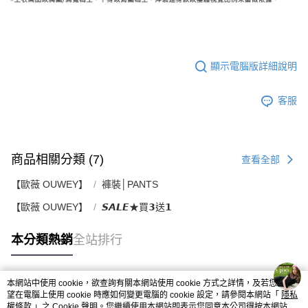
顯示電腦版詳細說明
客服
商品相關分類 (7)
查看全部
【歐薇 OUWEY】
褲裝│PANTS
【歐薇 OUWEY】
𝙎𝘼𝙇𝙀★買𝟯送𝟭
本分類熱銷
全站排行
本網站中使用 cookie，欲查詢有關本網站使用 cookie 方式之詳情，及若您不希
熱門標籤
望在電腦上使用 cookie 時應如何變更電腦的 cookie 設定，請參閱本網站「
隱私
權條款
」之 Cookie 聲明。您繼續使用本網站即表示您同意本公司得按本網站使