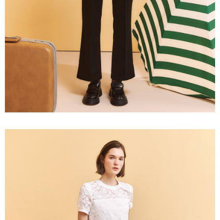
３．未成年的使用者請事先徵得法定代理人或監護人之同意方可使用
每筆NT$120，滿NT$2,500(含以上)免運費
「AFTEE先享後付」，若未經同意申辦者引起之損失，本公司不負相關責
任。
宅配離島
４．使用「AFTEE先享後付」時，將依據個別帳號之用戶狀況，依本公司即
每筆NT$120，滿NT$2,500(含以上)免運費
時審查核予不同之上限額度；若仍有額度不足之情形，本公司將視審查結果
請求用戶進行身份認證。
付款後門市自取
５．嚴禁一人註冊多個帳號或使用他人資訊註冊。若發現惡意使用之情形，
恩沛科技股份有限公司將有權停止該用戶之使用額度並採取法律行動。
免運費
海外配送
查看運費