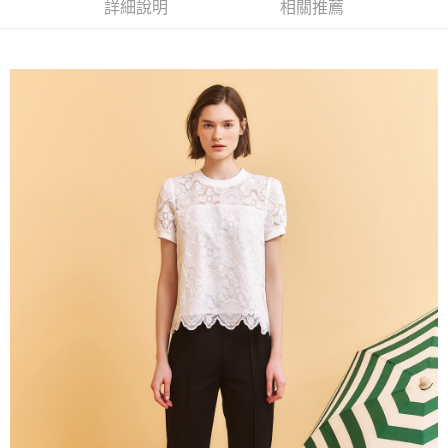
成交易。
詳細說明
相關推薦
AFTEE先享後付是「在收到商品之後才付款」的支付方式。 讓您購物簡單
運送方式
3.實際核准額度、可分期數及費用金額請依後續交易確認頁面所載為準。
便利好安心！
4.訂單成立30分鐘內，如未前往確認交易或遇審核未通過，訂單將自動取
１．簡單：不需註冊會員、不需綁卡、不需儲值。
全家取貨付款
消。如遇「轉專審核」未通過狀況，表示未達大哥付你分期系統評分，恕無
２．便利：只要手機號碼，簡訊認證，即可結帳。
法說明評估內容。
每筆NT$120，滿NT$2,500(含以上)免運費
３．安心：先確認商品／服務後，再付款。
【繳款方式說明】
1.分期款項不併入電信帳單，「大哥付你分期」於每月結算日後寄送繳費提
付款後全家取貨
【「AFTEE先享後付」結帳流程】
醒簡訊。
１．於結帳方式選擇「AFTEE先享後付」後，將跳轉至「AFTEE先享後付」
每筆NT$120，滿NT$2,500(含以上)免運費
2.透過簡訊連結打開帳單後，可選擇「超商條碼／台灣大直營門市／銀行轉
結帳頁面，進行簡訊認證並確認金額後，即可完成結帳。
帳／街口支付／iPASS MONEY」等通路繳費。
２．訂單成立數日內，您將收到繳費通知簡訊。
萊爾富取貨付款
３．收到繳費通知簡訊後14天內，點擊此簡訊中的連結，可透過四大超商／
【注意事項】
每筆NT$120，滿NT$2,500(含以上)免運費
ATM／網路銀行／等多元方式進行付款，方視為交易完成。
1.本服務係由「台灣大哥大股份有限公司」（以下簡稱本公司）所提供，讓
※ 請注意：結帳手續完成當下不需立刻繳費，但若您需要取消訂單，請聯絡
用戶於交易時，得透過本服務購買商品或服務，並由商店將買賣／分期付款
付款後萊爾富取貨
購買商品的店家。未經商家同意取消之訂單仍視為有效，需透過AFTEE先享
買賣價金債權讓與本公司後，依約使用本公司帳單繳交帳款。
後付繳納相關費用。
每筆NT$120，滿NT$2,500(含以上)免運費
2.基於同意付款使用「大哥付你分期」之契約關係目的，商店將以您的個人
※ 交易是否成功請以「AFTEE先享後付 」之結帳頁面顯示為準，若有關於
資料（包含姓名、電話或地址）提供予台灣大哥大進項蒐集、處理及利用，
是否繳費成功／繳費後需取消欲退款等相關疑問，請聯繫「AFTEE先享後付
7-11取貨付款
由本公司與您本人進行分期帳單所需資料之確認、核對及更正。
客戶支援中心」
https://netprotections.freshdesk.com/support/home
3.完整用戶服務條款，請詳閱以下連結：
https://oppay.tw/userRule
每筆NT$120，滿NT$2,500(含以上)免運費
【注意事項】
１．透過由恩沛科技股份有限公司提供之「AFTEE先享後付」服務完成之交
付款後7-11取貨
易，需依本服務之必要範圍內提供個人資料，並將交易相關給付款項請求債
每筆NT$120，滿NT$2,500(含以上)免運費
權轉讓予恩沛科技股份有限公司。
２．關於個人資料處理事宜，請瀏覽以下網址：
宅配
https://aftee.tw/terms/#terms3