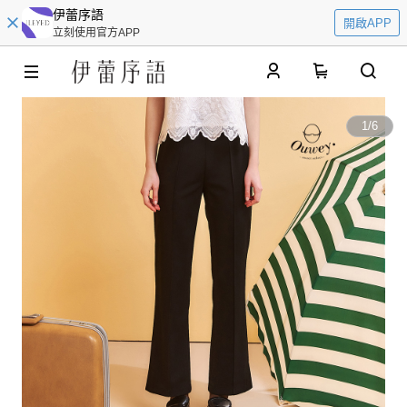
伊蕾序語
開啟APP
立刻使用官方APP
0
1
/
6