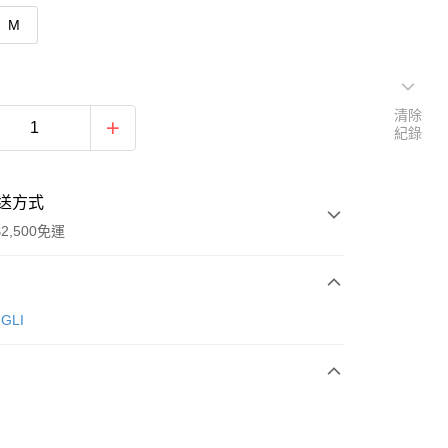
M
清除
紀錄
送方式
2,500免運
次付款
GLI
期付款
0 利率 每期
NT$560
21家銀行
庫商業銀行
第一商業銀行
付款
業銀行
彰化商業銀行