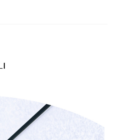
訊連結打開帳單後，可選擇「超商條碼／台灣大直營門市／銀行轉
頁面，進行簡訊認證並確認金額後，即可完成結帳。
20，滿NT$2,500(含以上)免運費
】美型健身衣著
涼身打造-℃新體驗
付／iPASS MONEY」等通路繳費。
成立數日內，您將收到繳費通知簡訊。
費通知簡訊後14天內，點擊此簡訊中的連結，可透過四大超商
貨付款
項】
網路銀行／等多元方式進行付款，方視為交易完成。
係由「台灣大哥大股份有限公司」（以下簡稱本公司）所提供，讓
20，滿NT$2,500(含以上)免運費
：結帳手續完成當下不需立刻繳費，但若您需要取消訂單，請聯
】美型健身衣著
雨季輕機能
易時，得透過本服務購買商品或服務，並由商店將買賣／分期付
的店家。未經商家同意取消之訂單仍視為有效，需透過AFTEE
金債權讓與本公司後，依約使用本公司帳單繳交帳款。
】美型健身衣著
防曬抗UV系列
繳納相關費用。
爾富取貨
意付款使用「大哥付你分期」之契約關係目的，商店將以您的個人
否成功請以「AFTEE先享後付 」之結帳頁面顯示為準，若有關於
20，滿NT$2,500(含以上)免運費
款
含姓名、電話或地址）提供予台灣大哥大進項蒐集、處理及利
功／繳費後需取消欲退款等相關疑問，請聯繫「AFTEE先享後
公司與您本人進行分期帳單所需資料之確認、核對及更正。
援中心」
https://netprotections.freshdesk.com/support/home
付款
戶服務條款，請詳閱以下連結：
https://oppay.tw/userRule
項】
20，滿NT$2,500(含以上)免運費
恩沛科技股份有限公司提供之「AFTEE先享後付」服務完成之
依本服務之必要範圍內提供個人資料，並將交易相關給付款項請
1取貨
讓予恩沛科技股份有限公司。
20，滿NT$2,500(含以上)免運費
個人資料處理事宜，請瀏覽以下網址：
ee.tw/terms/#terms3
年的使用者請事先徵得法定代理人或監護人之同意方可使用
E先享後付」，若未經同意申辦者引起之損失，本公司不負相關責
20，滿NT$2,500(含以上)免運費
AFTEE先享後付」時，將依據個別帳號之用戶狀況，依本公司
核予不同之上限額度；若仍有額度不足之情形，本公司將視審查
20，滿NT$2,500(含以上)免運費
用戶進行身份認證。
一人註冊多個帳號或使用他人資訊註冊。若發現惡意使用之情
市自取
科技股份有限公司將有權停止該用戶之使用額度並採取法律行