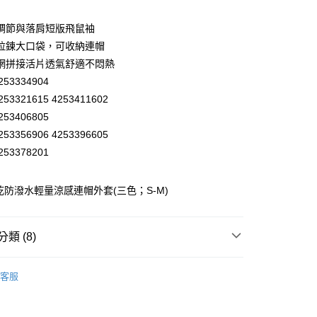
業儲蓄銀行
台北富邦商業銀行
華商業銀行
兆豐國際商業銀行
調節與落肩短版飛鼠袖
小企業銀行
台中商業銀行
拉鍊大口袋，可收納連帽
台灣）商業銀行
華泰商業銀行
網拼接活片透氣舒適不悶熱
業銀行
遠東國際商業銀行
53334904
業銀行
永豐商業銀行
53321615 4253411602
業銀行
星展（台灣）商業銀行
際商業銀行
中國信託商業銀行
53406805
天信用卡公司
53356906 4253396605
分期
53378201
你分期使用說明】
享後付
由台灣大哥大提供，台灣大哥大用戶可立即使用無須另外申請。
乾防潑水輕量涼感連帽外套(三色；S-M)
式選擇「大哥付你分期」，訂單成立後會自動跳轉到大哥付的交易
證手機門號後，選擇欲分期的期數、繳款截止日，確認付款後即
FTEE先享後付」】
。
先享後付是「在收到商品之後才付款」的支付方式。 讓您購物簡單
類 (8)
准額度、可分期數及費用金額請依後續交易確認頁面所載為準。
心！
立30分鐘內，如未前往確認交易或遇審核未通過，訂單將自動取
：不需註冊會員、不需綁卡、不需儲值。
「轉專審核」未通過狀況，表示未達大哥付你分期系統評分，恕
推薦
：只要手機號碼，簡訊認證，即可結帳。
付款
評估內容。
客服
：先確認商品／服務後，再付款。
】美型健身衣著
式說明】
外套│ JACKET
20，滿NT$2,500(含以上)免運費
項不併入電信帳單，「大哥付你分期」於每月結算日後寄送繳費提
EE先享後付」結帳流程】
】美型健身衣著
全部商品│ALL
家取貨
方式選擇「AFTEE先享後付」後，將跳轉至「AFTEE先享後