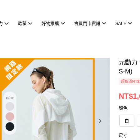
力
歐薇
好物推薦
會員門市資訊
SALE
元動力
S-M)
超取滿NT$
NT$1,
顏色
白
尺寸