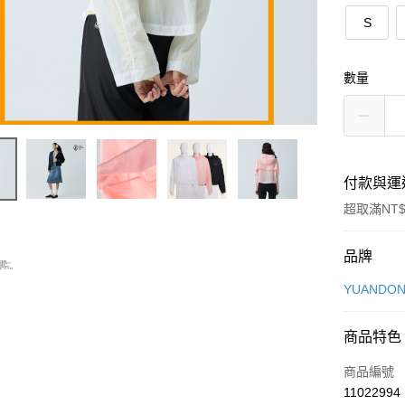
S
數量
付款與運
超取滿NT$
付款方式
品牌
信用卡一
YUANDON
信用卡分
商品特色
3 期 
商品編號
合作金
超商取貨
11022994
華南商