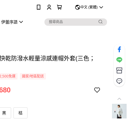
0
中文 (繁體)
伊蕾序語
 快乾防潑水輕量涼感連帽外套(三色；
2,500免運
國家/地區配送
680
黑
桔