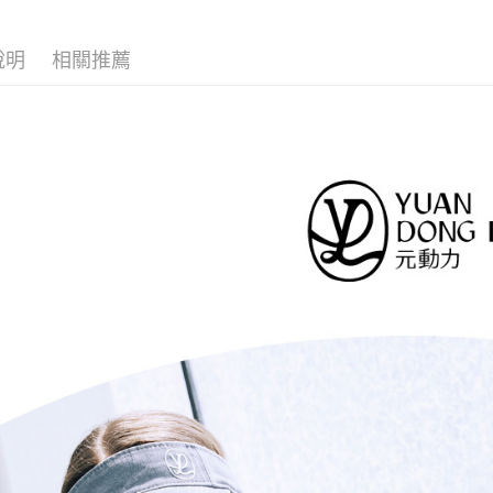
2.透過簡
付」結帳
每筆NT$1
【元動力
帳／街口支
２．訂單
３．收到繳
說明
相關推薦
活動專區
萊爾富取
【注意事
／ATM／
1.本服務
每筆NT$1
※ 請注意
【元動力
用戶於交
絡購買商品
款買賣價
【元動力
先享後付
付款後萊
2.基於同
※ 交易是
每筆NT$1
網路限定
資料（包
是否繳費成
用，由本
付客戶支
7-11取貨
3.完整用
【注意事
每筆NT$1
１．透過由
交易，需
付款後7-1
求債權轉
每筆NT$1
２．關於
https://aft
宅配
３．未成
「AFTE
每筆NT$1
任。
４．使用「
宅配離島
即時審查
每筆NT$1
結果請求
５．嚴禁
付款後門
形，恩沛