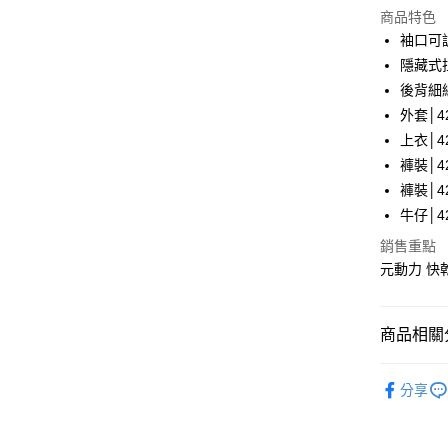
LINE Pay
上海商
商品特色
國泰世
袖口可
Apple Pay
臺灣中
隱藏式
匯豐（
街口支付
後背細
聯邦商
外套│42
元大商
悠遊付
上衣│42
玉山商
台新國
全盈+PAY
褲裝│42
台灣樂
褲裝│42
大哥付你
牛仔│42
相關說明
【大哥付
銷售重點
AFTEE先
1.本服務
元動力 快
2.付款方
相關說明
流程，驗
【關於「A
完成交易
AFTEE
商品相關分
3.實際核
便利好安
運送方式
4.訂單成
１．簡單
消。如遇
人氣商品
２．便利
全家取貨
無法說明
分享
３．安心
【元動力
【繳款方
每筆NT$1
1.分期款
【「AFT
【元動力
醒簡訊。
付款後全
１．於結帳