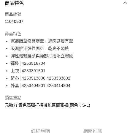
3 期 0 利率 每期
NT$426
21家銀行
商品特色
合作金庫商業銀行
第一商業銀行
超商取貨付款
商品編號
華南商業銀行
彰化商業銀行
11040537
LINE Pay
上海商業儲蓄銀行
台北富邦商業銀行
國泰世華商業銀行
兆豐國際商業銀行
商品特色
Apple Pay
臺灣中小企業銀行
台中商業銀行
寬褲版型修飾腿型，遮肉顯瘦有型
匯豐（台灣）商業銀行
華泰商業銀行
街口支付
吸濕排汗彈性面料，乾爽不悶熱
聯邦商業銀行
遠東國際商業銀行
元大商業銀行
永豐商業銀行
彈性鬆緊腰頭與腰部打摺添立體感
悠遊付
玉山商業銀行
星展（台灣）商業銀行
褲裝│4253516704
台新國際商業銀行
中國信託商業銀行
全盈+PAY
上衣│4253391601
台灣樂天信用卡公司
背心│4253513806 4253333802
大哥付你分期
外套│4253404901 4253414904
相關說明
【大哥付你分期使用說明】
AFTEE先享後付
銷售重點
1.本服務由台灣大哥大提供，台灣大哥大用戶可立即使用無須另外申請。
2.付款方式選擇「大哥付你分期」，訂單成立後會自動跳轉到大哥付的交易
相關說明
元動力 素色高彈打摺機能直筒寬褲(兩色；S-L)
流程，驗證手機門號後，選擇欲分期的期數、繳款截止日，確認付款後即完
【關於「AFTEE先享後付」】
成交易。
AFTEE先享後付是「在收到商品之後才付款」的支付方式。 讓您購物簡單
運送方式
3.實際核准額度、可分期數及費用金額請依後續交易確認頁面所載為準。
便利好安心！
4.訂單成立30分鐘內，如未前往確認交易或遇審核未通過，訂單將自動取
１．簡單：不需註冊會員、不需綁卡、不需儲值。
全家取貨付款
消。如遇「轉專審核」未通過狀況，表示未達大哥付你分期系統評分，恕無
詳細說明
相關推薦
２．便利：只要手機號碼，簡訊認證，即可結帳。