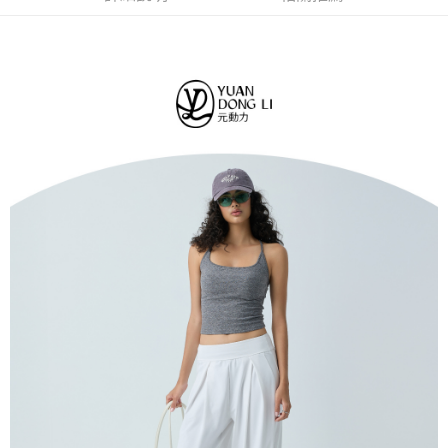
法說明評估內容。
每筆NT$120，滿NT$2,500(含以上)免運費
３．安心：先確認商品／服務後，再付款。
【繳款方式說明】
1.分期款項不併入電信帳單，「大哥付你分期」於每月結算日後寄送繳費提
付款後全家取貨
【「AFTEE先享後付」結帳流程】
醒簡訊。
１．於結帳方式選擇「AFTEE先享後付」後，將跳轉至「AFTEE先享後付」
每筆NT$120，滿NT$2,500(含以上)免運費
2.透過簡訊連結打開帳單後，可選擇「超商條碼／台灣大直營門市／銀行轉
結帳頁面，進行簡訊認證並確認金額後，即可完成結帳。
帳／街口支付／iPASS MONEY」等通路繳費。
２．訂單成立數日內，您將收到繳費通知簡訊。
萊爾富取貨付款
３．收到繳費通知簡訊後14天內，點擊此簡訊中的連結，可透過四大超商／
【注意事項】
每筆NT$120，滿NT$2,500(含以上)免運費
ATM／網路銀行／等多元方式進行付款，方視為交易完成。
1.本服務係由「台灣大哥大股份有限公司」（以下簡稱本公司）所提供，讓
※ 請注意：結帳手續完成當下不需立刻繳費，但若您需要取消訂單，請聯絡
用戶於交易時，得透過本服務購買商品或服務，並由商店將買賣／分期付款
付款後萊爾富取貨
購買商品的店家。未經商家同意取消之訂單仍視為有效，需透過AFTEE先享
買賣價金債權讓與本公司後，依約使用本公司帳單繳交帳款。
後付繳納相關費用。
每筆NT$120，滿NT$2,500(含以上)免運費
2.基於同意付款使用「大哥付你分期」之契約關係目的，商店將以您的個人
※ 交易是否成功請以「AFTEE先享後付 」之結帳頁面顯示為準，若有關於
資料（包含姓名、電話或地址）提供予台灣大哥大進項蒐集、處理及利用，
是否繳費成功／繳費後需取消欲退款等相關疑問，請聯繫「AFTEE先享後付
7-11取貨付款
由本公司與您本人進行分期帳單所需資料之確認、核對及更正。
客戶支援中心」
https://netprotections.freshdesk.com/support/home
3.完整用戶服務條款，請詳閱以下連結：
https://oppay.tw/userRule
每筆NT$120，滿NT$2,500(含以上)免運費
【注意事項】
１．透過由恩沛科技股份有限公司提供之「AFTEE先享後付」服務完成之交
付款後7-11取貨
易，需依本服務之必要範圍內提供個人資料，並將交易相關給付款項請求債
每筆NT$120，滿NT$2,500(含以上)免運費
權轉讓予恩沛科技股份有限公司。
２．關於個人資料處理事宜，請瀏覽以下網址：
宅配
https://aftee.tw/terms/#terms3
３．未成年的使用者請事先徵得法定代理人或監護人之同意方可使用
每筆NT$120，滿NT$2,500(含以上)免運費
「AFTEE先享後付」，若未經同意申辦者引起之損失，本公司不負相關責
任。
宅配離島