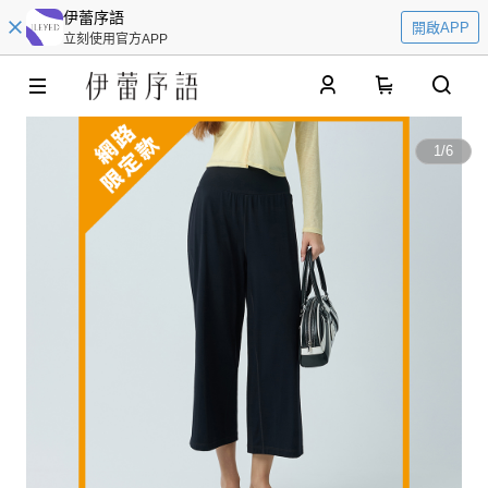
伊蕾序語
開啟APP
立刻使用官方APP
0
1
/
6