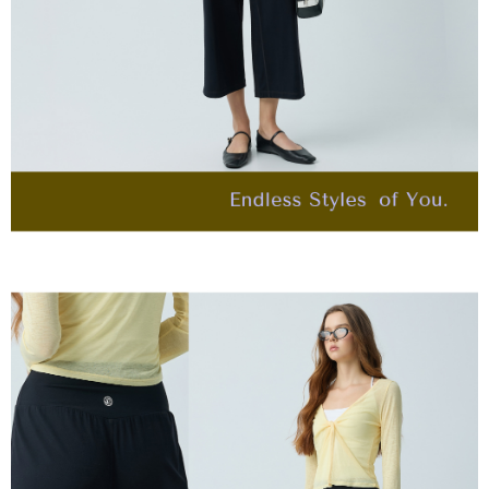
４．使用「AFTEE先享後付」時，將依據個別帳號之用戶狀況，依本公司即
每筆NT$120，滿NT$2,500(含以上)免運費
時審查核予不同之上限額度；若仍有額度不足之情形，本公司將視審查結果
請求用戶進行身份認證。
付款後門市自取
５．嚴禁一人註冊多個帳號或使用他人資訊註冊。若發現惡意使用之情形，
恩沛科技股份有限公司將有權停止該用戶之使用額度並採取法律行動。
免運費
海外配送
查看運費