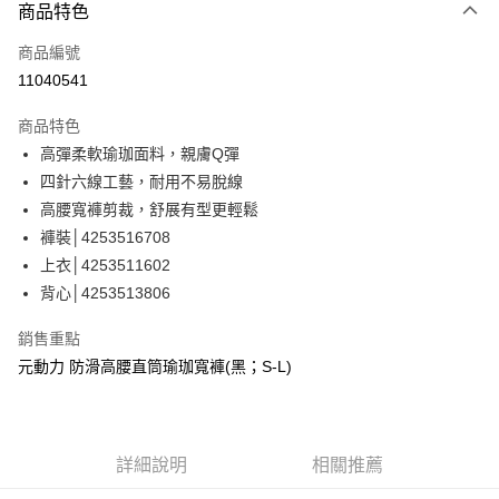
3 期 0 利率 每期
NT$426
21家銀行
商品特色
合作金庫商業銀行
第一商業銀行
超商取貨付款
商品編號
華南商業銀行
彰化商業銀行
11040541
LINE Pay
上海商業儲蓄銀行
台北富邦商業銀行
國泰世華商業銀行
兆豐國際商業銀行
商品特色
Apple Pay
臺灣中小企業銀行
台中商業銀行
高彈柔軟瑜珈面料，親膚Q彈
匯豐（台灣）商業銀行
華泰商業銀行
街口支付
四針六線工藝，耐用不易脫線
聯邦商業銀行
遠東國際商業銀行
元大商業銀行
永豐商業銀行
高腰寬褲剪裁，舒展有型更輕鬆
悠遊付
玉山商業銀行
星展（台灣）商業銀行
褲裝│4253516708
台新國際商業銀行
中國信託商業銀行
全盈+PAY
上衣│4253511602
台灣樂天信用卡公司
背心│4253513806
大哥付你分期
相關說明
銷售重點
【大哥付你分期使用說明】
AFTEE先享後付
元動力 防滑高腰直筒瑜珈寬褲(黑；S-L)
1.本服務由台灣大哥大提供，台灣大哥大用戶可立即使用無須另外申請。
2.付款方式選擇「大哥付你分期」，訂單成立後會自動跳轉到大哥付的交易
相關說明
流程，驗證手機門號後，選擇欲分期的期數、繳款截止日，確認付款後即完
【關於「AFTEE先享後付」】
成交易。
AFTEE先享後付是「在收到商品之後才付款」的支付方式。 讓您購物簡單
運送方式
3.實際核准額度、可分期數及費用金額請依後續交易確認頁面所載為準。
便利好安心！
詳細說明
相關推薦
4.訂單成立30分鐘內，如未前往確認交易或遇審核未通過，訂單將自動取
１．簡單：不需註冊會員、不需綁卡、不需儲值。
全家取貨付款
消。如遇「轉專審核」未通過狀況，表示未達大哥付你分期系統評分，恕無
２．便利：只要手機號碼，簡訊認證，即可結帳。