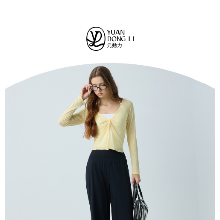
法說明評估內容。
每筆NT$120，滿NT$2,500(含以上)免運費
３．安心：先確認商品／服務後，再付款。
【繳款方式說明】
1.分期款項不併入電信帳單，「大哥付你分期」於每月結算日後寄送繳費提
付款後全家取貨
【「AFTEE先享後付」結帳流程】
醒簡訊。
１．於結帳方式選擇「AFTEE先享後付」後，將跳轉至「AFTEE先享後付」
每筆NT$120，滿NT$2,500(含以上)免運費
2.透過簡訊連結打開帳單後，可選擇「超商條碼／台灣大直營門市／銀行轉
結帳頁面，進行簡訊認證並確認金額後，即可完成結帳。
帳／街口支付／iPASS MONEY」等通路繳費。
２．訂單成立數日內，您將收到繳費通知簡訊。
萊爾富取貨付款
３．收到繳費通知簡訊後14天內，點擊此簡訊中的連結，可透過四大超商／
【注意事項】
每筆NT$120，滿NT$2,500(含以上)免運費
ATM／網路銀行／等多元方式進行付款，方視為交易完成。
1.本服務係由「台灣大哥大股份有限公司」（以下簡稱本公司）所提供，讓
※ 請注意：結帳手續完成當下不需立刻繳費，但若您需要取消訂單，請聯絡
用戶於交易時，得透過本服務購買商品或服務，並由商店將買賣／分期付款
付款後萊爾富取貨
購買商品的店家。未經商家同意取消之訂單仍視為有效，需透過AFTEE先享
買賣價金債權讓與本公司後，依約使用本公司帳單繳交帳款。
後付繳納相關費用。
每筆NT$120，滿NT$2,500(含以上)免運費
2.基於同意付款使用「大哥付你分期」之契約關係目的，商店將以您的個人
※ 交易是否成功請以「AFTEE先享後付 」之結帳頁面顯示為準，若有關於
資料（包含姓名、電話或地址）提供予台灣大哥大進項蒐集、處理及利用，
是否繳費成功／繳費後需取消欲退款等相關疑問，請聯繫「AFTEE先享後付
7-11取貨付款
由本公司與您本人進行分期帳單所需資料之確認、核對及更正。
客戶支援中心」
https://netprotections.freshdesk.com/support/home
3.完整用戶服務條款，請詳閱以下連結：
https://oppay.tw/userRule
每筆NT$120，滿NT$2,500(含以上)免運費
【注意事項】
１．透過由恩沛科技股份有限公司提供之「AFTEE先享後付」服務完成之交
付款後7-11取貨
易，需依本服務之必要範圍內提供個人資料，並將交易相關給付款項請求債
每筆NT$120，滿NT$2,500(含以上)免運費
權轉讓予恩沛科技股份有限公司。
２．關於個人資料處理事宜，請瀏覽以下網址：
宅配
https://aftee.tw/terms/#terms3
３．未成年的使用者請事先徵得法定代理人或監護人之同意方可使用
每筆NT$120，滿NT$2,500(含以上)免運費
「AFTEE先享後付」，若未經同意申辦者引起之損失，本公司不負相關責
任。
宅配離島