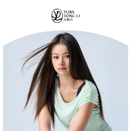
法說明評估內容。
每筆NT$120，滿NT$2,500(含以上)免運費
３．安心：先確認商品／服務後，再付款。
【繳款方式說明】
1.分期款項不併入電信帳單，「大哥付你分期」於每月結算日後寄送繳費提
付款後全家取貨
【「AFTEE先享後付」結帳流程】
醒簡訊。
１．於結帳方式選擇「AFTEE先享後付」後，將跳轉至「AFTEE先享後付」
每筆NT$120，滿NT$2,500(含以上)免運費
2.透過簡訊連結打開帳單後，可選擇「超商條碼／台灣大直營門市／銀行轉
結帳頁面，進行簡訊認證並確認金額後，即可完成結帳。
帳／街口支付／iPASS MONEY」等通路繳費。
２．訂單成立數日內，您將收到繳費通知簡訊。
萊爾富取貨付款
３．收到繳費通知簡訊後14天內，點擊此簡訊中的連結，可透過四大超商／
【注意事項】
每筆NT$120，滿NT$2,500(含以上)免運費
ATM／網路銀行／等多元方式進行付款，方視為交易完成。
1.本服務係由「台灣大哥大股份有限公司」（以下簡稱本公司）所提供，讓
※ 請注意：結帳手續完成當下不需立刻繳費，但若您需要取消訂單，請聯絡
用戶於交易時，得透過本服務購買商品或服務，並由商店將買賣／分期付款
付款後萊爾富取貨
購買商品的店家。未經商家同意取消之訂單仍視為有效，需透過AFTEE先享
買賣價金債權讓與本公司後，依約使用本公司帳單繳交帳款。
後付繳納相關費用。
每筆NT$120，滿NT$2,500(含以上)免運費
2.基於同意付款使用「大哥付你分期」之契約關係目的，商店將以您的個人
※ 交易是否成功請以「AFTEE先享後付 」之結帳頁面顯示為準，若有關於
資料（包含姓名、電話或地址）提供予台灣大哥大進項蒐集、處理及利用，
是否繳費成功／繳費後需取消欲退款等相關疑問，請聯繫「AFTEE先享後付
7-11取貨付款
由本公司與您本人進行分期帳單所需資料之確認、核對及更正。
客戶支援中心」
https://netprotections.freshdesk.com/support/home
3.完整用戶服務條款，請詳閱以下連結：
https://oppay.tw/userRule
每筆NT$120，滿NT$2,500(含以上)免運費
【注意事項】
１．透過由恩沛科技股份有限公司提供之「AFTEE先享後付」服務完成之交
付款後7-11取貨
易，需依本服務之必要範圍內提供個人資料，並將交易相關給付款項請求債
每筆NT$120，滿NT$2,500(含以上)免運費
權轉讓予恩沛科技股份有限公司。
２．關於個人資料處理事宜，請瀏覽以下網址：
宅配
https://aftee.tw/terms/#terms3
３．未成年的使用者請事先徵得法定代理人或監護人之同意方可使用
每筆NT$120，滿NT$2,500(含以上)免運費
「AFTEE先享後付」，若未經同意申辦者引起之損失，本公司不負相關責
任。
宅配離島