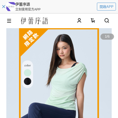
伊蕾序語
開啟APP
立刻使用官方APP
0
1
/
6