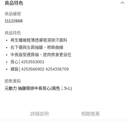
3 期 0 利率 每期
NT$293
21家銀行
商品特色
合作金庫商業銀行
第一商業銀行
超商取貨付款
商品編號
華南商業銀行
彰化商業銀行
11122668
LINE Pay
上海商業儲蓄銀行
台北富邦商業銀行
國泰世華商業銀行
兆豐國際商業銀行
商品特色
Apple Pay
臺灣中小企業銀行
台中商業銀行
再生纖維輕薄透膚吸濕排汗面料
匯豐（台灣）商業銀行
華泰商業銀行
街口支付
右下擺與左肩抽皺，修飾曲線
聯邦商業銀行
遠東國際商業銀行
元大商業銀行
永豐商業銀行
中長版型連肩袖，遮肉修身更自在
悠遊付
玉山商業銀行
星展（台灣）商業銀行
背心│4253553001
台新國際商業銀行
中國信託商業銀行
全盈+PAY
褲裝│4253566902 4254336709
台灣樂天信用卡公司
大哥付你分期
銷售重點
相關說明
元動力 抽皺吸排中長背心(兩色；S-L)
【大哥付你分期使用說明】
AFTEE先享後付
1.本服務由台灣大哥大提供，台灣大哥大用戶可立即使用無須另外申請。
2.付款方式選擇「大哥付你分期」，訂單成立後會自動跳轉到大哥付的交易
相關說明
流程，驗證手機門號後，選擇欲分期的期數、繳款截止日，確認付款後即完
【關於「AFTEE先享後付」】
成交易。
詳細說明
相關推薦
AFTEE先享後付是「在收到商品之後才付款」的支付方式。 讓您購物簡單
運送方式
3.實際核准額度、可分期數及費用金額請依後續交易確認頁面所載為準。
便利好安心！
4.訂單成立30分鐘內，如未前往確認交易或遇審核未通過，訂單將自動取
１．簡單：不需註冊會員、不需綁卡、不需儲值。
全家取貨付款
消。如遇「轉專審核」未通過狀況，表示未達大哥付你分期系統評分，恕無
２．便利：只要手機號碼，簡訊認證，即可結帳。