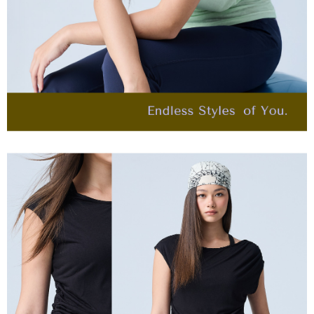
４．使用「AFTEE先享後付」時，將依據個別帳號之用戶狀況，依本公司即
每筆NT$120，滿NT$2,500(含以上)免運費
時審查核予不同之上限額度；若仍有額度不足之情形，本公司將視審查結果
請求用戶進行身份認證。
付款後門市自取
５．嚴禁一人註冊多個帳號或使用他人資訊註冊。若發現惡意使用之情形，
恩沛科技股份有限公司將有權停止該用戶之使用額度並採取法律行動。
免運費
海外配送
查看運費