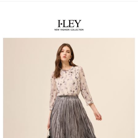
全家取貨付款
消。如遇「轉專審核」未通過狀況，表示未達大哥付你分期系統評分，恕無
２．便利：只要手機號碼，簡訊認證，即可結帳。
法說明評估內容。
每筆NT$120，滿NT$2,500(含以上)免運費
３．安心：先確認商品／服務後，再付款。
【繳款方式說明】
1.分期款項不併入電信帳單，「大哥付你分期」於每月結算日後寄送繳費提
付款後全家取貨
【「AFTEE先享後付」結帳流程】
醒簡訊。
１．於結帳方式選擇「AFTEE先享後付」後，將跳轉至「AFTEE先享後付」
每筆NT$120，滿NT$2,500(含以上)免運費
2.透過簡訊連結打開帳單後，可選擇「超商條碼／台灣大直營門市／銀行轉
結帳頁面，進行簡訊認證並確認金額後，即可完成結帳。
帳／街口支付／iPASS MONEY」等通路繳費。
２．訂單成立數日內，您將收到繳費通知簡訊。
萊爾富取貨付款
３．收到繳費通知簡訊後14天內，點擊此簡訊中的連結，可透過四大超商／
【注意事項】
每筆NT$120，滿NT$2,500(含以上)免運費
ATM／網路銀行／等多元方式進行付款，方視為交易完成。
1.本服務係由「台灣大哥大股份有限公司」（以下簡稱本公司）所提供，讓
※ 請注意：結帳手續完成當下不需立刻繳費，但若您需要取消訂單，請聯絡
用戶於交易時，得透過本服務購買商品或服務，並由商店將買賣／分期付款
付款後萊爾富取貨
購買商品的店家。未經商家同意取消之訂單仍視為有效，需透過AFTEE先享
買賣價金債權讓與本公司後，依約使用本公司帳單繳交帳款。
後付繳納相關費用。
每筆NT$120，滿NT$2,500(含以上)免運費
2.基於同意付款使用「大哥付你分期」之契約關係目的，商店將以您的個人
※ 交易是否成功請以「AFTEE先享後付 」之結帳頁面顯示為準，若有關於
資料（包含姓名、電話或地址）提供予台灣大哥大進項蒐集、處理及利用，
是否繳費成功／繳費後需取消欲退款等相關疑問，請聯繫「AFTEE先享後付
7-11取貨付款
由本公司與您本人進行分期帳單所需資料之確認、核對及更正。
客戶支援中心」
https://netprotections.freshdesk.com/support/home
3.完整用戶服務條款，請詳閱以下連結：
https://oppay.tw/userRule
每筆NT$120，滿NT$2,500(含以上)免運費
【注意事項】
１．透過由恩沛科技股份有限公司提供之「AFTEE先享後付」服務完成之交
付款後7-11取貨
易，需依本服務之必要範圍內提供個人資料，並將交易相關給付款項請求債
每筆NT$120，滿NT$2,500(含以上)免運費
權轉讓予恩沛科技股份有限公司。
２．關於個人資料處理事宜，請瀏覽以下網址：
宅配
https://aftee.tw/terms/#terms3
３．未成年的使用者請事先徵得法定代理人或監護人之同意方可使用
每筆NT$120，滿NT$2,500(含以上)免運費
「AFTEE先享後付」，若未經同意申辦者引起之損失，本公司不負相關責
任。