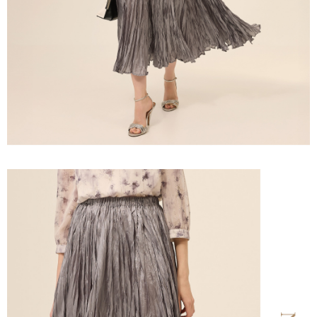
宅配離島
４．使用「AFTEE先享後付」時，將依據個別帳號之用戶狀況，依本公司即
每筆NT$120，滿NT$2,500(含以上)免運費
時審查核予不同之上限額度；若仍有額度不足之情形，本公司將視審查結果
請求用戶進行身份認證。
付款後門市自取
５．嚴禁一人註冊多個帳號或使用他人資訊註冊。若發現惡意使用之情形，
恩沛科技股份有限公司將有權停止該用戶之使用額度並採取法律行動。
免運費
海外配送
查看運費