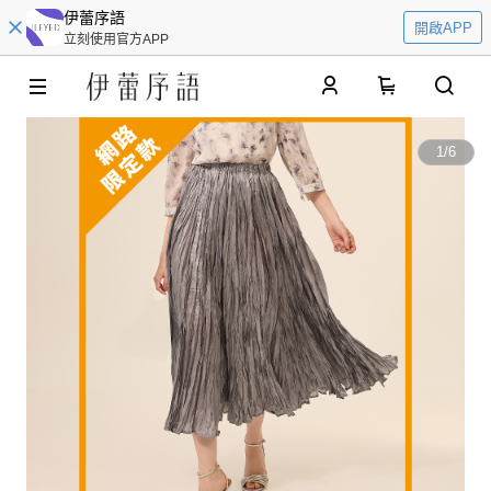
伊蕾序語
開啟APP
立刻使用官方APP
0
1
/
6