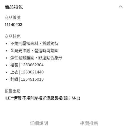
3 期 0 利率 每期
NT$660
21家銀行
商品特色
合作金庫商業銀行
第一商業銀行
超商取貨付款
商品編號
華南商業銀行
彰化商業銀行
11140203
LINE Pay
上海商業儲蓄銀行
台北富邦商業銀行
國泰世華商業銀行
兆豐國際商業銀行
商品特色
Apple Pay
臺灣中小企業銀行
台中商業銀行
不規則壓褶面料，質感獨特
匯豐（台灣）商業銀行
華泰商業銀行
街口支付
金屬光澤感，營造時尚氛圍
聯邦商業銀行
遠東國際商業銀行
元大商業銀行
永豐商業銀行
彈性鬆緊腰圍，舒適貼合身形
悠遊付
玉山商業銀行
星展（台灣）商業銀行
裙裝│1253662304
台新國際商業銀行
中國信託商業銀行
全盈+PAY
上衣│1253021440
台灣樂天信用卡公司
針織│1254515013
大哥付你分期
相關說明
銷售重點
【大哥付你分期使用說明】
AFTEE先享後付
ILEY伊蕾 不規則壓褶光澤感長裙(銀；M-L)
1.本服務由台灣大哥大提供，台灣大哥大用戶可立即使用無須另外申請。
2.付款方式選擇「大哥付你分期」，訂單成立後會自動跳轉到大哥付的交易
相關說明
流程，驗證手機門號後，選擇欲分期的期數、繳款截止日，確認付款後即完
【關於「AFTEE先享後付」】
成交易。
AFTEE先享後付是「在收到商品之後才付款」的支付方式。 讓您購物簡單
運送方式
3.實際核准額度、可分期數及費用金額請依後續交易確認頁面所載為準。
便利好安心！
詳細說明
相關推薦
4.訂單成立30分鐘內，如未前往確認交易或遇審核未通過，訂單將自動取
１．簡單：不需註冊會員、不需綁卡、不需儲值。