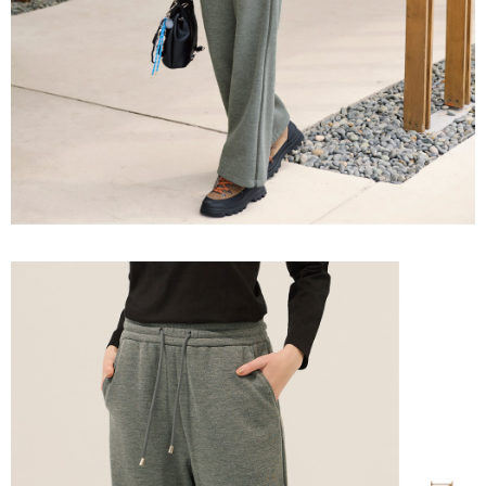
宅配離島
４．使用「AFTEE先享後付」時，將依據個別帳號之用戶狀況，依本公司即
每筆NT$120，滿NT$2,500(含以上)免運費
時審查核予不同之上限額度；若仍有額度不足之情形，本公司將視審查結果
請求用戶進行身份認證。
付款後門市自取
５．嚴禁一人註冊多個帳號或使用他人資訊註冊。若發現惡意使用之情形，
恩沛科技股份有限公司將有權停止該用戶之使用額度並採取法律行動。
免運費
海外配送
查看運費