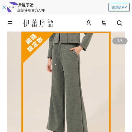
伊蕾序語
開啟APP
立刻使用官方APP
0
1
/
6