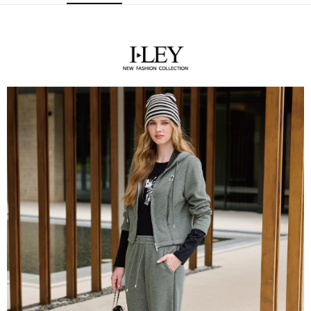
全家取貨付款
消。如遇「轉專審核」未通過狀況，表示未達大哥付你分期系統評分，恕無
２．便利：只要手機號碼，簡訊認證，即可結帳。
法說明評估內容。
每筆NT$120，滿NT$2,500(含以上)免運費
３．安心：先確認商品／服務後，再付款。
【繳款方式說明】
1.分期款項不併入電信帳單，「大哥付你分期」於每月結算日後寄送繳費提
付款後全家取貨
【「AFTEE先享後付」結帳流程】
醒簡訊。
１．於結帳方式選擇「AFTEE先享後付」後，將跳轉至「AFTEE先享後付」
每筆NT$120，滿NT$2,500(含以上)免運費
2.透過簡訊連結打開帳單後，可選擇「超商條碼／台灣大直營門市／銀行轉
結帳頁面，進行簡訊認證並確認金額後，即可完成結帳。
帳／街口支付／iPASS MONEY」等通路繳費。
２．訂單成立數日內，您將收到繳費通知簡訊。
萊爾富取貨付款
３．收到繳費通知簡訊後14天內，點擊此簡訊中的連結，可透過四大超商／
【注意事項】
每筆NT$120，滿NT$2,500(含以上)免運費
ATM／網路銀行／等多元方式進行付款，方視為交易完成。
1.本服務係由「台灣大哥大股份有限公司」（以下簡稱本公司）所提供，讓
※ 請注意：結帳手續完成當下不需立刻繳費，但若您需要取消訂單，請聯絡
用戶於交易時，得透過本服務購買商品或服務，並由商店將買賣／分期付款
付款後萊爾富取貨
購買商品的店家。未經商家同意取消之訂單仍視為有效，需透過AFTEE先享
買賣價金債權讓與本公司後，依約使用本公司帳單繳交帳款。
後付繳納相關費用。
每筆NT$120，滿NT$2,500(含以上)免運費
2.基於同意付款使用「大哥付你分期」之契約關係目的，商店將以您的個人
※ 交易是否成功請以「AFTEE先享後付 」之結帳頁面顯示為準，若有關於
資料（包含姓名、電話或地址）提供予台灣大哥大進項蒐集、處理及利用，
是否繳費成功／繳費後需取消欲退款等相關疑問，請聯繫「AFTEE先享後付
7-11取貨付款
由本公司與您本人進行分期帳單所需資料之確認、核對及更正。
客戶支援中心」
https://netprotections.freshdesk.com/support/home
3.完整用戶服務條款，請詳閱以下連結：
https://oppay.tw/userRule
每筆NT$120，滿NT$2,500(含以上)免運費
【注意事項】
１．透過由恩沛科技股份有限公司提供之「AFTEE先享後付」服務完成之交
付款後7-11取貨
易，需依本服務之必要範圍內提供個人資料，並將交易相關給付款項請求債
每筆NT$120，滿NT$2,500(含以上)免運費
權轉讓予恩沛科技股份有限公司。
２．關於個人資料處理事宜，請瀏覽以下網址：
宅配
https://aftee.tw/terms/#terms3
３．未成年的使用者請事先徵得法定代理人或監護人之同意方可使用
每筆NT$120，滿NT$2,500(含以上)免運費
「AFTEE先享後付」，若未經同意申辦者引起之損失，本公司不負相關責
任。