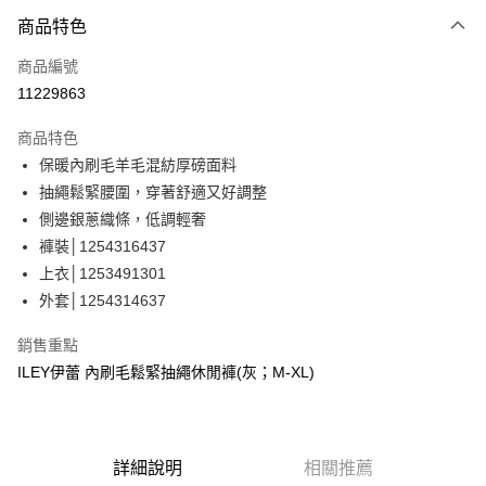
3 期 0 利率 每期
NT$760
21家銀行
商品特色
合作金庫商業銀行
第一商業銀行
超商取貨付款
商品編號
華南商業銀行
彰化商業銀行
11229863
LINE Pay
上海商業儲蓄銀行
台北富邦商業銀行
國泰世華商業銀行
兆豐國際商業銀行
商品特色
Apple Pay
臺灣中小企業銀行
台中商業銀行
保暖內刷毛羊毛混紡厚磅面料
匯豐（台灣）商業銀行
華泰商業銀行
街口支付
抽繩鬆緊腰圍，穿著舒適又好調整
聯邦商業銀行
遠東國際商業銀行
元大商業銀行
永豐商業銀行
側邊銀蔥織條，低調輕奢
悠遊付
玉山商業銀行
星展（台灣）商業銀行
褲裝│1254316437
台新國際商業銀行
中國信託商業銀行
全盈+PAY
上衣│1253491301
台灣樂天信用卡公司
外套│1254314637
大哥付你分期
相關說明
銷售重點
【大哥付你分期使用說明】
AFTEE先享後付
ILEY伊蕾 內刷毛鬆緊抽繩休閒褲(灰；M-XL)
1.本服務由台灣大哥大提供，台灣大哥大用戶可立即使用無須另外申請。
2.付款方式選擇「大哥付你分期」，訂單成立後會自動跳轉到大哥付的交易
相關說明
流程，驗證手機門號後，選擇欲分期的期數、繳款截止日，確認付款後即完
【關於「AFTEE先享後付」】
成交易。
AFTEE先享後付是「在收到商品之後才付款」的支付方式。 讓您購物簡單
運送方式
3.實際核准額度、可分期數及費用金額請依後續交易確認頁面所載為準。
便利好安心！
詳細說明
相關推薦
4.訂單成立30分鐘內，如未前往確認交易或遇審核未通過，訂單將自動取
１．簡單：不需註冊會員、不需綁卡、不需儲值。