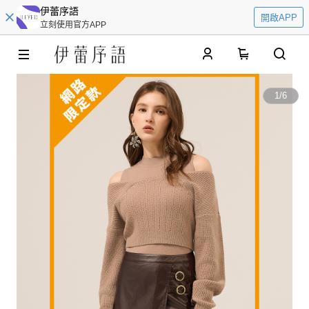
伊蕾序語
開啟APP
立刻使用官方APP
0
1
/
6