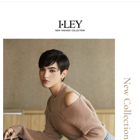
便利好安心！
4.訂單成立30分鐘內，如未前往確認交易或遇審核未通過，訂單將自動取
１．簡單：不需註冊會員、不需綁卡、不需儲值。
全家取貨付款
消。如遇「轉專審核」未通過狀況，表示未達大哥付你分期系統評分，恕無
２．便利：只要手機號碼，簡訊認證，即可結帳。
法說明評估內容。
每筆NT$120，滿NT$2,500(含以上)免運費
３．安心：先確認商品／服務後，再付款。
【繳款方式說明】
1.分期款項不併入電信帳單，「大哥付你分期」於每月結算日後寄送繳費提
付款後全家取貨
【「AFTEE先享後付」結帳流程】
醒簡訊。
１．於結帳方式選擇「AFTEE先享後付」後，將跳轉至「AFTEE先享後付」
每筆NT$120，滿NT$2,500(含以上)免運費
2.透過簡訊連結打開帳單後，可選擇「超商條碼／台灣大直營門市／銀行轉
結帳頁面，進行簡訊認證並確認金額後，即可完成結帳。
帳／街口支付／iPASS MONEY」等通路繳費。
２．訂單成立數日內，您將收到繳費通知簡訊。
萊爾富取貨付款
３．收到繳費通知簡訊後14天內，點擊此簡訊中的連結，可透過四大超商／
【注意事項】
每筆NT$120，滿NT$2,500(含以上)免運費
ATM／網路銀行／等多元方式進行付款，方視為交易完成。
1.本服務係由「台灣大哥大股份有限公司」（以下簡稱本公司）所提供，讓
※ 請注意：結帳手續完成當下不需立刻繳費，但若您需要取消訂單，請聯絡
用戶於交易時，得透過本服務購買商品或服務，並由商店將買賣／分期付款
付款後萊爾富取貨
購買商品的店家。未經商家同意取消之訂單仍視為有效，需透過AFTEE先享
買賣價金債權讓與本公司後，依約使用本公司帳單繳交帳款。
後付繳納相關費用。
每筆NT$120，滿NT$2,500(含以上)免運費
2.基於同意付款使用「大哥付你分期」之契約關係目的，商店將以您的個人
※ 交易是否成功請以「AFTEE先享後付 」之結帳頁面顯示為準，若有關於
資料（包含姓名、電話或地址）提供予台灣大哥大進項蒐集、處理及利用，
是否繳費成功／繳費後需取消欲退款等相關疑問，請聯繫「AFTEE先享後付
7-11取貨付款
由本公司與您本人進行分期帳單所需資料之確認、核對及更正。
客戶支援中心」
https://netprotections.freshdesk.com/support/home
3.完整用戶服務條款，請詳閱以下連結：
https://oppay.tw/userRule
每筆NT$120，滿NT$2,500(含以上)免運費
【注意事項】
１．透過由恩沛科技股份有限公司提供之「AFTEE先享後付」服務完成之交
付款後7-11取貨
易，需依本服務之必要範圍內提供個人資料，並將交易相關給付款項請求債
每筆NT$120，滿NT$2,500(含以上)免運費
權轉讓予恩沛科技股份有限公司。
２．關於個人資料處理事宜，請瀏覽以下網址：
宅配
https://aftee.tw/terms/#terms3
３．未成年的使用者請事先徵得法定代理人或監護人之同意方可使用
每筆NT$120，滿NT$2,500(含以上)免運費