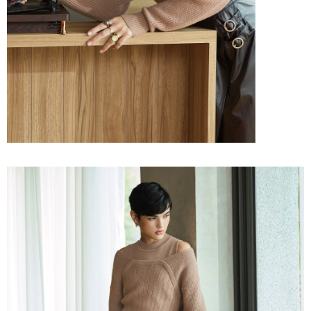
「AFTEE先享後付」，若未經同意申辦者引起之損失，本公司不負相關責
任。
宅配離島
４．使用「AFTEE先享後付」時，將依據個別帳號之用戶狀況，依本公司即
每筆NT$120，滿NT$2,500(含以上)免運費
時審查核予不同之上限額度；若仍有額度不足之情形，本公司將視審查結果
請求用戶進行身份認證。
付款後門市自取
５．嚴禁一人註冊多個帳號或使用他人資訊註冊。若發現惡意使用之情形，
恩沛科技股份有限公司將有權停止該用戶之使用額度並採取法律行動。
免運費
海外配送
查看運費