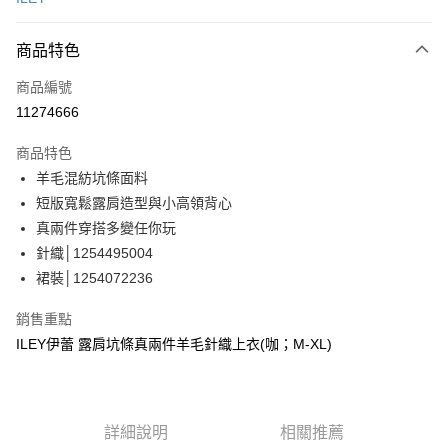
信用卡分期付款
3 期 0 利率 每期
NT$826
21家銀行
商品特色
合作金庫商業銀行
第一商業銀行
超商取貨付款
商品編號
華南商業銀行
彰化商業銀行
11274666
LINE Pay
上海商業儲蓄銀行
台北富邦商業銀行
國泰世華商業銀行
兆豐國際商業銀行
商品特色
Apple Pay
臺灣中小企業銀行
台中商業銀行
羊毛混紡坑條面料
匯豐（台灣）商業銀行
華泰商業銀行
街口支付
短版寬鬆露肩造型與小高領背心
聯邦商業銀行
遠東國際商業銀行
元大商業銀行
永豐商業銀行
真兩件穿搭多變任你玩
悠遊付
玉山商業銀行
星展（台灣）商業銀行
針織│1254495004
台新國際商業銀行
中國信託商業銀行
全盈+PAY
裙裝│1254072236
台灣樂天信用卡公司
大哥付你分期
銷售重點
相關說明
ILEY伊蕾 露肩坑條真兩件羊毛針織上衣(咖；M-XL)
【大哥付你分期使用說明】
AFTEE先享後付
1.本服務由台灣大哥大提供，台灣大哥大用戶可立即使用無須另外申請。
2.付款方式選擇「大哥付你分期」，訂單成立後會自動跳轉到大哥付的交易
相關說明
流程，驗證手機門號後，選擇欲分期的期數、繳款截止日，確認付款後即完
【關於「AFTEE先享後付」】
成交易。
詳細說明
相關推薦
AFTEE先享後付是「在收到商品之後才付款」的支付方式。 讓您購物簡單
運送方式
3.實際核准額度、可分期數及費用金額請依後續交易確認頁面所載為準。