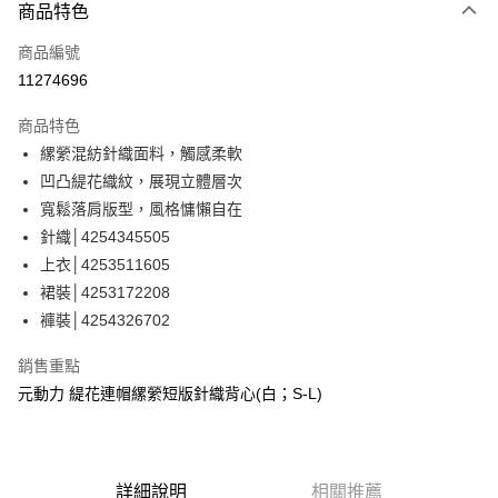
3 期 0 利率 每期
NT$626
21家銀行
商品特色
合作金庫商業銀行
第一商業銀行
超商取貨付款
商品編號
華南商業銀行
彰化商業銀行
11274696
LINE Pay
上海商業儲蓄銀行
台北富邦商業銀行
國泰世華商業銀行
兆豐國際商業銀行
商品特色
Apple Pay
臺灣中小企業銀行
台中商業銀行
縲縈混紡針織面料，觸感柔軟
匯豐（台灣）商業銀行
華泰商業銀行
街口支付
凹凸緹花織紋，展現立體層次
聯邦商業銀行
遠東國際商業銀行
元大商業銀行
永豐商業銀行
寬鬆落肩版型，風格慵懶自在
悠遊付
玉山商業銀行
星展（台灣）商業銀行
針織│4254345505
台新國際商業銀行
中國信託商業銀行
全盈+PAY
上衣│4253511605
台灣樂天信用卡公司
裙裝│4253172208
大哥付你分期
褲裝│4254326702
相關說明
【大哥付你分期使用說明】
AFTEE先享後付
銷售重點
1.本服務由台灣大哥大提供，台灣大哥大用戶可立即使用無須另外申請。
2.付款方式選擇「大哥付你分期」，訂單成立後會自動跳轉到大哥付的交易
相關說明
元動力 緹花連帽縲縈短版針織背心(白；S-L)
流程，驗證手機門號後，選擇欲分期的期數、繳款截止日，確認付款後即完
【關於「AFTEE先享後付」】
成交易。
AFTEE先享後付是「在收到商品之後才付款」的支付方式。 讓您購物簡單
運送方式
3.實際核准額度、可分期數及費用金額請依後續交易確認頁面所載為準。
便利好安心！
4.訂單成立30分鐘內，如未前往確認交易或遇審核未通過，訂單將自動取
１．簡單：不需註冊會員、不需綁卡、不需儲值。
全家取貨付款
消。如遇「轉專審核」未通過狀況，表示未達大哥付你分期系統評分，恕無
詳細說明
相關推薦
２．便利：只要手機號碼，簡訊認證，即可結帳。