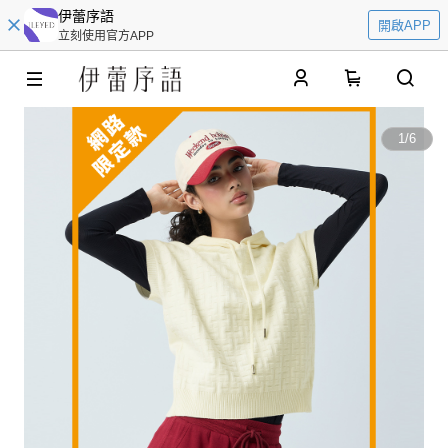
伊蕾序語
開啟APP
立刻使用官方APP
0
1
/
6