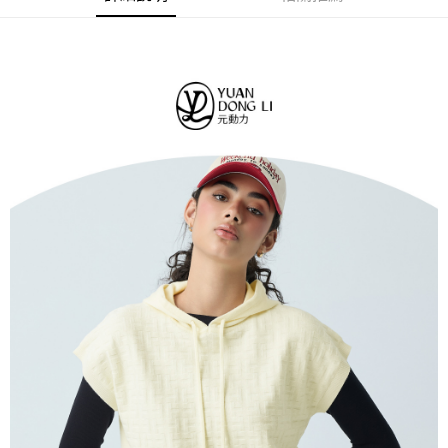
法說明評估內容。
每筆NT$120，滿NT$2,500(含以上)免運費
３．安心：先確認商品／服務後，再付款。
【繳款方式說明】
1.分期款項不併入電信帳單，「大哥付你分期」於每月結算日後寄送繳費提
付款後全家取貨
【「AFTEE先享後付」結帳流程】
醒簡訊。
１．於結帳方式選擇「AFTEE先享後付」後，將跳轉至「AFTEE先享後付」
每筆NT$120，滿NT$2,500(含以上)免運費
2.透過簡訊連結打開帳單後，可選擇「超商條碼／台灣大直營門市／銀行轉
結帳頁面，進行簡訊認證並確認金額後，即可完成結帳。
帳／街口支付／iPASS MONEY」等通路繳費。
２．訂單成立數日內，您將收到繳費通知簡訊。
萊爾富取貨付款
３．收到繳費通知簡訊後14天內，點擊此簡訊中的連結，可透過四大超商／
【注意事項】
每筆NT$120，滿NT$2,500(含以上)免運費
ATM／網路銀行／等多元方式進行付款，方視為交易完成。
1.本服務係由「台灣大哥大股份有限公司」（以下簡稱本公司）所提供，讓
※ 請注意：結帳手續完成當下不需立刻繳費，但若您需要取消訂單，請聯絡
用戶於交易時，得透過本服務購買商品或服務，並由商店將買賣／分期付款
付款後萊爾富取貨
購買商品的店家。未經商家同意取消之訂單仍視為有效，需透過AFTEE先享
買賣價金債權讓與本公司後，依約使用本公司帳單繳交帳款。
後付繳納相關費用。
每筆NT$120，滿NT$2,500(含以上)免運費
2.基於同意付款使用「大哥付你分期」之契約關係目的，商店將以您的個人
※ 交易是否成功請以「AFTEE先享後付 」之結帳頁面顯示為準，若有關於
資料（包含姓名、電話或地址）提供予台灣大哥大進項蒐集、處理及利用，
是否繳費成功／繳費後需取消欲退款等相關疑問，請聯繫「AFTEE先享後付
7-11取貨付款
由本公司與您本人進行分期帳單所需資料之確認、核對及更正。
客戶支援中心」
https://netprotections.freshdesk.com/support/home
3.完整用戶服務條款，請詳閱以下連結：
https://oppay.tw/userRule
每筆NT$120，滿NT$2,500(含以上)免運費
【注意事項】
１．透過由恩沛科技股份有限公司提供之「AFTEE先享後付」服務完成之交
付款後7-11取貨
易，需依本服務之必要範圍內提供個人資料，並將交易相關給付款項請求債
每筆NT$120，滿NT$2,500(含以上)免運費
權轉讓予恩沛科技股份有限公司。
２．關於個人資料處理事宜，請瀏覽以下網址：
宅配
https://aftee.tw/terms/#terms3
３．未成年的使用者請事先徵得法定代理人或監護人之同意方可使用
每筆NT$120，滿NT$2,500(含以上)免運費
「AFTEE先享後付」，若未經同意申辦者引起之損失，本公司不負相關責
任。
宅配離島