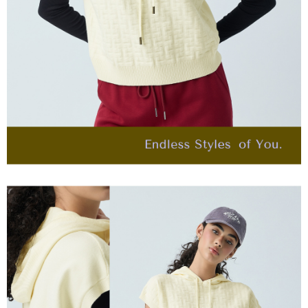
４．使用「AFTEE先享後付」時，將依據個別帳號之用戶狀況，依本公司即
每筆NT$120，滿NT$2,500(含以上)免運費
時審查核予不同之上限額度；若仍有額度不足之情形，本公司將視審查結果
請求用戶進行身份認證。
付款後門市自取
５．嚴禁一人註冊多個帳號或使用他人資訊註冊。若發現惡意使用之情形，
恩沛科技股份有限公司將有權停止該用戶之使用額度並採取法律行動。
免運費
海外配送
查看運費