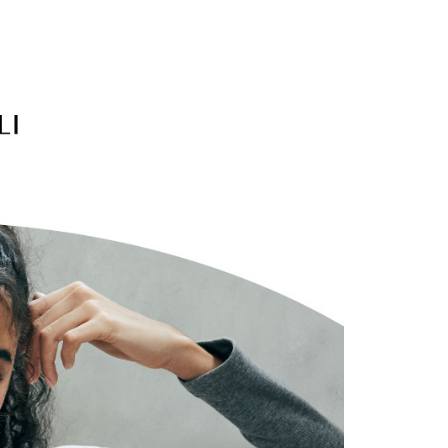
付／iPASS MONEY」等通路繳費。
成立數日內，您將收到繳費通知簡訊。
】美型健身衣著
街潮混搭
費通知簡訊後14天內，點擊此簡訊中的連結，可透過四大超商
貨付款
項】
網路銀行／等多元方式進行付款，方視為交易完成。
款
係由「台灣大哥大股份有限公司」（以下簡稱本公司）所提供，讓
20，滿NT$2,500(含以上)免運費
：結帳手續完成當下不需立刻繳費，但若您需要取消訂單，請聯
易時，得透過本服務購買商品或服務，並由商店將買賣／分期付
的店家。未經商家同意取消之訂單仍視為有效，需透過AFTEE
金債權讓與本公司後，依約使用本公司帳單繳交帳款。
繳納相關費用。
爾富取貨
意付款使用「大哥付你分期」之契約關係目的，商店將以您的個人
否成功請以「AFTEE先享後付 」之結帳頁面顯示為準，若有關於
20，滿NT$2,500(含以上)免運費
含姓名、電話或地址）提供予台灣大哥大進項蒐集、處理及利
功／繳費後需取消欲退款等相關疑問，請聯繫「AFTEE先享後
公司與您本人進行分期帳單所需資料之確認、核對及更正。
援中心」
https://netprotections.freshdesk.com/support/home
付款
戶服務條款，請詳閱以下連結：
https://oppay.tw/userRule
項】
20，滿NT$2,500(含以上)免運費
恩沛科技股份有限公司提供之「AFTEE先享後付」服務完成之
依本服務之必要範圍內提供個人資料，並將交易相關給付款項請
1取貨
讓予恩沛科技股份有限公司。
20，滿NT$2,500(含以上)免運費
個人資料處理事宜，請瀏覽以下網址：
ee.tw/terms/#terms3
年的使用者請事先徵得法定代理人或監護人之同意方可使用
E先享後付」，若未經同意申辦者引起之損失，本公司不負相關責
20，滿NT$2,500(含以上)免運費
AFTEE先享後付」時，將依據個別帳號之用戶狀況，依本公司
核予不同之上限額度；若仍有額度不足之情形，本公司將視審查
20，滿NT$2,500(含以上)免運費
用戶進行身份認證。
一人註冊多個帳號或使用他人資訊註冊。若發現惡意使用之情
市自取
科技股份有限公司將有權停止該用戶之使用額度並採取法律行