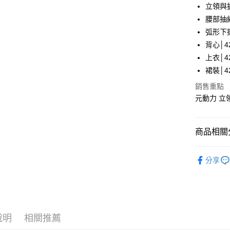
國泰世
立領與
Apple Pay
臺灣中
腰部抽
匯豐（
街口支付
弧形下
聯邦商
背心│42
元大商
悠遊付
上衣│42
玉山商
台新國
全盈+PAY
裙裝│42
台灣樂
銷售重點
大哥付你
元動力 立
相關說明
【大哥付
AFTEE先
1.本服務
2.付款方
相關說明
商品相關分
流程，驗
【關於「A
完成交易
AFTEE
人氣商品
3.實際核
便利好安
分享
運送方式
4.訂單成
【元動力
１．簡單
消。如遇
２．便利
全家取貨
無法說明
【元動力
３．安心
【繳款方
每筆NT$1
【元動力
1.分期款
【「AFT
醒簡訊。
付款後全
１．於結帳
說明
相關推薦
活動專區
2.透過簡
付」結帳
每筆NT$1