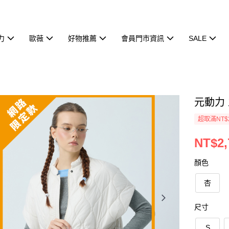
力
歐薇
好物推薦
會員門市資訊
SALE
元動力
超取滿NT$
NT$2,
顏色
杏
尺寸
S