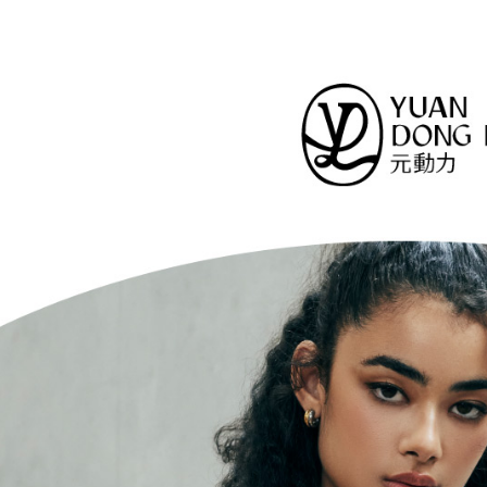
帳／街口支
２．訂單
【元動力
３．收到繳
萊爾富取
【注意事
／ATM／
網路限定
1.本服務
每筆NT$1
※ 請注意
用戶於交
絡購買商品
款買賣價
先享後付
付款後萊
2.基於同
※ 交易是
每筆NT$1
資料（包
是否繳費成
用，由本
付客戶支
7-11取貨
3.完整用
【注意事
每筆NT$1
１．透過由
交易，需
付款後7-1
求債權轉
每筆NT$1
２．關於
https://aft
宅配
３．未成
「AFTE
每筆NT$1
任。
４．使用「
宅配離島
即時審查
每筆NT$1
結果請求
５．嚴禁
付款後門
形，恩沛
動。
免運費