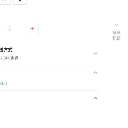
清除
紀錄
送方式
2,500免運
次付款
GLI
期付款
0 利率 每期
NT$926
21家銀行
庫商業銀行
第一商業銀行
付款
業銀行
彰化商業銀行
業儲蓄銀行
台北富邦商業銀行