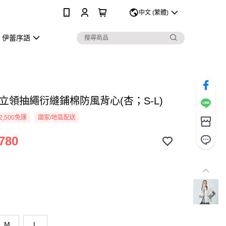
0
中文 (繁體)
伊蕾序語
 立領抽繩衍縫鋪棉防風背心(杏；S-L)
2,500免運
國家/地區配送
780
M
L