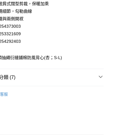
華商業銀行
兆豐國際商業銀行
披肩式闊型剪裁，保暖加乘
小企業銀行
台中商業銀行
繩細節，勾勒曲線
台灣）商業銀行
華泰商業銀行
擺與兩側開衩
業銀行
遠東國際商業銀行
54373003
業銀行
永豐商業銀行
53321609
業銀行
星展（台灣）商業銀行
際商業銀行
中國信託商業銀行
54292403
天信用卡公司
分期
領抽繩衍縫鋪棉防風背心(杏；S-L)
你分期使用說明】
享後付
由台灣大哥大提供，台灣大哥大用戶可立即使用無須另外申請。
式選擇「大哥付你分期」，訂單成立後會自動跳轉到大哥付的交易
類 (7)
證手機門號後，選擇欲分期的期數、繳款截止日，確認付款後即
FTEE先享後付」】
。
先享後付是「在收到商品之後才付款」的支付方式。 讓您購物簡單
推薦
准額度、可分期數及費用金額請依後續交易確認頁面所載為準。
心！
客服
立30分鐘內，如未前往確認交易或遇審核未通過，訂單將自動取
】美型健身衣著
：不需註冊會員、不需綁卡、不需儲值。
背心│VEST
「轉專審核」未通過狀況，表示未達大哥付你分期系統評分，恕
：只要手機號碼，簡訊認證，即可結帳。
付款
評估內容。
】美型健身衣著
全部商品│ALL
：先確認商品／服務後，再付款。
式說明】
20，滿NT$2,500(含以上)免運費
】美型健身衣著
避暑穿搭 任選買3送1
項不併入電信帳單，「大哥付你分期」於每月結算日後寄送繳費提
EE先享後付」結帳流程】
家取貨
方式選擇「AFTEE先享後付」後，將跳轉至「AFTEE先享後
訊連結打開帳單後，可選擇「超商條碼／台灣大直營門市／銀行轉
頁面，進行簡訊認證並確認金額後，即可完成結帳。
20，滿NT$2,500(含以上)免運費