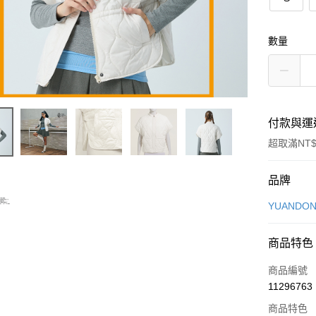
數量
付款與運
超取滿NT$
付款方式
品牌
信用卡一
YUANDON
信用卡分
商品特色
3 期 
商品編號
合作金
超商取貨
11296763
華南商
LINE Pay
上海商
商品特色