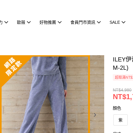
力
歐薇
好物推薦
會員門市資訊
SALE
ILE
M-2L)
超取滿NT$
NT$4,980
NT$1,
顏色
紫