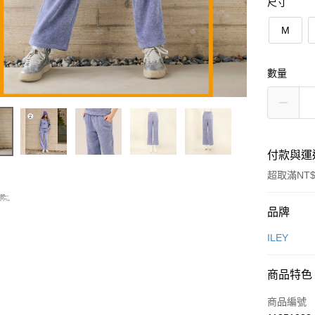
尺寸
M
數量
付款與運
超取滿NT$
付款方式
品牌
信用卡一
ILEY
信用卡分
商品特色
3 期 
商品編號
合作金
超商取貨