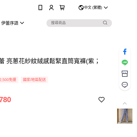
0
中文 (繁體)
伊蕾序語
Y伊蕾 亮蔥花紗紋絨感鬆緊直筒寬褲(紫；
2,500免運
國家/地區配送
780