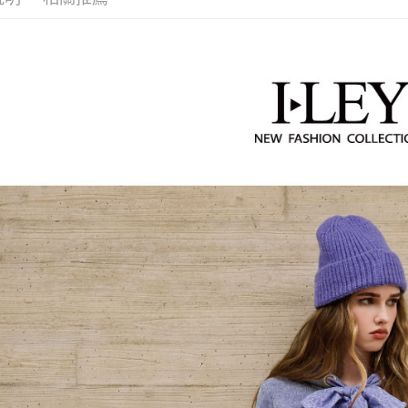
活動專區
醒簡訊。
付款後全
１．於結帳
2.透過簡
網路限定
付」結帳
每筆NT$1
帳／街口支
２．訂單
３．收到繳
萊爾富取
【注意事
／ATM／
1.本服務
每筆NT$1
※ 請注意
用戶於交
絡購買商品
款買賣價
先享後付
付款後萊
2.基於同
※ 交易是
每筆NT$1
資料（包
是否繳費成
用，由本
付客戶支
7-11取貨
3.完整用
【注意事
每筆NT$1
１．透過由
交易，需
付款後7-1
求債權轉
每筆NT$1
２．關於
https://aft
宅配
３．未成
「AFTE
每筆NT$1
任。
４．使用「
宅配離島
即時審查
每筆NT$1
結果請求
５．嚴禁