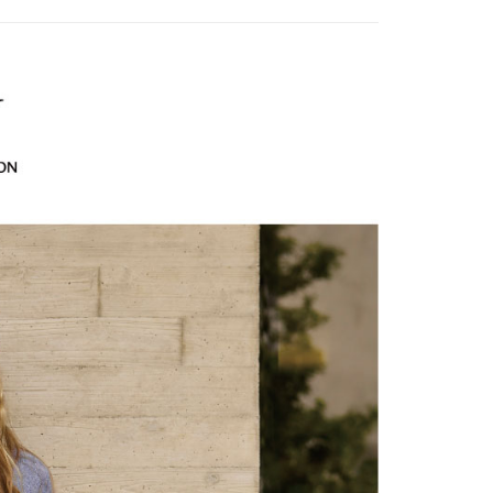
家取貨
方式選擇「AFTEE先享後付」後，將跳轉至「AFTEE先享後
訊連結打開帳單後，可選擇「超商條碼／台灣大直營門市／銀行轉
款
頁面，進行簡訊認證並確認金額後，即可完成結帳。
20，滿NT$2,500(含以上)免運費
付／iPASS MONEY」等通路繳費。
成立數日內，您將收到繳費通知簡訊。
費通知簡訊後14天內，點擊此簡訊中的連結，可透過四大超商
貨付款
項】
網路銀行／等多元方式進行付款，方視為交易完成。
係由「台灣大哥大股份有限公司」（以下簡稱本公司）所提供，讓
20，滿NT$2,500(含以上)免運費
：結帳手續完成當下不需立刻繳費，但若您需要取消訂單，請聯
易時，得透過本服務購買商品或服務，並由商店將買賣／分期付
的店家。未經商家同意取消之訂單仍視為有效，需透過AFTEE
金債權讓與本公司後，依約使用本公司帳單繳交帳款。
繳納相關費用。
爾富取貨
意付款使用「大哥付你分期」之契約關係目的，商店將以您的個人
否成功請以「AFTEE先享後付 」之結帳頁面顯示為準，若有關於
20，滿NT$2,500(含以上)免運費
含姓名、電話或地址）提供予台灣大哥大進項蒐集、處理及利
功／繳費後需取消欲退款等相關疑問，請聯繫「AFTEE先享後
公司與您本人進行分期帳單所需資料之確認、核對及更正。
援中心」
https://netprotections.freshdesk.com/support/home
付款
戶服務條款，請詳閱以下連結：
https://oppay.tw/userRule
項】
20，滿NT$2,500(含以上)免運費
恩沛科技股份有限公司提供之「AFTEE先享後付」服務完成之
依本服務之必要範圍內提供個人資料，並將交易相關給付款項請
1取貨
讓予恩沛科技股份有限公司。
20，滿NT$2,500(含以上)免運費
個人資料處理事宜，請瀏覽以下網址：
ee.tw/terms/#terms3
年的使用者請事先徵得法定代理人或監護人之同意方可使用
E先享後付」，若未經同意申辦者引起之損失，本公司不負相關責
20，滿NT$2,500(含以上)免運費
AFTEE先享後付」時，將依據個別帳號之用戶狀況，依本公司
核予不同之上限額度；若仍有額度不足之情形，本公司將視審查
20，滿NT$2,500(含以上)免運費
用戶進行身份認證。
一人註冊多個帳號或使用他人資訊註冊。若發現惡意使用之情