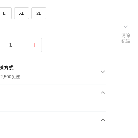
L
XL
2L
清除
紀錄
送方式
2,500免運
次付款
期付款
0 利率 每期
NT$593
21家銀行
庫商業銀行
第一商業銀行
付款