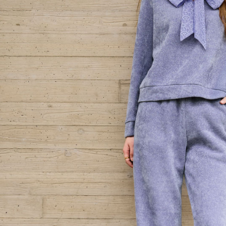
付款後門
形，恩沛
動。
免運費
海外配送