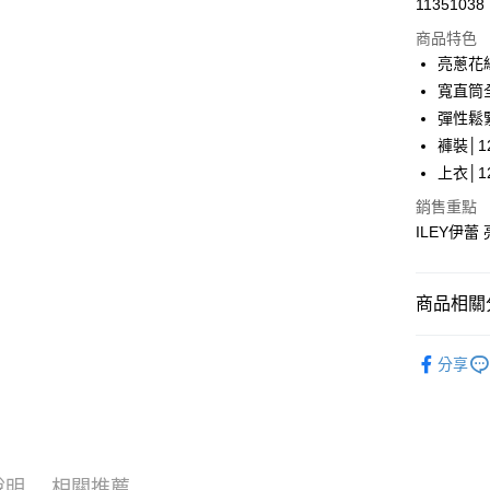
11351038
華南商
LINE Pay
上海商
商品特色
國泰世
亮蔥花
Apple Pay
臺灣中
寬直筒
匯豐（
街口支付
彈性鬆
聯邦商
褲裝│12
元大商
悠遊付
上衣│12
玉山商
台新國
全盈+PAY
銷售重點
台灣樂
ILEY伊蕾
大哥付你
相關說明
【大哥付
AFTEE先
商品相關分
1.本服務
2.付款方
相關說明
【伊蕾 IL
流程，驗
【關於「A
分享
完成交易
AFTEE
【伊蕾 IL
3.實際核
便利好安
運送方式
4.訂單成
１．簡單
【伊蕾 IL
消。如遇
２．便利
全家取貨
無法說明
３．安心
【伊蕾 IL
【繳款方
每筆NT$1
1.分期款
說明
相關推薦
【「AFT