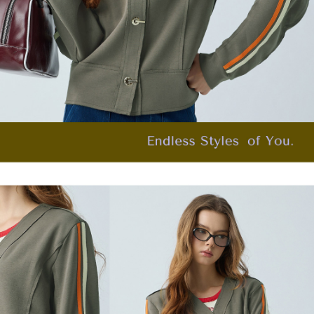
４．使用「AFTEE先享後付」時，將依據個別帳號之用戶狀況，依本公司即
每筆NT$120，滿NT$2,500(含以上)免運費
時審查核予不同之上限額度；若仍有額度不足之情形，本公司將視審查結果
請求用戶進行身份認證。
付款後門市自取
５．嚴禁一人註冊多個帳號或使用他人資訊註冊。若發現惡意使用之情形，
恩沛科技股份有限公司將有權停止該用戶之使用額度並採取法律行動。
免運費
海外配送
查看運費