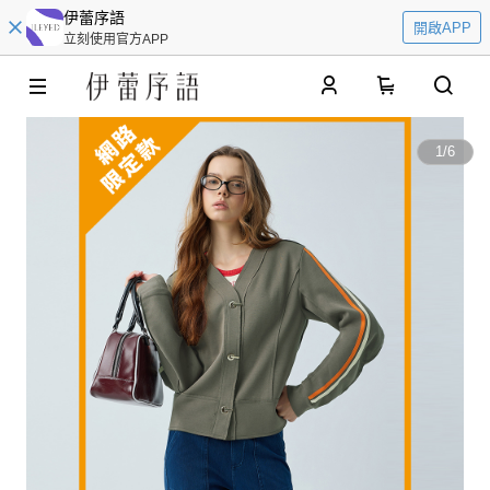
伊蕾序語
開啟APP
立刻使用官方APP
0
1
/
6