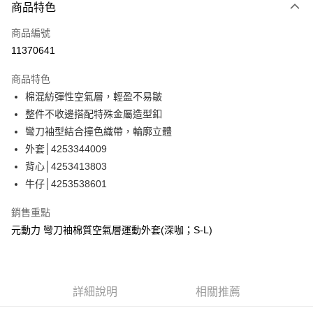
3 期 0 利率 每期
NT$760
21家銀行
商品特色
合作金庫商業銀行
第一商業銀行
超商取貨付款
商品編號
華南商業銀行
彰化商業銀行
11370641
LINE Pay
上海商業儲蓄銀行
台北富邦商業銀行
國泰世華商業銀行
兆豐國際商業銀行
商品特色
Apple Pay
臺灣中小企業銀行
台中商業銀行
棉混紡彈性空氣層，輕盈不易皺
匯豐（台灣）商業銀行
華泰商業銀行
街口支付
整件不收邊搭配特殊金屬造型釦
聯邦商業銀行
遠東國際商業銀行
元大商業銀行
永豐商業銀行
彎刀袖型結合撞色織帶，輪廓立體
悠遊付
玉山商業銀行
星展（台灣）商業銀行
外套│4253344009
台新國際商業銀行
中國信託商業銀行
全盈+PAY
背心│4253413803
台灣樂天信用卡公司
牛仔│4253538601
大哥付你分期
相關說明
銷售重點
【大哥付你分期使用說明】
AFTEE先享後付
元動力 彎刀袖棉質空氣層運動外套(深咖；S-L)
1.本服務由台灣大哥大提供，台灣大哥大用戶可立即使用無須另外申請。
2.付款方式選擇「大哥付你分期」，訂單成立後會自動跳轉到大哥付的交易
相關說明
流程，驗證手機門號後，選擇欲分期的期數、繳款截止日，確認付款後即完
【關於「AFTEE先享後付」】
成交易。
AFTEE先享後付是「在收到商品之後才付款」的支付方式。 讓您購物簡單
運送方式
3.實際核准額度、可分期數及費用金額請依後續交易確認頁面所載為準。
便利好安心！
詳細說明
相關推薦
4.訂單成立30分鐘內，如未前往確認交易或遇審核未通過，訂單將自動取
１．簡單：不需註冊會員、不需綁卡、不需儲值。
全家取貨付款
消。如遇「轉專審核」未通過狀況，表示未達大哥付你分期系統評分，恕無
２．便利：只要手機號碼，簡訊認證，即可結帳。