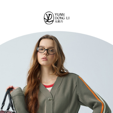
法說明評估內容。
每筆NT$120，滿NT$2,500(含以上)免運費
３．安心：先確認商品／服務後，再付款。
【繳款方式說明】
1.分期款項不併入電信帳單，「大哥付你分期」於每月結算日後寄送繳費提
付款後全家取貨
【「AFTEE先享後付」結帳流程】
醒簡訊。
１．於結帳方式選擇「AFTEE先享後付」後，將跳轉至「AFTEE先享後付」
每筆NT$120，滿NT$2,500(含以上)免運費
2.透過簡訊連結打開帳單後，可選擇「超商條碼／台灣大直營門市／銀行轉
結帳頁面，進行簡訊認證並確認金額後，即可完成結帳。
帳／街口支付／iPASS MONEY」等通路繳費。
２．訂單成立數日內，您將收到繳費通知簡訊。
萊爾富取貨付款
３．收到繳費通知簡訊後14天內，點擊此簡訊中的連結，可透過四大超商／
【注意事項】
每筆NT$120，滿NT$2,500(含以上)免運費
ATM／網路銀行／等多元方式進行付款，方視為交易完成。
1.本服務係由「台灣大哥大股份有限公司」（以下簡稱本公司）所提供，讓
※ 請注意：結帳手續完成當下不需立刻繳費，但若您需要取消訂單，請聯絡
用戶於交易時，得透過本服務購買商品或服務，並由商店將買賣／分期付款
付款後萊爾富取貨
購買商品的店家。未經商家同意取消之訂單仍視為有效，需透過AFTEE先享
買賣價金債權讓與本公司後，依約使用本公司帳單繳交帳款。
後付繳納相關費用。
每筆NT$120，滿NT$2,500(含以上)免運費
2.基於同意付款使用「大哥付你分期」之契約關係目的，商店將以您的個人
※ 交易是否成功請以「AFTEE先享後付 」之結帳頁面顯示為準，若有關於
資料（包含姓名、電話或地址）提供予台灣大哥大進項蒐集、處理及利用，
是否繳費成功／繳費後需取消欲退款等相關疑問，請聯繫「AFTEE先享後付
7-11取貨付款
由本公司與您本人進行分期帳單所需資料之確認、核對及更正。
客戶支援中心」
https://netprotections.freshdesk.com/support/home
3.完整用戶服務條款，請詳閱以下連結：
https://oppay.tw/userRule
每筆NT$120，滿NT$2,500(含以上)免運費
【注意事項】
１．透過由恩沛科技股份有限公司提供之「AFTEE先享後付」服務完成之交
付款後7-11取貨
易，需依本服務之必要範圍內提供個人資料，並將交易相關給付款項請求債
每筆NT$120，滿NT$2,500(含以上)免運費
權轉讓予恩沛科技股份有限公司。
２．關於個人資料處理事宜，請瀏覽以下網址：
宅配
https://aftee.tw/terms/#terms3
３．未成年的使用者請事先徵得法定代理人或監護人之同意方可使用
每筆NT$120，滿NT$2,500(含以上)免運費
「AFTEE先享後付」，若未經同意申辦者引起之損失，本公司不負相關責
任。
宅配離島