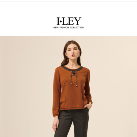
便利好安心！
4.訂單成立30分鐘內，如未前往確認交易或遇審核未通過，訂單將自動取
１．簡單：不需註冊會員、不需綁卡、不需儲值。
全家取貨付款
消。如遇「轉專審核」未通過狀況，表示未達大哥付你分期系統評分，恕無
２．便利：只要手機號碼，簡訊認證，即可結帳。
法說明評估內容。
每筆NT$120，滿NT$2,500(含以上)免運費
３．安心：先確認商品／服務後，再付款。
【繳款方式說明】
1.分期款項不併入電信帳單，「大哥付你分期」於每月結算日後寄送繳費提
付款後全家取貨
【「AFTEE先享後付」結帳流程】
醒簡訊。
１．於結帳方式選擇「AFTEE先享後付」後，將跳轉至「AFTEE先享後付」
每筆NT$120，滿NT$2,500(含以上)免運費
2.透過簡訊連結打開帳單後，可選擇「超商條碼／台灣大直營門市／銀行轉
結帳頁面，進行簡訊認證並確認金額後，即可完成結帳。
帳／街口支付／iPASS MONEY」等通路繳費。
２．訂單成立數日內，您將收到繳費通知簡訊。
萊爾富取貨付款
３．收到繳費通知簡訊後14天內，點擊此簡訊中的連結，可透過四大超商／
【注意事項】
每筆NT$120，滿NT$2,500(含以上)免運費
ATM／網路銀行／等多元方式進行付款，方視為交易完成。
1.本服務係由「台灣大哥大股份有限公司」（以下簡稱本公司）所提供，讓
※ 請注意：結帳手續完成當下不需立刻繳費，但若您需要取消訂單，請聯絡
用戶於交易時，得透過本服務購買商品或服務，並由商店將買賣／分期付款
付款後萊爾富取貨
購買商品的店家。未經商家同意取消之訂單仍視為有效，需透過AFTEE先享
買賣價金債權讓與本公司後，依約使用本公司帳單繳交帳款。
後付繳納相關費用。
每筆NT$120，滿NT$2,500(含以上)免運費
2.基於同意付款使用「大哥付你分期」之契約關係目的，商店將以您的個人
※ 交易是否成功請以「AFTEE先享後付 」之結帳頁面顯示為準，若有關於
資料（包含姓名、電話或地址）提供予台灣大哥大進項蒐集、處理及利用，
是否繳費成功／繳費後需取消欲退款等相關疑問，請聯繫「AFTEE先享後付
7-11取貨付款
由本公司與您本人進行分期帳單所需資料之確認、核對及更正。
客戶支援中心」
https://netprotections.freshdesk.com/support/home
3.完整用戶服務條款，請詳閱以下連結：
https://oppay.tw/userRule
每筆NT$120，滿NT$2,500(含以上)免運費
【注意事項】
１．透過由恩沛科技股份有限公司提供之「AFTEE先享後付」服務完成之交
付款後7-11取貨
易，需依本服務之必要範圍內提供個人資料，並將交易相關給付款項請求債
每筆NT$120，滿NT$2,500(含以上)免運費
權轉讓予恩沛科技股份有限公司。
２．關於個人資料處理事宜，請瀏覽以下網址：
宅配
https://aftee.tw/terms/#terms3
３．未成年的使用者請事先徵得法定代理人或監護人之同意方可使用
每筆NT$120，滿NT$2,500(含以上)免運費