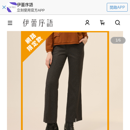
伊蕾序語
開啟APP
立刻使用官方APP
0
1
/
6