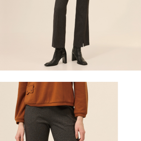
「AFTEE先享後付」，若未經同意申辦者引起之損失，本公司不負相關責
任。
宅配離島
４．使用「AFTEE先享後付」時，將依據個別帳號之用戶狀況，依本公司即
每筆NT$120，滿NT$2,500(含以上)免運費
時審查核予不同之上限額度；若仍有額度不足之情形，本公司將視審查結果
請求用戶進行身份認證。
付款後門市自取
５．嚴禁一人註冊多個帳號或使用他人資訊註冊。若發現惡意使用之情形，
恩沛科技股份有限公司將有權停止該用戶之使用額度並採取法律行動。
免運費
海外配送
查看運費