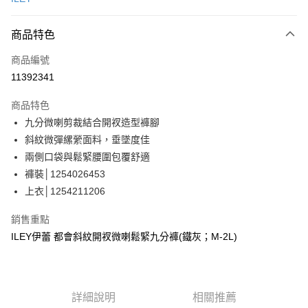
信用卡分期付款
3 期 0 利率 每期
NT$660
21家銀行
商品特色
合作金庫商業銀行
第一商業銀行
超商取貨付款
商品編號
華南商業銀行
彰化商業銀行
11392341
LINE Pay
上海商業儲蓄銀行
台北富邦商業銀行
國泰世華商業銀行
兆豐國際商業銀行
商品特色
Apple Pay
臺灣中小企業銀行
台中商業銀行
九分微喇剪裁結合開衩造型褲腳
匯豐（台灣）商業銀行
華泰商業銀行
街口支付
斜紋微彈縲縈面料，垂墜度佳
聯邦商業銀行
遠東國際商業銀行
元大商業銀行
永豐商業銀行
兩側口袋與鬆緊腰圍包覆舒適
悠遊付
玉山商業銀行
星展（台灣）商業銀行
褲裝│1254026453
台新國際商業銀行
中國信託商業銀行
全盈+PAY
上衣│1254211206
台灣樂天信用卡公司
大哥付你分期
銷售重點
相關說明
ILEY伊蕾 都會斜紋開衩微喇鬆緊九分褲(鐵灰；M-2L)
【大哥付你分期使用說明】
AFTEE先享後付
1.本服務由台灣大哥大提供，台灣大哥大用戶可立即使用無須另外申請。
2.付款方式選擇「大哥付你分期」，訂單成立後會自動跳轉到大哥付的交易
相關說明
流程，驗證手機門號後，選擇欲分期的期數、繳款截止日，確認付款後即完
【關於「AFTEE先享後付」】
成交易。
詳細說明
相關推薦
AFTEE先享後付是「在收到商品之後才付款」的支付方式。 讓您購物簡單
運送方式
3.實際核准額度、可分期數及費用金額請依後續交易確認頁面所載為準。