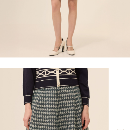
宅配離島
４．使用「AFTEE先享後付」時，將依據個別帳號之用戶狀況，依本公司即
每筆NT$120，滿NT$2,500(含以上)免運費
時審查核予不同之上限額度；若仍有額度不足之情形，本公司將視審查結果
請求用戶進行身份認證。
付款後門市自取
５．嚴禁一人註冊多個帳號或使用他人資訊註冊。若發現惡意使用之情形，
恩沛科技股份有限公司將有權停止該用戶之使用額度並採取法律行動。
免運費
海外配送
查看運費