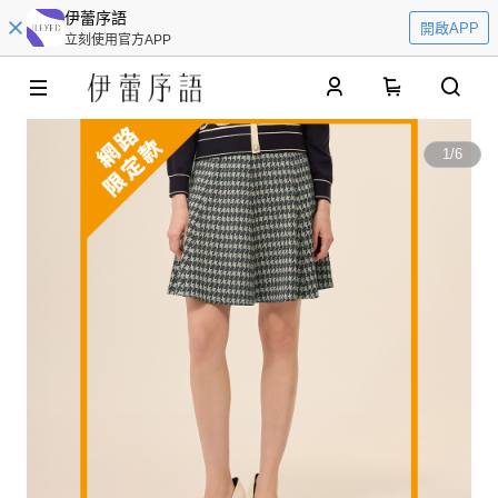
伊蕾序語
開啟APP
立刻使用官方APP
0
1
/
6