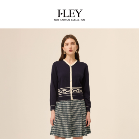
全家取貨付款
消。如遇「轉專審核」未通過狀況，表示未達大哥付你分期系統評分，恕無
２．便利：只要手機號碼，簡訊認證，即可結帳。
法說明評估內容。
每筆NT$120，滿NT$2,500(含以上)免運費
３．安心：先確認商品／服務後，再付款。
【繳款方式說明】
1.分期款項不併入電信帳單，「大哥付你分期」於每月結算日後寄送繳費提
付款後全家取貨
【「AFTEE先享後付」結帳流程】
醒簡訊。
１．於結帳方式選擇「AFTEE先享後付」後，將跳轉至「AFTEE先享後付」
每筆NT$120，滿NT$2,500(含以上)免運費
2.透過簡訊連結打開帳單後，可選擇「超商條碼／台灣大直營門市／銀行轉
結帳頁面，進行簡訊認證並確認金額後，即可完成結帳。
帳／街口支付／iPASS MONEY」等通路繳費。
２．訂單成立數日內，您將收到繳費通知簡訊。
萊爾富取貨付款
３．收到繳費通知簡訊後14天內，點擊此簡訊中的連結，可透過四大超商／
【注意事項】
每筆NT$120，滿NT$2,500(含以上)免運費
ATM／網路銀行／等多元方式進行付款，方視為交易完成。
1.本服務係由「台灣大哥大股份有限公司」（以下簡稱本公司）所提供，讓
※ 請注意：結帳手續完成當下不需立刻繳費，但若您需要取消訂單，請聯絡
用戶於交易時，得透過本服務購買商品或服務，並由商店將買賣／分期付款
付款後萊爾富取貨
購買商品的店家。未經商家同意取消之訂單仍視為有效，需透過AFTEE先享
買賣價金債權讓與本公司後，依約使用本公司帳單繳交帳款。
後付繳納相關費用。
每筆NT$120，滿NT$2,500(含以上)免運費
2.基於同意付款使用「大哥付你分期」之契約關係目的，商店將以您的個人
※ 交易是否成功請以「AFTEE先享後付 」之結帳頁面顯示為準，若有關於
資料（包含姓名、電話或地址）提供予台灣大哥大進項蒐集、處理及利用，
是否繳費成功／繳費後需取消欲退款等相關疑問，請聯繫「AFTEE先享後付
7-11取貨付款
由本公司與您本人進行分期帳單所需資料之確認、核對及更正。
客戶支援中心」
https://netprotections.freshdesk.com/support/home
3.完整用戶服務條款，請詳閱以下連結：
https://oppay.tw/userRule
每筆NT$120，滿NT$2,500(含以上)免運費
【注意事項】
１．透過由恩沛科技股份有限公司提供之「AFTEE先享後付」服務完成之交
付款後7-11取貨
易，需依本服務之必要範圍內提供個人資料，並將交易相關給付款項請求債
每筆NT$120，滿NT$2,500(含以上)免運費
權轉讓予恩沛科技股份有限公司。
２．關於個人資料處理事宜，請瀏覽以下網址：
宅配
https://aftee.tw/terms/#terms3
３．未成年的使用者請事先徵得法定代理人或監護人之同意方可使用
每筆NT$120，滿NT$2,500(含以上)免運費
「AFTEE先享後付」，若未經同意申辦者引起之損失，本公司不負相關責
任。