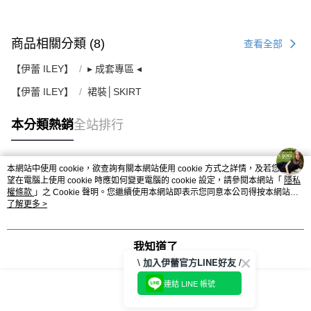
商品相關分類 (8)
查看全部
【伊蕾 ILEY】
▸ 成套專區 ◂
【伊蕾 ILEY】
裙裝│SKIRT
本分類熱銷
全站排行
本網站中使用 cookie，欲查詢有關本網站使用 cookie 方式之詳情，及若您不希
熱門標籤
望在電腦上使用 cookie 時應如何變更電腦的 cookie 設定，請參閱本網站「
隱私
權條款
」之 Cookie 聲明。您繼續使用本網站即表示您同意本公司得按本網站使
用條款之 Cookie 聲明使用 cookie。
了解更多 >
我知道了
\ 加入伊蕾官方LINE好友 /
連結 LINE 帳號