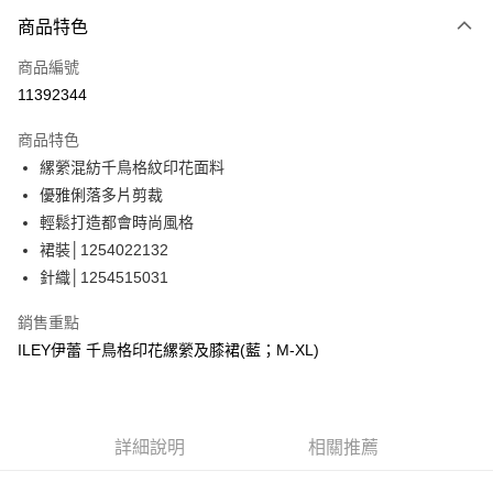
3 期 0 利率 每期
NT$693
21家銀行
商品特色
合作金庫商業銀行
第一商業銀行
超商取貨付款
商品編號
華南商業銀行
彰化商業銀行
11392344
LINE Pay
上海商業儲蓄銀行
台北富邦商業銀行
國泰世華商業銀行
兆豐國際商業銀行
商品特色
Apple Pay
臺灣中小企業銀行
台中商業銀行
縲縈混紡千鳥格紋印花面料
匯豐（台灣）商業銀行
華泰商業銀行
街口支付
優雅俐落多片剪裁
聯邦商業銀行
遠東國際商業銀行
元大商業銀行
永豐商業銀行
輕鬆打造都會時尚風格
悠遊付
玉山商業銀行
星展（台灣）商業銀行
裙裝│1254022132
台新國際商業銀行
中國信託商業銀行
全盈+PAY
針織│1254515031
台灣樂天信用卡公司
大哥付你分期
銷售重點
相關說明
ILEY伊蕾 千鳥格印花縲縈及膝裙(藍；M-XL)
【大哥付你分期使用說明】
AFTEE先享後付
1.本服務由台灣大哥大提供，台灣大哥大用戶可立即使用無須另外申請。
2.付款方式選擇「大哥付你分期」，訂單成立後會自動跳轉到大哥付的交易
相關說明
流程，驗證手機門號後，選擇欲分期的期數、繳款截止日，確認付款後即完
【關於「AFTEE先享後付」】
成交易。
詳細說明
相關推薦
AFTEE先享後付是「在收到商品之後才付款」的支付方式。 讓您購物簡單
運送方式
3.實際核准額度、可分期數及費用金額請依後續交易確認頁面所載為準。
便利好安心！
4.訂單成立30分鐘內，如未前往確認交易或遇審核未通過，訂單將自動取
１．簡單：不需註冊會員、不需綁卡、不需儲值。