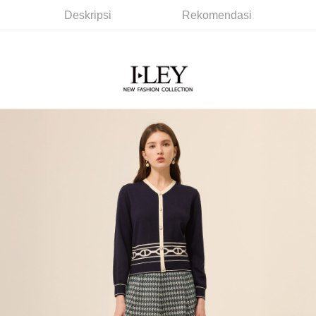
Pertama, Mengenai Perkhidmatan AFTEE Beli Sekarang Bayar Kemudian
1. Dengan memilih AFTEE sebagai kaedah pembayaran, mesej
Taishin
Deskripsi
Rekomendasi
Pilihan Penghantaran
Jika anda memilih OP Pay Later sebagai kaedah pembayaran, sistem
pengesahan AFTEE akan muncul.
Syarikat Kad Kredit
akan mengarahkan anda secara automatik ke proses transaksi OP Pay
2. Anda boleh meneruskan pembayaran selepas pengesahan SMS.
全家取貨付款
Rakuten Taiwan
Later selepas pesanan dibuat. Anda perlu mengesahkan nombor telefon
3. Tiada bayaran diperlukan apabila pesanan disahkan. Produk akan
NT$120/pesanan | Penghantaran percuma untuk pesanan
mudah alih anda, memilih bilangan ansuran, dan menetapkan tarikh
dihantar ke alamat yang ditetapkan.
akhir pembayaran. Transaksi akan dianggap selesai setelah pembayaran
NT$2,500 atau lebih
4. Setelah pesanan disahkan, anda akan menerima SMS pembayaran
disahkan.
manakala ahli aplikasi akan menerima pemberitahuan tolak aplikasi
付款後全家取貨
AFTEE.
Had kredit yang diluluskan, tempoh ansuran yang tersedia, dan yuran
5. Tiada bayaran diperlukan apabila anda menerima produk. Sila buat
NT$120/pesanan | Penghantaran percuma untuk pesanan
yang dikenakan adalah tertakluk kepada maklumat yang dinyatakan
pembayaran di empat kedai serbaneka utama, ATM atau perbankan
pada halaman pengesahan transaksi seterusnya.
NT$2,500 atau lebih
dalam talian dengan SMS pembayaran atau pemberitahuan tolak aplikasi
AFTEE.
Jika transaksi tidak disahkan dalam masa 30 minit selepas pesanan
萊爾富取貨付款
dibuat, atau jika permohonan gagal dalam proses semakan, pesanan
Sila ambil perhatian bahawa tempoh pembayaran adalah 14 hari. Walau
NT$120/pesanan | Penghantaran percuma untuk pesanan
akan dibatalkan secara automatik. Jika permohonan gagal pada
bagaimanapun, bagi mereka yang telah memuat turun Aplikasi AFTEE
peringkat "semakan manual", ini bermakna kriteria pemarkahan sistem
NT$2,500 atau lebih
dan mendaftar sebagai ahli AFTEE boleh menikmati tempoh pembayaran
tidak dipenuhi; butiran penilaian khusus tidak akan didedahkan.
sehingga 45 hari.
付款後萊爾富取貨
[Arahan Pembayaran]
Tempoh pembayaran dikira dari masa kedai meminta pembayaran anda,
NT$120/pesanan | Penghantaran percuma untuk pesanan
ditambah dengan bilangan hari yang boleh dilanjutkan oleh AFTEE. Anda
Pembayaran ansuran melalui OP Pay Later akan dibilkan secara
NT$2,500 atau lebih
boleh melanjutkan tempoh pembayaran anda sebelum anda menerima
berasingan dan tidak termasuk dalam bil telekom anda. SMS peringatan
pesanan. Walau bagaimanapun, tiada jaminan bahawa anda boleh
pembayaran akan dihantar selepas kitaran bil bulanan.
7-11取貨付款
menerima pesanan anda semasa tempoh pembayaran (cth.: produk
prapesanan atau produk yang mungkin mengambil masa yang lebih
NT$120/pesanan | Penghantaran percuma untuk pesanan
Selepas mengakses bil melalui pautan dalam SMS, anda boleh