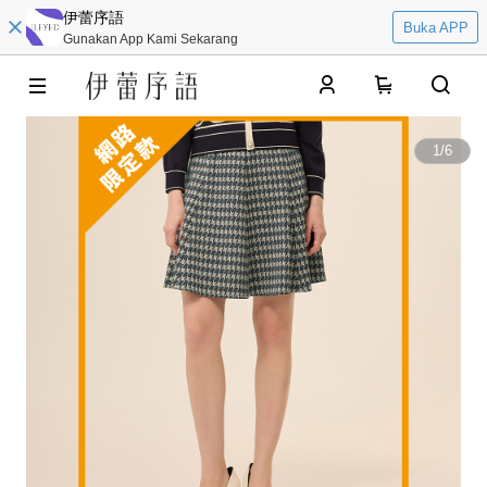
伊蕾序語
Buka APP
Gunakan App Kami Sekarang
0
1
/
6