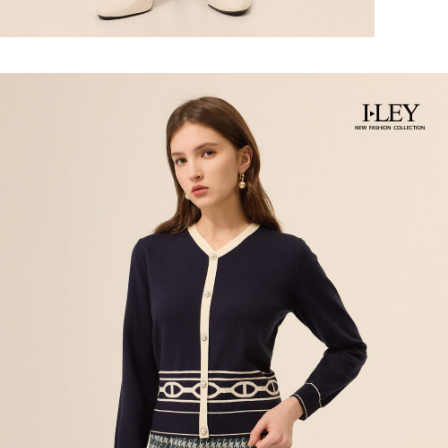
saluran lain.
【Nota Penting】
1. Perkhidmatan ini disediakan oleh "Taiwan Mobile Co., Ltd." untuk
membolehkan pengguna membeli produk atau perkhidmatan melalui
perkhidmatan ini semasa transaksi, dan kedai akan menyerahkan hak
tuntutan harga jual/beli ansuran kepada syarikat ini untuk membayar bil
menggunakan bil syarikat ini.
2. Berdasarkan tujuan kontrak persetujuan pembayaran menggunakan
"Pembayaran Ansuran Gogo", kedai akan memberikan maklumat peribadi
anda (termasuk nama, telefon atau alamat) kepada Taiwan Mobile untuk
pengumpulan, pemprosesan dan penggunaan, untuk pengesahan,
semakan dan pembetulan data yang diperlukan untuk bil ansuran oleh
Taiwan Mobile.
3. Sila baca syarat perkhidmatan pengguna secara lengkap melalui
pautan berikut: https://oppay.tw/userRule