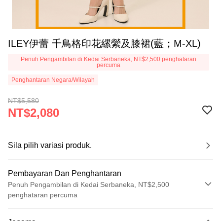
ILEY伊蕾 千鳥格印花縲縈及膝裙(藍；M-XL)
Penuh Pengambilan di Kedai Serbaneka, NT$2,500 penghataran
percuma
Penghantaran Negara/Wilayah
NT$5,580
NT$2,080
Sila pilih variasi produk.
Pembayaran Dan Penghantaran
Penuh Pengambilan di Kedai Serbaneka, NT$2,500
penghataran percuma
Kaedah Pembayaran