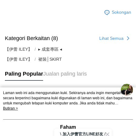
Sokongan
Kategori Berkaitan (8)
Lihat Semua
【伊蕾 ILEY】
▸ 成套專區 ◂
【伊蕾 ILEY】
裙裝│SKIRT
Paling Popular
Jualan paling laris
Laman web ini ada menggunakan kuki. Sekiranya anda ingin mengetahui
Tag Popular
secara terperinci bagaimana kuki digunakan di laman web ini, dan bagaimana
untuk mengubah tetapan kuki komputer anda. Jika anda tidak mahu
menggunakan kuki di komputer anda, sila rujuk penerangan mengenai kuki.
Butiran >
Dasar Privasi
Laman web ini ada menggunakan kuki. Sekiranya anda ingin
mengetahui secara terperinci bagaimana kuki digunakan di laman web ini,
dan bagaimana untuk mengubah tetapan kuki komputer anda. Jika anda tidak
Faham
mahu menggunakan kuki di komputer anda, sila rujuk penerangan mengenai
\ 加入伊蕾官方LINE好友 /
kuki.