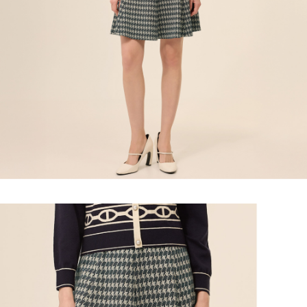
lama untuk dihantar). Oleh itu, anda dikehendaki membuat pembayaran
menyelesaikan pembayaran anda melalui salah satu saluran berikut: kod
NT$2,500 atau lebih
kepada AFTEE dalam tempoh sama ada anda menerima pesanan.
bar kedai serbaneka, kedai runcit Taiwan Mobile, pemindahan bank,
JKOPay, atau iPASS MONEY.
付款後7-11取貨
Kedua, Sekatan Pembayaran
1. Jumlah yang diperakui untuk pengguna kali pertama boleh sehingga
NT$120/pesanan | Penghantaran percuma untuk pesanan
[Nota Penting]
NT$10,000. Amaun diperakui sebenar yang diluluskan akan berdasarkan
NT$2,500 atau lebih
keputusan pensijilan dan semakan oleh AFTEE.
Perkhidmatan ini disediakan oleh Taiwan Mobile Co., Ltd. (“Syarikat”),
2. Amaun perbelanjaan minimum mestilah lebih besar daripada NT$20.
yang membolehkan pelanggan membeli barangan atau perkhidmatan
宅配
3. Pada masa ini hanya tersedia untuk ahli Taiwan.
melalui perkhidmatan ini pada masa transaksi. Hasil daripada pembelian
NT$120/pesanan | Penghantaran percuma untuk pesanan
atau pembayaran ansuran akan dipindahkan oleh peniaga kepada
Ketiga, Syarat Perkhidmatan
Syarikat, dan pelanggan hendaklah membuat pembayaran mengikut
NT$2,500 atau lebih
Perkhidmatan AFTEE Beli Sekarang Bayar Kemudian disediakan oleh NP
perjanjian menggunakan sistem bil Syarikat.
Taiwan, Inc. dan AFTEE akan membuat bil kepada pengguna. AFTEE
宅配離島
akan menggunakan data peribadi yang dikumpul (termasuk nama
Untuk memenuhi hubungan kontrak yang terjalin melalui persetujuan
pembeli, no. telefon, nama penerima, no. telefon, alamat penerima) untuk
NT$120/pesanan | Penghantaran percuma untuk pesanan
penggunaan OP Pay Later, peniaga akan memberikan maklumat peribadi
penggunaan perkhidmatan. Sila rujuk kepada "Penyata Pengumpulan
NT$2,500 atau lebih
anda (termasuk nama, nombor telefon, atau alamat) kepada Syarikat bagi
Data Peribadi, Pemprosesan, Penggunaan"
tujuan pengumpulan, pemprosesan dan penggunaan data yang
(https://aftee.tw/privacypolicy/
) untuk maklumat lanjut.
diperlukan untuk pengebilan ansuran, termasuk pengesahan,
付款後門市自取
pengesahan semula dan pembetulan.
Jumlah yang diperakui untuk pengguna kali pertama yang lulus
Penghantaran percuma
kelulusan boleh sehingga NT$10,000. Jika pengguna tidak membuat
Untuk terma perkhidmatan penuh, sila rujuk pautan berikut:
pembayaran dalam tempoh tersebut, yuran pembayaran lewat sebanyak
海外配送
Kadar Penghantaran
https://oppay.tw/userRule
" target="_blank" class="link revert-
20% setahun akan dikenakan. Pengguna bawah umur dikehendaki
style">https://oppay.tw/userRule
mendapatkan kebenaran daripada ibu bapa atau penjaga yang sah
untuk menggunakan AFTEE.
【Panduan Penggunaan Pembayaran Ansuran Gogo】