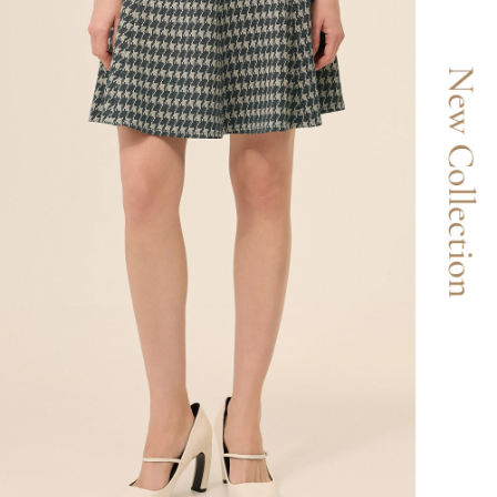
1. Perkhidmatan ini disediakan oleh Taiwan Mobile, pengguna telefon
Sila hubungi NP Taiwan Inc. di
cs_tw@netprotections.co.jp
jika anda
mudah alih boleh segera menggunakan tanpa perlu memohon lagi.
mempunyai sebarang kebimbangan mengenai pemprosesan dan
(Hanya untuk nombor langganan peribadi, tidak terbuka untuk syarikat
penggunaan pada data peribadi. Jika anda tidak bersetuju dengan data
dan kad prabayar)
peribadi yang disenaraikan seperti di atas akan dikumpul dan digunakan
2. Pilihan kaedah pembayaran "Pembayaran Ansuran Gogo", selepas
oleh AFTEE, sila jangan gunakan perkhidmatan ini.
pesanan ditubuhkan, akan secara automatik dialihkan ke proses
transaksi Gogo, selepas pengesahan nombor telefon, pilih bilangan
ansuran yang diingini, tarikh akhir pembayaran, dan setelah
mengesahkan pembayaran, transaksi akan selesai.
3. Jumlah kelulusan sebenar, bilangan ansuran dan jumlah bayaran
adalah berdasarkan halaman pengesahan transaksi seterusnya.
4. Dalam masa 30 minit selepas pesanan ditubuhkan, jika tidak pergi
untuk mengesahkan transaksi atau jika tidak lulus semakan, pesanan
akan dibatalkan secara automatik. Jika terdapat situasi "pindah untuk
semakan khusus" yang tidak lulus, ini menunjukkan bahawa sistem
penilaian tidak mencukupi, tiada penjelasan mengenai kandungan
penilaian boleh diberikan.
【Penerangan Kaedah Pembayaran】
1. Pembayaran ansuran tidak digabungkan dalam bil telekomunikasi,
"Pembayaran Ansuran Gogo" akan menghantar SMS peringatan
pembayaran selepas tarikh penyelesaian bulanan.
2. Melalui pautan SMS untuk membuka bil, anda boleh memilih untuk
membayar melalui "Kod bar kedai serbaneka / Kedai rasmi Taiwan
Mobile / Pemindahan bank / Pembayaran J街口 / iPASS MONEY" dan