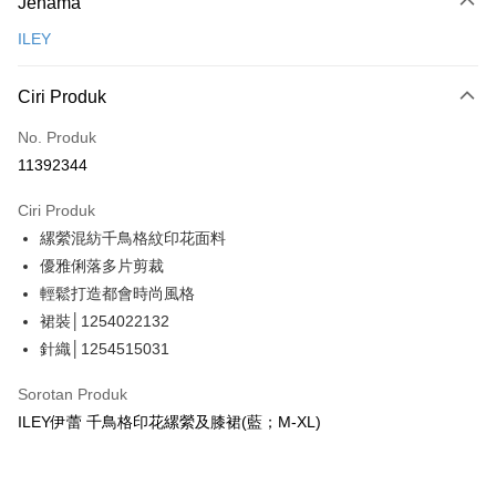
Jenama
Kad Kredit (Bayaran Penuh)
ILEY
Ansuran Kad Kredit
3 ansuran pada kadar faedah 0,
NT$693
setiap ansuran
Ciri Produk
21 Bank
Taiwan Cooperative Bank
Bank Komersial Pertama
Pengambilan di Kedai Serbaneka
No. Produk
Hua Nan Commercial
Chang Hwa Commercial
11392344
LINE Pay
Bank
Bank
The Shanghai
Bank Komersial Taipei
Ciri Produk
Apple Pay
Commercial & Savings
Fubon
縲縈混紡千鳥格紋印花面料
Bank
JKOPAY
Bank Cathay United
Mega International
優雅俐落多片剪裁
Commercial Bank
Easy Wallet
輕鬆打造都會時尚風格
Taiwan Business Bank
Taichung Commercial
裙裝│1254022132
Bank
Plus PAY
針織│1254515031
HSBC Bank (Taiwan)
Hwatai Bank
OP Pay Later
Limited
Sorotan Produk
Deskripsi
Union Bank of Taiwan
Far Eastern International
ILEY伊蕾 千鳥格印花縲縈及膝裙(藍；M-XL)
Bank
[Terma Penggunaan untuk OP Pay Later]
AFTEE
Yuanta Commercial Bank
Bank SinoPac
Perkhidmatan ini disediakan oleh Taiwan Mobile dan tersedia untuk
Deskripsi
Bank Komersial E.SUN
DBS Bank
pengguna Taiwan Mobile tanpa memerlukan permohonan tambahan.
Bank Antarabangsa
Bank CTBC