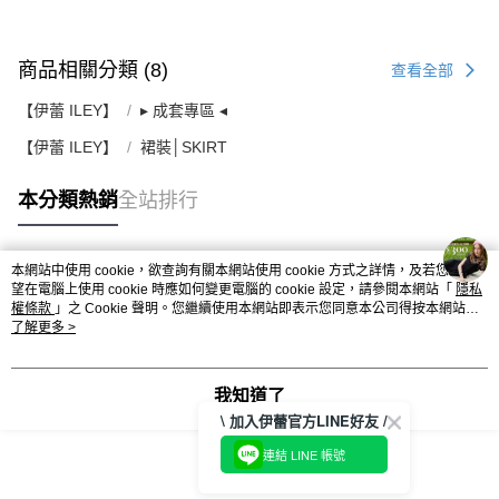
商品相關分類 (8)
查看全部
【伊蕾 ILEY】
▸ 成套專區 ◂
【伊蕾 ILEY】
裙裝│SKIRT
本分類熱銷
全站排行
本網站中使用 cookie，欲查詢有關本網站使用 cookie 方式之詳情，及若您不希
熱門標籤
望在電腦上使用 cookie 時應如何變更電腦的 cookie 設定，請參閱本網站「
隱私
權條款
」之 Cookie 聲明。您繼續使用本網站即表示您同意本公司得按本網站使
用條款之 Cookie 聲明使用 cookie。
了解更多 >
我知道了
\ 加入伊蕾官方LINE好友 /
連結 LINE 帳號