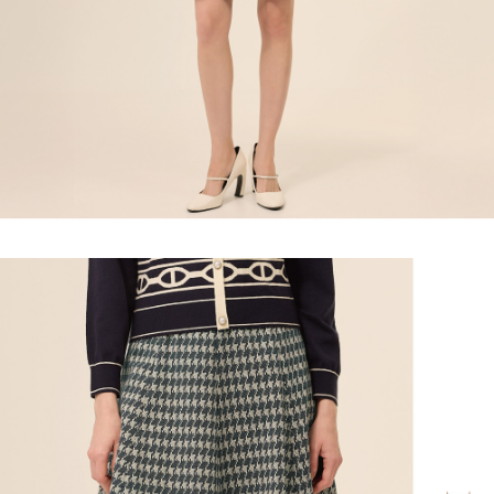
宅配離島
４．使用「AFTEE先享後付」時，將依據個別帳號之用戶狀況，依本公司即
每筆NT$120，滿NT$2,500(含以上)免運費
時審查核予不同之上限額度；若仍有額度不足之情形，本公司將視審查結果
請求用戶進行身份認證。
付款後門市自取
５．嚴禁一人註冊多個帳號或使用他人資訊註冊。若發現惡意使用之情形，
恩沛科技股份有限公司將有權停止該用戶之使用額度並採取法律行動。
免運費
海外配送
查看運費