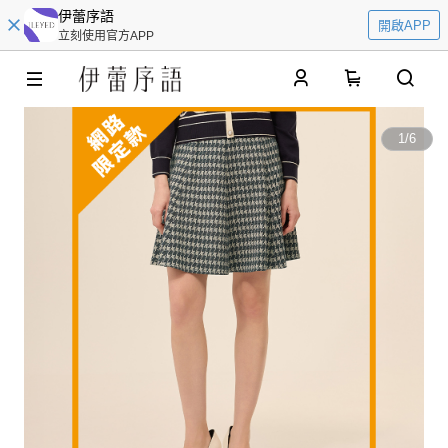
伊蕾序語
開啟APP
立刻使用官方APP
0
1
/
6