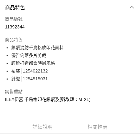
3 期 0 利率 每期
NT$693
21家銀行
商品特色
合作金庫商業銀行
第一商業銀行
超商取貨付款
商品編號
華南商業銀行
彰化商業銀行
11392344
LINE Pay
上海商業儲蓄銀行
台北富邦商業銀行
國泰世華商業銀行
兆豐國際商業銀行
商品特色
Apple Pay
臺灣中小企業銀行
台中商業銀行
縲縈混紡千鳥格紋印花面料
匯豐（台灣）商業銀行
華泰商業銀行
街口支付
優雅俐落多片剪裁
聯邦商業銀行
遠東國際商業銀行
元大商業銀行
永豐商業銀行
輕鬆打造都會時尚風格
悠遊付
玉山商業銀行
星展（台灣）商業銀行
裙裝│1254022132
台新國際商業銀行
中國信託商業銀行
全盈+PAY
針織│1254515031
台灣樂天信用卡公司
大哥付你分期
銷售重點
相關說明
ILEY伊蕾 千鳥格印花縲縈及膝裙(藍；M-XL)
【大哥付你分期使用說明】
AFTEE先享後付
1.本服務由台灣大哥大提供，台灣大哥大用戶可立即使用無須另外申請。
2.付款方式選擇「大哥付你分期」，訂單成立後會自動跳轉到大哥付的交易
相關說明
流程，驗證手機門號後，選擇欲分期的期數、繳款截止日，確認付款後即完
【關於「AFTEE先享後付」】
成交易。
詳細說明
相關推薦
AFTEE先享後付是「在收到商品之後才付款」的支付方式。 讓您購物簡單
運送方式
3.實際核准額度、可分期數及費用金額請依後續交易確認頁面所載為準。
便利好安心！
4.訂單成立30分鐘內，如未前往確認交易或遇審核未通過，訂單將自動取
１．簡單：不需註冊會員、不需綁卡、不需儲值。