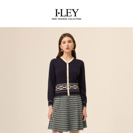
全家取貨付款
消。如遇「轉專審核」未通過狀況，表示未達大哥付你分期系統評分，恕無
２．便利：只要手機號碼，簡訊認證，即可結帳。
法說明評估內容。
每筆NT$120，滿NT$2,500(含以上)免運費
３．安心：先確認商品／服務後，再付款。
【繳款方式說明】
1.分期款項不併入電信帳單，「大哥付你分期」於每月結算日後寄送繳費提
付款後全家取貨
【「AFTEE先享後付」結帳流程】
醒簡訊。
１．於結帳方式選擇「AFTEE先享後付」後，將跳轉至「AFTEE先享後付」
每筆NT$120，滿NT$2,500(含以上)免運費
2.透過簡訊連結打開帳單後，可選擇「超商條碼／台灣大直營門市／銀行轉
結帳頁面，進行簡訊認證並確認金額後，即可完成結帳。
帳／街口支付／iPASS MONEY」等通路繳費。
２．訂單成立數日內，您將收到繳費通知簡訊。
萊爾富取貨付款
３．收到繳費通知簡訊後14天內，點擊此簡訊中的連結，可透過四大超商／
【注意事項】
每筆NT$120，滿NT$2,500(含以上)免運費
ATM／網路銀行／等多元方式進行付款，方視為交易完成。
1.本服務係由「台灣大哥大股份有限公司」（以下簡稱本公司）所提供，讓
※ 請注意：結帳手續完成當下不需立刻繳費，但若您需要取消訂單，請聯絡
用戶於交易時，得透過本服務購買商品或服務，並由商店將買賣／分期付款
付款後萊爾富取貨
購買商品的店家。未經商家同意取消之訂單仍視為有效，需透過AFTEE先享
買賣價金債權讓與本公司後，依約使用本公司帳單繳交帳款。
後付繳納相關費用。
每筆NT$120，滿NT$2,500(含以上)免運費
2.基於同意付款使用「大哥付你分期」之契約關係目的，商店將以您的個人
※ 交易是否成功請以「AFTEE先享後付 」之結帳頁面顯示為準，若有關於
資料（包含姓名、電話或地址）提供予台灣大哥大進項蒐集、處理及利用，
是否繳費成功／繳費後需取消欲退款等相關疑問，請聯繫「AFTEE先享後付
7-11取貨付款
由本公司與您本人進行分期帳單所需資料之確認、核對及更正。
客戶支援中心」
https://netprotections.freshdesk.com/support/home
3.完整用戶服務條款，請詳閱以下連結：
https://oppay.tw/userRule
每筆NT$120，滿NT$2,500(含以上)免運費
【注意事項】
１．透過由恩沛科技股份有限公司提供之「AFTEE先享後付」服務完成之交
付款後7-11取貨
易，需依本服務之必要範圍內提供個人資料，並將交易相關給付款項請求債
每筆NT$120，滿NT$2,500(含以上)免運費
權轉讓予恩沛科技股份有限公司。
２．關於個人資料處理事宜，請瀏覽以下網址：
宅配
https://aftee.tw/terms/#terms3
３．未成年的使用者請事先徵得法定代理人或監護人之同意方可使用
每筆NT$120，滿NT$2,500(含以上)免運費
「AFTEE先享後付」，若未經同意申辦者引起之損失，本公司不負相關責
任。