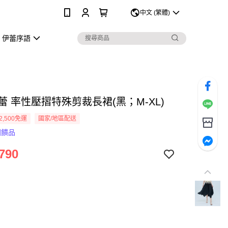
0
中文 (繁體)
伊蕾序語
伊蕾 率性壓摺特殊剪裁長裙(黑；M-XL)
2,500免運
國家/地區配送
回饋品
790