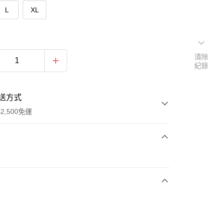
L
XL
清除
紀錄
送方式
2,500免運
次付款
期付款
0 利率 每期
NT$930
21家銀行
庫商業銀行
第一商業銀行
付款
業銀行
彰化商業銀行