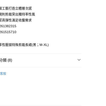
業儲蓄銀行
台北富邦商業銀行
華商業銀行
兆豐國際商業銀行
摺工藝打造立體層次感
小企業銀行
台中商業銀行
規則剪裁突出獨特率性風
台灣）商業銀行
華泰商業銀行
緊高彈性滿足收腹需求
業銀行
遠東國際商業銀行
61382315
業銀行
永豐商業銀行
61515710
業銀行
星展（台灣）商業銀行
際商業銀行
中國信託商業銀行
天信用卡公司
 率性壓摺特殊剪裁長裙(黑；M-XL)
分期
你分期使用說明】
享後付
類 (8)
由台灣大哥大提供，台灣大哥大用戶可立即使用無須另外申請。
式選擇「大哥付你分期」，訂單成立後會自動跳轉到大哥付的交易
EY】
證手機門號後，選擇欲分期的期數、繳款截止日，確認付款後即
裙裝│SKIRT
FTEE先享後付」】
客服
。
先享後付是「在收到商品之後才付款」的支付方式。 讓您購物簡單
EY】
精英職場穿搭
准額度、可分期數及費用金額請依後續交易確認頁面所載為準。
心！
立30分鐘內，如未前往確認交易或遇審核未通過，訂單將自動取
：不需註冊會員、不需綁卡、不需儲值。
EY】
全部商品│ALL
「轉專審核」未通過狀況，表示未達大哥付你分期系統評分，恕
：只要手機號碼，簡訊認證，即可結帳。
付款
評估內容。
：先確認商品／服務後，再付款。
EY】
SALE 2.8折起↘買三送一 全系列
式說明】
20，滿NT$2,500(含以上)免運費
項不併入電信帳單，「大哥付你分期」於每月結算日後寄送繳費提
EE先享後付」結帳流程】
家取貨
方式選擇「AFTEE先享後付」後，將跳轉至「AFTEE先享後