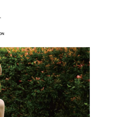
訊連結打開帳單後，可選擇「超商條碼／台灣大直營門市／銀行轉
EY】
➤週二新品上市
春夏回饋品 買三送一
頁面，進行簡訊認證並確認金額後，即可完成結帳。
20，滿NT$2,500(含以上)免運費
付／iPASS MONEY」等通路繳費。
成立數日內，您將收到繳費通知簡訊。
EY】
海島度假穿搭
費通知簡訊後14天內，點擊此簡訊中的連結，可透過四大超商
貨付款
項】
網路銀行／等多元方式進行付款，方視為交易完成。
EY】
SALE 2.8折起↘買三送一-下半身
係由「台灣大哥大股份有限公司」（以下簡稱本公司）所提供，讓
20，滿NT$2,500(含以上)免運費
：結帳手續完成當下不需立刻繳費，但若您需要取消訂單，請聯
易時，得透過本服務購買商品或服務，並由商店將買賣／分期付
的店家。未經商家同意取消之訂單仍視為有效，需透過AFTEE
金債權讓與本公司後，依約使用本公司帳單繳交帳款。
繳納相關費用。
爾富取貨
意付款使用「大哥付你分期」之契約關係目的，商店將以您的個人
否成功請以「AFTEE先享後付 」之結帳頁面顯示為準，若有關於
20，滿NT$2,500(含以上)免運費
含姓名、電話或地址）提供予台灣大哥大進項蒐集、處理及利
功／繳費後需取消欲退款等相關疑問，請聯繫「AFTEE先享後
公司與您本人進行分期帳單所需資料之確認、核對及更正。
援中心」
https://netprotections.freshdesk.com/support/home
付款
戶服務條款，請詳閱以下連結：
https://oppay.tw/userRule
項】
20，滿NT$2,500(含以上)免運費
恩沛科技股份有限公司提供之「AFTEE先享後付」服務完成之
依本服務之必要範圍內提供個人資料，並將交易相關給付款項請
1取貨
讓予恩沛科技股份有限公司。
20，滿NT$2,500(含以上)免運費
個人資料處理事宜，請瀏覽以下網址：
ee.tw/terms/#terms3
年的使用者請事先徵得法定代理人或監護人之同意方可使用
E先享後付」，若未經同意申辦者引起之損失，本公司不負相關責
20，滿NT$2,500(含以上)免運費
AFTEE先享後付」時，將依據個別帳號之用戶狀況，依本公司
核予不同之上限額度；若仍有額度不足之情形，本公司將視審查
20，滿NT$2,500(含以上)免運費
用戶進行身份認證。
一人註冊多個帳號或使用他人資訊註冊。若發現惡意使用之情
市自取
科技股份有限公司將有權停止該用戶之使用額度並採取法律行