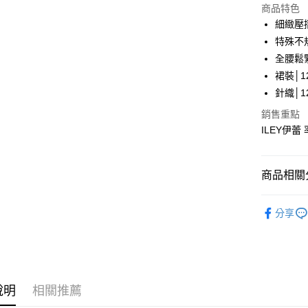
LINE Pay
上海商
商品特色
國泰世
細緻壓
Apple Pay
臺灣中
特殊不
匯豐（
街口支付
全腰鬆
聯邦商
裙裝│12
元大商
悠遊付
針織│12
玉山商
台新國
全盈+PAY
銷售重點
台灣樂
ILEY伊蕾
大哥付你
相關說明
【大哥付
AFTEE先
商品相關分
1.本服務
2.付款方
相關說明
【伊蕾 IL
流程，驗
【關於「A
分享
完成交易
AFTEE
【伊蕾 IL
3.實際核
便利好安
運送方式
4.訂單成
１．簡單
【伊蕾 IL
消。如遇
２．便利
全家取貨
無法說明
３．安心
【伊蕾 IL
【繳款方
每筆NT$1
1.分期款
說明
相關推薦
【「AFT
活動專區
醒簡訊。
付款後全
１．於結帳