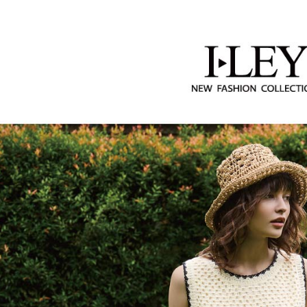
2.透過簡
【伊蕾 IL
付」結帳
每筆NT$1
帳／街口支
２．訂單
【伊蕾 IL
３．收到繳
萊爾富取
【注意事
／ATM／
【伊蕾 IL
1.本服務
每筆NT$1
※ 請注意
用戶於交
絡購買商品
款買賣價
先享後付
付款後萊
2.基於同
※ 交易是
每筆NT$1
資料（包
是否繳費成
用，由本
付客戶支
7-11取貨
3.完整用
【注意事
每筆NT$1
１．透過由
交易，需
付款後7-1
求債權轉
每筆NT$1
２．關於
https://aft
宅配
３．未成
「AFTE
每筆NT$1
任。
４．使用「
宅配離島
即時審查
每筆NT$1
結果請求
５．嚴禁
付款後門
形，恩沛