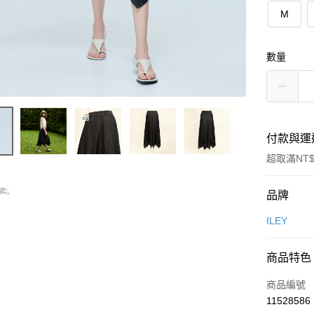
M
數量
付款與運
超取滿NT$
付款方式
品牌
信用卡一
ILEY
信用卡分
商品特色
3 期 
商品編號
合作金
超商取貨
11528586
華南商