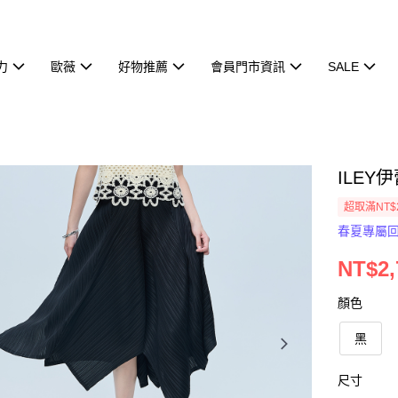
力
歐薇
好物推薦
會員門市資訊
SALE
ILEY
超取滿NT$
春夏專屬
NT$2,
顏色
黑
尺寸