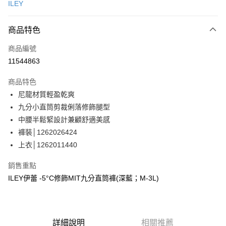
ILEY
信用卡分期付款
3 期 0 利率 每期
NT$863
21家銀行
商品特色
合作金庫商業銀行
第一商業銀行
超商取貨付款
商品編號
華南商業銀行
彰化商業銀行
11544863
LINE Pay
上海商業儲蓄銀行
台北富邦商業銀行
國泰世華商業銀行
兆豐國際商業銀行
商品特色
Apple Pay
臺灣中小企業銀行
台中商業銀行
尼龍材質輕盈乾爽
匯豐（台灣）商業銀行
華泰商業銀行
街口支付
九分小直筒剪裁俐落修飾腿型
聯邦商業銀行
遠東國際商業銀行
元大商業銀行
永豐商業銀行
中腰半鬆緊設計兼顧舒適美感
悠遊付
玉山商業銀行
星展（台灣）商業銀行
褲裝│1262026424
台新國際商業銀行
中國信託商業銀行
全盈+PAY
上衣│1262011440
台灣樂天信用卡公司
大哥付你分期
銷售重點
相關說明
ILEY伊蕾 -5°C修飾MIT九分直筒褲(深藍；M-3L)
【大哥付你分期使用說明】
AFTEE先享後付
1.本服務由台灣大哥大提供，台灣大哥大用戶可立即使用無須另外申請。
2.付款方式選擇「大哥付你分期」，訂單成立後會自動跳轉到大哥付的交易
相關說明
流程，驗證手機門號後，選擇欲分期的期數、繳款截止日，確認付款後即完
【關於「AFTEE先享後付」】
成交易。
詳細說明
相關推薦
AFTEE先享後付是「在收到商品之後才付款」的支付方式。 讓您購物簡單