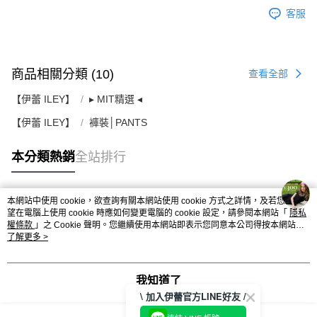
客服
商品相關分類 (10)
查看全部
【伊蕾 ILEY】
▸ MIT精選 ◂
【伊蕾 ILEY】
褲裝│PANTS
本分類熱銷
全站排行
本網站中使用 cookie，欲查詢有關本網站使用 cookie 方式之詳情，及若您不希
熱門標籤
望在電腦上使用 cookie 時應如何變更電腦的 cookie 設定，請參閱本網站「
隱私
權條款
」之 Cookie 聲明。您繼續使用本網站即表示您同意本公司得按本網站使
用條款之 Cookie 聲明使用 cookie。
了解更多 >
我知道了
\ 加入伊蕾官方LINE好友 /