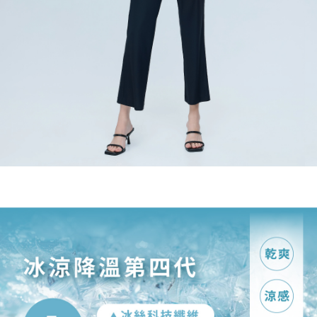
「AFTEE先享後付」，若未經同意申辦者引起之損失，本公司不負相關責
任。
宅配離島
４．使用「AFTEE先享後付」時，將依據個別帳號之用戶狀況，依本公司即
每筆NT$120，滿NT$2,500(含以上)免運費
時審查核予不同之上限額度；若仍有額度不足之情形，本公司將視審查結果
請求用戶進行身份認證。
付款後門市自取
５．嚴禁一人註冊多個帳號或使用他人資訊註冊。若發現惡意使用之情形，
恩沛科技股份有限公司將有權停止該用戶之使用額度並採取法律行動。
免運費
海外配送
查看運費