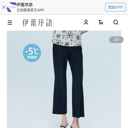
伊蕾序語
開啟APP
立刻使用官方APP
0
1
/
6